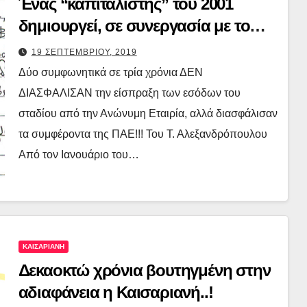
Ένας “καπιταλιστής” του 2001
δημιουργεί, σε συνεργασία με το
ΚΚΕ (!!!) “κεκτημένα” σε βάρος των
19 ΣΕΠΤΕΜΒΡΙΟΥ, 2019
πολιτών σε βάθος δεκαετιών..!
Δύο συμφωνητικά σε τρία χρόνια ΔΕΝ
ΔΙΑΣΦΑΛΙΣΑΝ την είσπραξη των εσόδων του
σταδίου από την Ανώνυμη Εταιρία, αλλά διασφάλισαν
τα συμφέροντα της ΠΑΕ!!! Του Τ. Αλεξανδρόπουλου
Από τον Ιανουάριο του…
ΚΑΙΣΑΡΙΑΝΗ
Δεκαοκτώ χρόνια βουτηγμένη στην
αδιαφάνεια η Καισαριανή..!