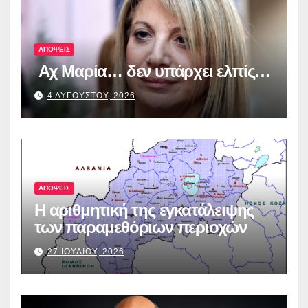
λογοδοσία»
ΑΠΟΨΕΙΣ
Αχ Μαρία… δεν υπάρχει ελπίς…
4 ΑΥΓΟΥΣΤΟΥ, 2026
ΑΠΟΨΕΙΣ
Η αριθμητική της εγκατάλειψης
των παραμεθόριων περιοχών
27 ΙΟΥΛΙΟΥ, 2026