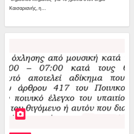
Καισαριανής, η…