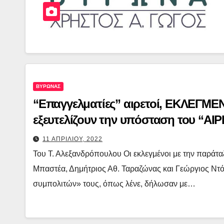
ΒΥΡΩΝΑΣ
“Επαγγελματίες” αιρετοί, ΕΚΛΕΓΜΕΝ
εξευτελίζουν την υπόσταση του “ΑΙΡ
πουκάμισα”, χωρίς να παραδώσουν τ
11 ΑΠΡΙΛΙΟΥ, 2022
Του Τ. Αλεξανδρόπουλου Οι εκλεγμένοι με την παράτ
Μπαστέα, Δημήτριος Αθ. Ταραζώνας και Γεώργιος Ντό
συμπολιτών» τους, όπως λένε, δήλωσαν με…