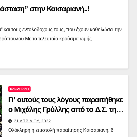
Ήρθε η ώρα για μια “κοινωνική επανάσταση” στην Καισαριανή..!
α” και τους εντολοδόχους τους, που έχουν καθηλώσει την
νδρόπουλου Με το τελευταίο κρούσμα ωμής
ΚΑΙΣΑΡΙΑΝΗ
Γι’ αυτούς τους λόγους παραιτήθηκε
ο Μιχάλης Γρύλλης από το Δ.Σ. της
Ένωσης Συλλόγων Γονέων &
21 ΑΠΡΙΛΙΟΥ, 2022
κηδεμόνων Καισαριανής
Ολόκληρη η επιστολή παραίτησης Καισαριανή, 6