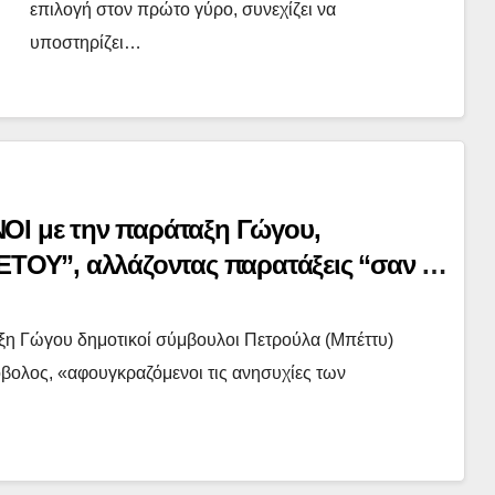
επιλογή στον πρώτο γύρο, συνεχίζει να
υποστηρίζει…
ΟΙ με την παράταξη Γώγου,
ΕΤΟΥ”, αλλάζοντας παρατάξεις “σαν τα
ην έδρα τους..!
αξη Γώγου δημοτικοί σύμβουλοι Πετρούλα (Μπέττυ)
βολος, «αφουγκραζόμενοι τις ανησυχίες των