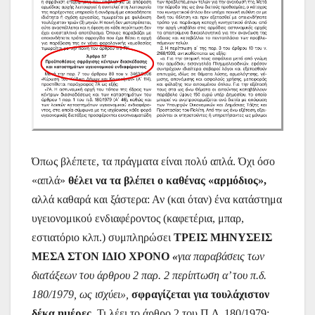
Όπως βλέπετε, τα πράγματα είναι πολύ απλά. Όχι όσο
«απλά»
θέλει να τα βλέπει ο καθένας «αρμόδιος»,
αλλά καθαρά και ξάστερα: Αν (και όταν) ένα κατάστημα
υγειονομικού ενδιαφέροντος (καφετέρια, μπαρ,
εστιατόριο κλπ.) συμπληρώσει
ΤΡΕΙΣ ΜΗΝΥΣΕΙΣ
ΜΕΣΑ ΣΤΟΝ ΙΔΙΟ ΧΡΟΝΟ
«
για παραβάσεις των
διατάξεων του άρθρου 2 παρ. 2 περίπτωση α’ του π.δ.
180/1979, ως ισχύει»,
σφραγίζεται για τουλάχιστον
δέκα ημέρες.
Τι λέει το άρθρο 2 του Π.Δ. 180/1979;