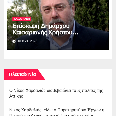
ΚΑΙΣΑΡΙΑΝΗ
Επίσκεψη Δημάρχου
Καισαριανής Χρήστου
Βοσκόπουλου στην έκθεση
ΦΕΒ 21, 2023
“ΜΙΚΡΑ ΑΣΙΑ: Λάμψη –
Καταστροφή – Ξεριζωμός –
Δημιουργία”
Τελευταία Νέα
O Νίκος Χαρδαλιάς διαβεβαιώνει τους πολίτες της
Αττικής
Νίκος Χαρδαλιάς: «Με το Παρατηρητήριο Έργων η
Περιφέρεια Αττικής αποκτά ένα από τα πρώτα