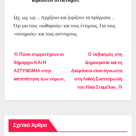
κυρώσεων αντίστοιχα».
Ωχ, ωχ, ωχ… Αρχίζουν και ζορίζουν τα πράγματα…
Όχι για τους «καθαρούς» και τους έντιμους. Για τους
«πονηρούς» και τους ανέντιμους.
Πλοήγηση
Πόσο συμμετέχουν οι
Ο σεβασμός στη
δήμαρχοι ΚΑΙ Η
Δημοκρατία και τη
άρθρων
ΑΣΤΥΝΟΜΙΑ στην
Διαφάνεια είναι άγνωστα
καταπάτηση των νόμων;
στη Λαϊκή Συσπείρωση
του Ηλία Σταμέλου.
Σχετικό Άρθρο