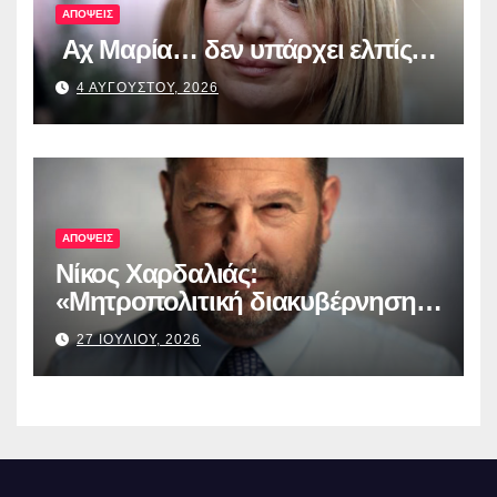
ΑΠΟΨΕΙΣ
Αχ Μαρία… δεν υπάρχει ελπίς…
4 ΑΥΓΟΥΣΤΟΥ, 2026
ΑΠΟΨΕΙΣ
Νίκος Χαρδαλιάς:
«Μητροπολιτική διακυβέρνηση
σημαίνει ευθύνη, σημαίνει ότι
27 ΙΟΥΛΙΟΥ, 2026
ζητώ να κριθώ ακόμη πιο
αυστηρά»