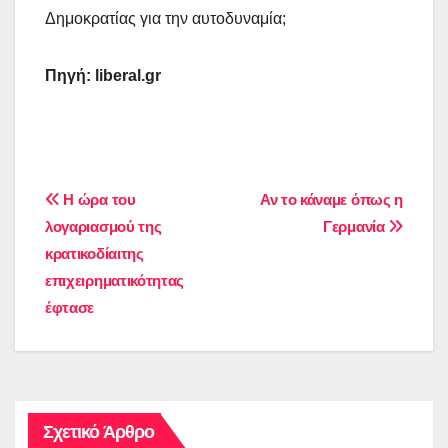
Δημοκρατίας για την αυτοδυναμία;
Πηγή:
liberal
.
gr
Πλοήγηση
Η ώρα του
Αν το κάναμε όπως η
λογαριασμού της
Γερμανία
άρθρων
κρατικοδίαιτης
επιχειρηματικότητας
έφτασε
Σχετικό Άρθρο