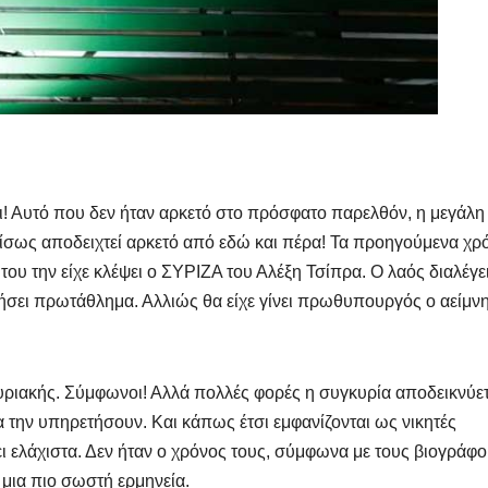
ι! Αυτό που δεν ήταν αρκετό στο πρόσφατο παρελθόν, η μεγάλη
ίσως αποδειχτεί αρκετό από εδώ και πέρα! Τα προηγούμενα χρ
του την είχε κλέψει ο ΣΥΡΙΖΑ του Αλέξη Τσίπρα. Ο λαός διαλέγε
ικήσει πρωτάθλημα. Αλλιώς θα είχε γίνει πρωθυπουργός ο αείμν
υριακής. Σύμφωνοι! Αλλά πολλές φορές η συγκυρία αποδεικνύετ
α την υπηρετήσουν. Και κάπως έτσι εμφανίζονται ως νικητές
ι ελάχιστα. Δεν ήταν ο χρόνος τους, σύμφωνα με τους βιογράφ
ς μια πιο σωστή ερμηνεία.