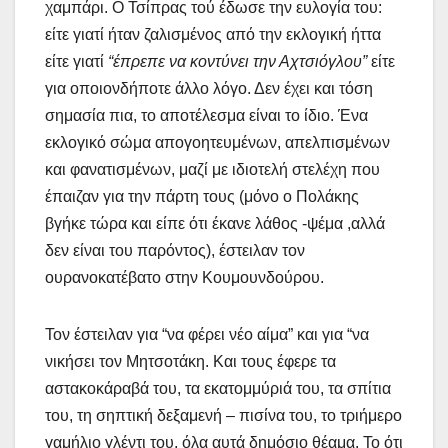
χαμπάρι. Ο Τσίπρας τού έδωσε την ευλογία του:
είτε γιατί ήταν ζαλισμένος από την εκλογική ήττα
είτε γιατί
“έπρεπε να κοντύνει την Αχτσιόγλου”
είτε
για οποιονδήποτε άλλο λόγο. Δεν έχει και τόση
σημασία πια, το αποτέλεσμα είναι το ίδιο. Ένα
εκλογικό σώμα απογοητευμένων, απελπισμένων
και φανατισμένων, μαζί με ιδιοτελή στελέχη που
έπαιζαν για την πάρτη τους (μόνο ο Πολάκης
βγήκε τώρα και είπε ότι έκανε λάθος -ψέμα ,αλλά
δεν είναι του παρόντος), έστειλαν τον
ουρανοκατέβατο στην Κουμουνδούρου.
Τον έστειλαν για “να φέρει νέο αίμα” και για “να
νικήσει τον Μητσοτάκη. Και τους έφερε τα
αστακοκάραβά του, τα εκατομμύριά του, τα σπίτια
του, τη σηπτική δεξαμενή – πισίνα του, το τριήμερο
γαμήλιο γλέντι του, όλα αυτά δημόσιο θέαμα. Το ότι