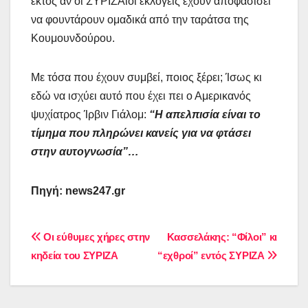
εκτός αν οι ΣΥΡΙΖΑίοι εκλογείς έχουν αποφασίσει
να φουντάρουν ομαδικά από την ταράτσα της
Κουμουνδούρου.
Με τόσα που έχουν συμβεί, ποιος ξέρει; Ίσως κι
εδώ να ισχύει αυτό που έχει πει ο Αμερικανός
ψυχίατρος Ίρβιν Γιάλομ:
“Η απελπισία είναι το
τίμημα που πληρώνει κανείς για να φτάσει
στην αυτογνωσία”…
Πηγή: news247.gr
Πλοήγηση
Οι εύθυμες χήρες στην
Κασσελάκης: “Φίλοι” κι
κηδεία του ΣΥΡΙΖΑ
“εχθροί” εντός ΣΥΡΙΖΑ
άρθρων