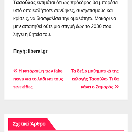
Τασούλας
εκτιμάται ότι ως πρόεδρος θα μπορέσει
υπό οποιεσδήποτε συνθήκες, συσχετισμούς και
κρίσεις, να διασφαλίσει την ομαλότητα. Μακάρι να
μην απαιτηθεί ούτε μια στιγμή έως το 2030 που
λήγει η θητεία του.
Πηγή: liberal.gr
Πλοήγηση
Η κατάρριψη των fake
Τα δεξιά μαθηματικά της
news για το λάδι και τους
εκλογής Τασούλα- Τι θα
άρθρων
τενεκέδες
κάνει ο Σαμαράς
Σχετικό Άρθρο