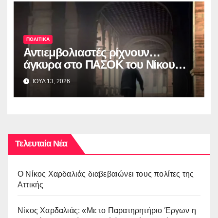
για τη διαφάνεια και τη
λογοδοσία»
ΠΟΛΙΤΙΚΑ
Αντιεμβολιαστές ρίχνουν…
άγκυρα στο ΠΑΣΟΚ του Nίκου
Ανδρουλάκη
ΙΟΥΛ 13, 2026
Τελευταία Νέα
O Νίκος Χαρδαλιάς διαβεβαιώνει τους πολίτες της
Αττικής
Νίκος Χαρδαλιάς: «Με το Παρατηρητήριο Έργων η