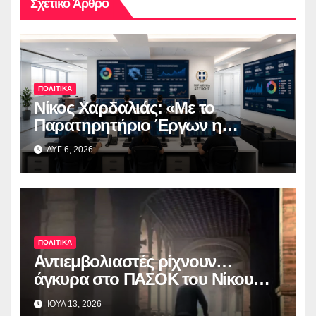
Σχετικό Άρθρο
ΠΟΛΙΤΙΚΑ
Νίκος Χαρδαλιάς: «Με το
Παρατηρητήριο Έργων η
Περιφέρεια Αττικής αποκτά ένα
ΑΥΓ 6, 2026
από τα πρώτα ολοκληρωμένα
ψηφιακά εργαλεία στην Ευρώπη
για τη διαφάνεια και τη
λογοδοσία»
ΠΟΛΙΤΙΚΑ
Αντιεμβολιαστές ρίχνουν…
άγκυρα στο ΠΑΣΟΚ του Nίκου
Ανδρουλάκη
ΙΟΥΛ 13, 2026