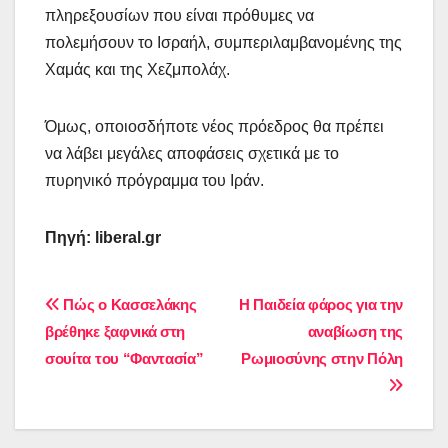
πληρεξουσίων που είναι πρόθυμες να
πολεμήσουν το Ισραήλ, συμπεριλαμβανομένης της
Χαμάς και της Χεζμπολάχ.
Όμως, οποιοσδήποτε νέος πρόεδρος θα πρέπει
να λάβει μεγάλες αποφάσεις σχετικά με το
πυρηνικό πρόγραμμα του Ιράν.
Πηγή: liberal.gr
Πλοήγηση
Πώς ο Κασσελάκης
Η Παιδεία φάρος για την
βρέθηκε ξαφνικά στη
αναβίωση της
άρθρων
σουίτα του “Φαντασία”
Ρωμιοσύνης στην Πόλη