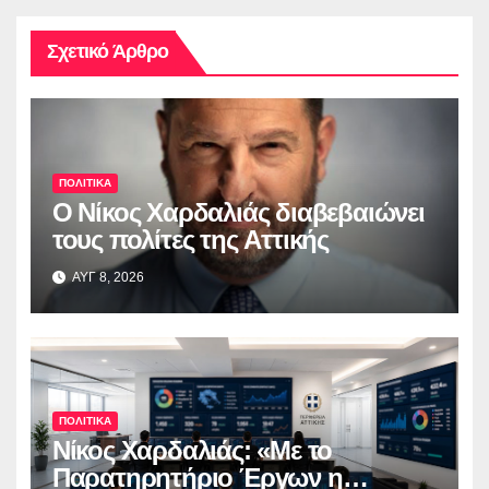
Σχετικό Άρθρο
ΠΟΛΙΤΙΚΑ
O Νίκος Χαρδαλιάς διαβεβαιώνει
τους πολίτες της Αττικής
ΑΥΓ 8, 2026
ΠΟΛΙΤΙΚΑ
Νίκος Χαρδαλιάς: «Με το
Παρατηρητήριο Έργων η