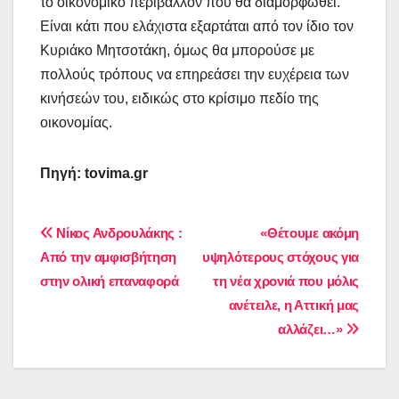
το οικονομικό περιβάλλον που θα διαμορφωθεί.
Είναι κάτι που ελάχιστα εξαρτάται από τον ίδιο τον
Κυριάκο Μητσοτάκη, όμως θα μπορούσε με
πολλούς τρόπους να επηρεάσει την ευχέρεια των
κινήσεών του, ειδικώς στο κρίσιμο πεδίο της
οικονομίας.
Πηγή: tovima.gr
Πλοήγηση
Νίκος Ανδρουλάκης :
«Θέτουμε ακόμη
Από την αμφισβήτηση
υψηλότερους στόχους για
άρθρων
στην ολική επαναφορά
τη νέα χρονιά που μόλις
ανέτειλε, η Αττική μας
αλλάζει…»