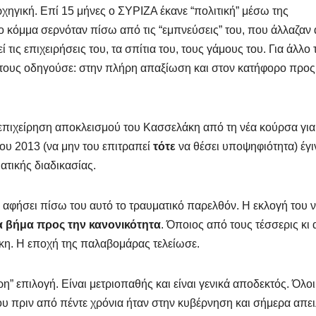
χηγική. Επί 15 μήνες ο ΣΥΡΙΖΑ έκανε “πολιτική” μέσω της
κόμμα σερνόταν πίσω από τις “εμπνεύσεις” του, που άλλαζαν
ς επιχειρήσεις του, τα σπίτια του, τους γάμους του. Για άλλο 
ύ τους οδηγούσε: στην πλήρη απαξίωση και στον κατήφορο προς
 επιχείρηση αποκλεισμού του Κασσελάκη από τη νέα κούρσα για
του 2013 (να μην του επιτραπεί
τότε
να θέσει υποψηφιότητα) έγι
ατικής διαδικασίας.
 αφήσει πίσω του αυτό το τραυματικό παρελθόν. Η εκλογή του 
α βήμα προς την κανονικότητα
. Όποιος από τους τέσσερις κι 
άκη. Η εποχή της παλαβομάρας τελείωσε.
η” επιλογή. Είναι μετριοπαθής και είναι γενικά αποδεκτός. Όλοι
που πριν από πέντε χρόνια ήταν στην κυβέρνηση και σήμερα απει