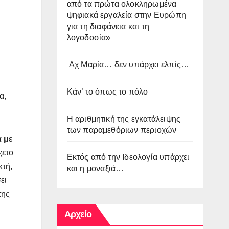
από τα πρώτα ολοκληρωμένα
ψηφιακά εργαλεία στην Ευρώπη
για τη διαφάνεια και τη
λογοδοσία»
Αχ Μαρία… δεν υπάρχει ελπίς…
Κάν’ το όπως το πόλο
α,
Η αριθμητική της εγκατάλειψης
των παραμεθόριων περιοχών
 με
χετο
Εκτός από την Ιδεολογία υπάρχει
κτή,
και η μοναξιά…
ει
της
Αρχείο