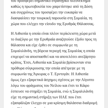
του προσφέρει σημαντικό στρατηγικό πλεονέκτημα
καθώς η πρωτοβουλία του χαιρετίστηκε από τη Δύση
και συγχρόνως του προσφέρει την ευκαιρία να
διασφαλίσει την τουρκική παρουσία στη Σομαλία, τη
χώρα που ελέγχει την είσοδο της Ερυθράς Θάλασσας.
Η Αιθιοπία η οποία είναι πλέον περίκλειστη χώρα μετά
το διαζύγιο με την Ερυθραία αναζητούσε έξοδο προς τη
θάλασσα και είχε έρθει σε συμφωνία με τη
Σομαλιλάνδη, τη βόρεια περιοχή της Σομαλίας η οποία
επιχειρεί να αποσπασθεί και να αποτελέσει ανεξάρτητο
κράτος. Έτσι, Αιθιοπία και Σομαλία βρίσκονταν στα
πρόθυρα σύγκρουσης την οποία απέτρεψε με τη
συμφωνία της Άγκυρας ο Τ. Ερντογάν. Η Αιθιοπία
όμως έχει εξαιρετικά άσχημες σχέσεις με την Αίγυπτο
λόγω του φράγματος του Νείλου και έτσι το Κάιρο
έσπευσε να στηρίξει τη Σομαλία, ενώ η Σομαλιλάνδη
είχε τη σημαντική στήριξη των ΗΑΕ που έτσι
εξασφάλιζαν έλεγχο σε μια κρίσιμη θαλάσσια διαδρομή