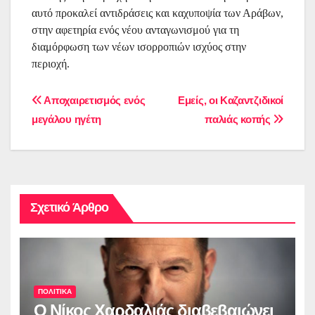
αυτό προκαλεί αντιδράσεις και καχυποψία των Αράβων,
στην αφετηρία ενός νέου ανταγωνισμού για τη
διαμόρφωση των νέων ισορροπιών ισχύος στην
περιοχή.
Πλοήγηση
Αποχαιρετισμός ενός
Εμείς, οι Καζαντζιδικοί
μεγάλου ηγέτη
παλιάς κοπής
άρθρων
Σχετικό Άρθρο
ΠΟΛΙΤΙΚΑ
O Νίκος Χαρδαλιάς διαβεβαιώνει