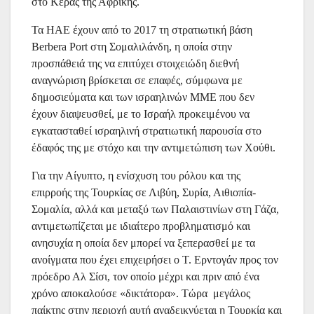
στο Κέρας της Αφρικής.
Τα ΗΑΕ έχουν από το 2017 τη στρατιωτική βάση
Berbera Port στη Σομαλιλάνδη, η οποία στην
προσπάθειά της να επιτύχει στοιχειώδη διεθνή
αναγνώριση βρίσκεται σε επαφές, σύμφωνα με
δημοσιεύματα και των ισραηλινών ΜΜΕ που δεν
έχουν διαψευσθεί, με το Ισραήλ προκειμένου να
εγκατασταθεί ισραηλινή στρατιωτική παρουσία στο
έδαφός της με στόχο και την αντιμετώπιση των Χούθι.
Για την Αίγυπτο, η ενίσχυση του ρόλου και της
επιρροής της Τουρκίας σε Λιβύη, Συρία, Αιθιοπία-
Σομαλία, αλλά και μεταξύ των Παλαιστινίων στη Γάζα,
αντιμετωπίζεται με ιδιαίτερο προβληματισμό και
ανησυχία η οποία δεν μπορεί να ξεπερασθεί με τα
ανοίγματα που έχει επιχειρήσει ο Τ. Ερντογάν προς τον
πρόεδρο Αλ Σίσι, τον οποίο μέχρι και πριν από ένα
χρόνο αποκαλούσε «δικτάτορα». Τώρα μεγάλος
παίκτης στην περιοχή αυτή αναδεικνύεται η Τουρκία και