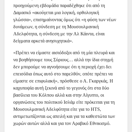
προηγούμενη εβδομάδα παραδέχθηκε ότι από τη
Δαμασκό «ακούγεται μια λογική, ορθολογική
γλώσσα», επισημαίνοντας όμως ότι «η φύση των νέων
δυνάμεων, η σύνδεση με τη Μουσουλμανική
Αδελφότητα, η σύνδεση με την Αλ Κάιντα, είναι
δείγματα αρκετά ανησυχητικά».
«Πρέπει να είμαστε αισιόδοξοι από τη μία πλευρά και
να βοηθήσουμε τους Σύριους… αλλά την ίδια στιγμή
δεν μπορούμε να αγνοήσουμε ότι η περιοχή έχει δει
επεισόδια όπως αυτό στο παρελθόν, οπότε πρέπει να
είμαστε σε επιφυλακή», πρόσθεσε ο Α. Γκαργκάς. Η
καχυποψία αυτή ξεκινά από το γεγονός ότι στα δύο
βασίλεια του Κόλπου αλλά και στην Αίγυπτο, οι
οργανώσεις του πολιτικού Ισλάμ είτε πρόκειται για τη
Μουσουλμανική Αδελφότητα είτε για το HTS,
αντιμετωπίζονται ως απειλή και για τα καθεστώτα των
χωρών αυτών αλλά και για τον Αραβικό Εθνικισμό.