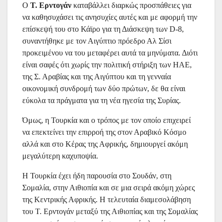
Ο
Τ. Ερντογάν
καταβάλλει διαρκώς προσπάθειες για
να καθησυχάσει τις ανησυχίες αυτές και με αφορμή την
επίσκεψή του στο Κάϊρο για τη Διάσκεψη των D-8,
συναντήθηκε με τον Αιγύπτιο πρόεδρο Αλ Σίσι
προκειμένου να του μεταφέρει αυτά τα μηνύματα. Διότι
είναι σαφές ότι χωρίς την πολιτική στήριξη των ΗΑΕ,
της Σ. Αραβίας και της Αιγύπτου και τη γενναία
οικονομική συνδρομή των δύο πρώτων, δε θα είναι
εύκολα τα πράγματα για τη νέα ηγεσία της Συρίας.
Όμως, η Τουρκία και ο τρόπος με τον οποίο επιχειρεί
να επεκτείνει την επιρροή της στον Αραβικό Κόσμο
αλλά και στο Κέρας της Αφρικής, δημιουργεί ακόμη
μεγαλύτερη καχυποψία.
Η Τουρκία έχει ήδη παρουσία στο Σουδάν, στη
Σομαλία, στην Αιθιοπία και σε μια σειρά ακόμη χώρες
της Κεντρικής Αφρικής. Η τελευταία διαμεσολάβηση
του Τ. Ερντογάν μεταξύ της Αιθιοπίας και της Σομαλίας