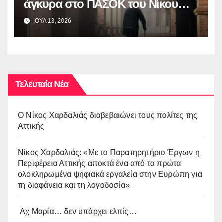
άγκυρα στο ΠΑΣΟΚ του Nίκου
Ανδρουλάκη
ΙΟΥΛ 13, 2026
Τελευταία Νέα
O Νίκος Χαρδαλιάς διαβεβαιώνει τους πολίτες της
Αττικής
Νίκος Χαρδαλιάς: «Με το Παρατηρητήριο Έργων η
Περιφέρεια Αττικής αποκτά ένα από τα πρώτα
ολοκληρωμένα ψηφιακά εργαλεία στην Ευρώπη για
τη διαφάνεια και τη λογοδοσία»
Αχ Μαρία… δεν υπάρχει ελπίς…