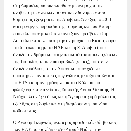
στη Δαμασκό, παρακολουθούν με ανησυχία την
αναβίωση των λαϊκών σουνιτικών δυνάμεων που
θυμίζει τις εξεγέρσεις της Αραβικής Άνοιξης το 2011
και η ενεργός παρουσία της Τουρκίας και του Κατάρ
που έσπευσαν μάλιστα να ανοίξουν πρεσβείες στη
Δαμασκό επιτείνει αυτή την ανησυχία. Το Κατάρ, παρά
τη συμφιλίωση με τα ΗΑΕ και τη Σ. Αραβία (που
άνοιξε τον δρόμο και στην αποκατάσταση των σχέσεων
της Τουρκίας με τις δύο αραβικές χώρες), ποτέ δεν
άνοιξε διαύλους με τον Άσαντ και συνέχιζε να
υποστηρίζει αντάρτικες οργανώσεις μεταξύ αυτών και
το HTS και ήταν η μόνη χώρα του Κόλπου που
φιλοξένησε πρεσβεία της Συριακής Αντιπολίτευσης. Η
Ντόχα πλέον έχει όπως και η Άγκυρα ισχυρό ρόλο στις
εξελίξεις στη Συρία και στη διαμόρφωση του νέου
καθεστώτος.
Ο Ανουάρ Γκαργκάς, ανώτερος προεδρικός σύμβουλος
των ΗΑΕ, σε συνέδριο στο Αμπού Ντάμπι την