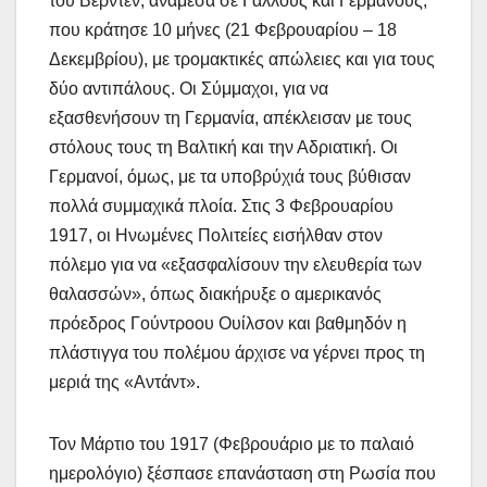
του Βερντέν, ανάμεσα σε Γάλλους και Γερμανούς,
που κράτησε 10 μήνες (21 Φεβρουαρίου – 18
Δεκεμβρίου), με τρομακτικές απώλειες και για τους
δύο αντιπάλους. Οι Σύμμαχοι, για να
εξασθενήσουν τη Γερμανία, απέκλεισαν με τους
στόλους τους τη Βαλτική και την Αδριατική. Οι
Γερμανοί, όμως, με τα υποβρύχιά τους βύθισαν
πολλά συμμαχικά πλοία. Στις 3 Φεβρουαρίου
1917, οι Ηνωμένες Πολιτείες εισήλθαν στον
πόλεμο για να «εξασφαλίσουν την ελευθερία των
θαλασσών», όπως διακήρυξε ο αμερικανός
πρόεδρος Γούντροου Ουίλσον και βαθμηδόν η
πλάστιγγα του πολέμου άρχισε να γέρνει προς τη
μεριά της «Αντάντ».
Τον Μάρτιο του 1917 (Φεβρουάριο με το παλαιό
ημερολόγιο) ξέσπασε επανάσταση στη Ρωσία που