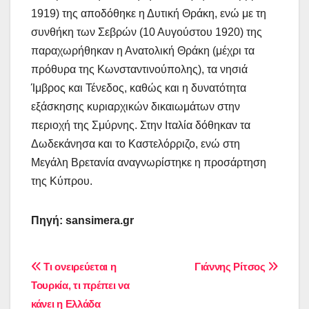
1919) της αποδόθηκε η Δυτική Θράκη, ενώ με τη
συνθήκη των Σεβρών (10 Αυγούστου 1920) της
παραχωρήθηκαν η Ανατολική Θράκη (μέχρι τα
πρόθυρα της Κωνσταντινούπολης), τα νησιά
Ίμβρος και Τένεδος, καθώς και η δυνατότητα
εξάσκησης κυριαρχικών δικαιωμάτων στην
περιοχή της Σμύρνης. Στην Ιταλία δόθηκαν τα
Δωδεκάνησα και το Καστελόρριζο, ενώ στη
Μεγάλη Βρετανία αναγνωρίστηκε η προσάρτηση
της Κύπρου.
Πηγή: sansimera.gr
Πλοήγηση
Τι ονειρεύεται η
Γιάννης Ρίτσος
Τουρκία, τι πρέπει να
άρθρων
κάνει η Ελλάδα