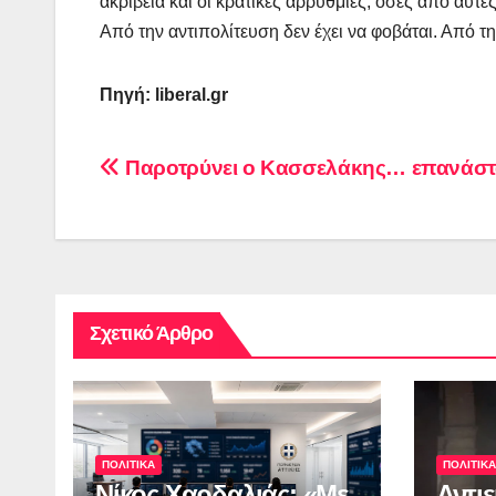
ακρίβεια και οι κρατικές αρρυθμίες, όσες από αυτ
Από την αντιπολίτευση δεν έχει να φοβάται. Από 
Πηγή: liberal.gr
Πλοήγηση
Παροτρύνει ο Κασσελάκης… επανάστ
άρθρων
Σχετικό Άρθρο
ΠΟΛΙΤΙΚΑ
ΠΟΛΙΤΙΚΑ
Νίκος Χαρδαλιάς: «Με
Αντι