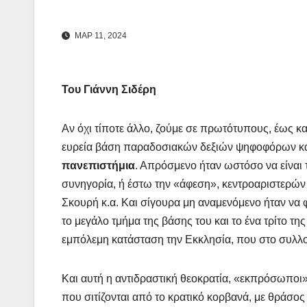
ΜΑΡ 11, 2024
Του Γιάννη Σιδέρη
Αν όχι τίποτε άλλο, ζούμε σε πρωτότυπους, έως κ
ευρεία βάση παραδοσιακών δεξιών ψηφοφόρων και 
πανεπιστήμια
. Απρόσμενο ήταν ωστόσο να είναι τ
συνηγορία, ή έστω την «άφεση», κεντροαριστερών
Σκουρή κ.α. Και σίγουρα μη αναμενόμενο ήταν να 
το μεγάλο τμήμα της βάσης του και το ένα τρίτο τ
εμπόλεμη κατάσταση την Εκκλησία, που στο συλλογ
Και αυτή η αντιδραστική θεοκρατία, «εκπρόσωποι»
που σιτίζονται από το κρατικό κορβανά, με θράσος