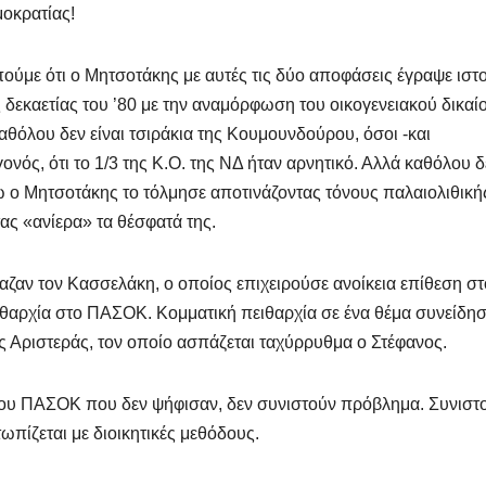
μοκρατίας!
ούμε ότι ο Μητσοτάκης με αυτές τις δύο αποφάσεις έγραψε ιστο
εκαετίας του ’80 με την αναμόρφωση του οικογενειακού δικαίο
καθόλου δεν είναι τσιράκια της Κουμουνδούρου, όσοι -και
ονός, ότι το 1/3 της Κ.Ο. της ΝΔ ήταν αρνητικό. Αλλά καθόλου δ
νώ ο Μητσοτάκης το τόλμησε αποτινάζοντας τόνους παλαιολιθική
ς «ανίερα» τα θέσφατά της.
αζαν τον Κασσελάκη, ο οποίος επιχειρούσε ανοίκεια επίθεση στ
πειθαρχία στο ΠΑΣΟΚ. Κομματική πειθαρχία σε ένα θέμα συνείδησ
 Αριστεράς, τον οποίο ασπάζεται ταχύρρυθμα ο Στέφανος.
 του ΠΑΣΟΚ που δεν ψήφισαν, δεν συνιστούν πρόβλημα. Συνιστ
ωπίζεται με διοικητικές μεθόδους.