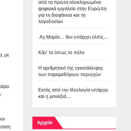
από τα πρώτα ολοκληρωμένα
ψηφιακά εργαλεία στην Ευρώπη
για τη διαφάνεια και τη
λογοδοσία»
Αχ Μαρία… δεν υπάρχει ελπίς…
Κάν’ το όπως το πόλο
α, με
Η αριθμητική της εγκατάλειψης
των παραμεθόριων περιοχών
κάρει
Εκτός από την Ιδεολογία υπάρχει
ε
και η μοναξιά…
λοι
Αρχείο
ώτατη