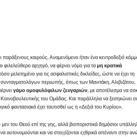
αι παράξενους καιρούς. Αναμενόμενο ήταν ένα κεντροδεξιό κόμμ
φιλελεύθερο αρχηγό, να φέρνει νόμο για τα
μη κρατικά
όσο μελετημένο για τις ασφαλιστικές δικλείδες, ώστε να έχει τη
 συνταγματολόγων περιωπής, όπως των Μανιτάκη, Αλιβιζάτου,
φέρνει
γάμο ομοφυλόφιλων ζευγαριών
, με αποτέλεσμα να σο
ης Κοινοβουλευτικής του Ομάδας. Και παράλληλα να ξεσηκώνει σ
ικό φαντασιακό έχει ταυτισθεί ως η «Δεξιά του Κυρίου».
 μεν του Θεού επί της γης, αλλά βιοποριστικά δημόσιοι υπάλλη
 να αυτονομούνται και να στοιχίζονται εχθρικά απέναντι στην αν