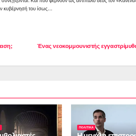
ές συνεχίζονται. Και που φέρνουν ως αντίπαλο δέος τον «Κανένα
την κυβέρνησή του ίσως…
αση;
Ένας νεοκομμουνιστής εγγαστρίμυ
ΠΟΛΙΤΙΚΑ
εμβολιαστές
Η μεγάλη επιστρο