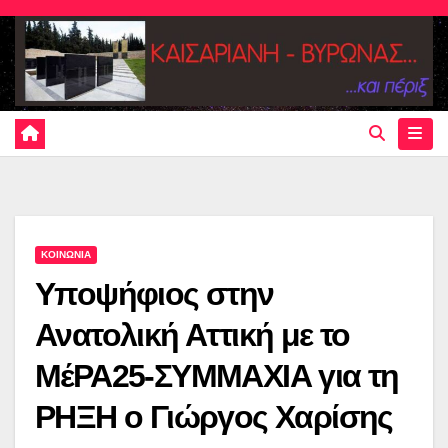
Skip
to
content
ΚΟΙΝΩΝΙΑ
Υποψήφιος στην
Ανατολική Αττική με το
ΜέΡΑ25-ΣΥΜΜΑΧΙΑ για τη
ΡΗΞΗ o Γιώργος Χαρίσης