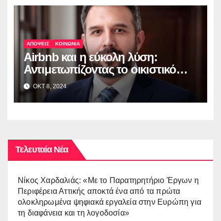
ΑΠΟΨΕΙΣ
ΚΟΙΝΩΝΙΑ
Airbnb και η εύκολη λύση:
Αντιμετωπίζοντας το οικιστικό
πρόβλημα της Ελλάδας
ΟΚΤ 8, 2024
Τελευταία Νέα
Νίκος Χαρδαλιάς: «Με το Παρατηρητήριο Έργων η
Περιφέρεια Αττικής αποκτά ένα από τα πρώτα
ολοκληρωμένα ψηφιακά εργαλεία στην Ευρώπη για
τη διαφάνεια και τη λογοδοσία»