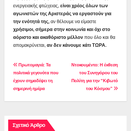
ενεργειακής φτώχειας,
είναι χρέος όλων των
αγωνιστών της Αριστεράς να εργαστούν για
την ενότητά της,
αν θέλουμε να είμαστε
χρήσιμοι, σήμερα στην κοινωνία και όχι στο
αόριστο και ακαθόριστο μέλλον
που όλο και θα
απομακρύνεται,
αν δεν κάνουμε κάτι ΤΩΡΑ.
Πλοήγηση
Πρωτομαγιά: Τα
Ντοκουμέντο: Η έκθεση
πολιτικά γεγονότα που
του Συνηγόρου του
άρθρων
έχουν σημαδέψει τη
Πολίτη για την “Κιβωτό
σημερινή ημέρα
του Κόσμου”
Σχετικό Άρθρο