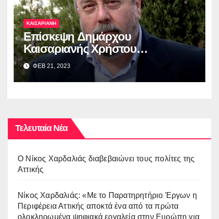
ΚΑΙΣΑΡΙΑΝΗ
Επίσκεψη Δημάρχου
Καισαριανής Χρήστου
Βοσκόπουλου στην έκθεση
ΦΕΒ 21, 2023
“ΜΙΚΡΑ ΑΣΙΑ: Λάμψη –
Καταστροφή – Ξεριζωμός –
Δημιουργία”
Τελευταία Νέα
O Νίκος Χαρδαλιάς διαβεβαιώνει τους πολίτες της
Αττικής
Νίκος Χαρδαλιάς: «Με το Παρατηρητήριο Έργων η
Περιφέρεια Αττικής αποκτά ένα από τα πρώτα
ολοκληρωμένα ψηφιακά εργαλεία στην Ευρώπη για