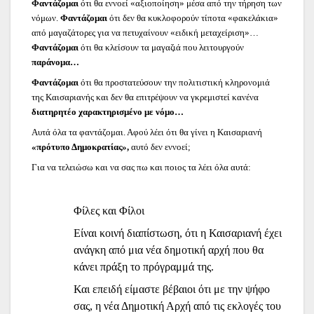
Φαντάζομαι
ότι θα εννοεί «αξιοποίηση» μέσα από την τήρηση των
νόμων.
Φαντάζομαι
ότι δεν θα κυκλοφορούν τίποτα «φακελάκια»
από μαγαζάτορες για να πετυχαίνουν «ειδική μεταχείριση»…
Φαντάζομαι
ότι θα κλείσουν τα μαγαζιά που λειτουργούν
παράνομα…
Φαντάζομαι
ότι θα προστατεύσουν την πολιτιστική κληρονομιά
της Καισαριανής και δεν θα επιτρέψουν να γκρεμιστεί κανένα
διατηρητέο χαρακτηρισμένο με νόμο…
Αυτά όλα τα φαντάζομαι. Αφού λέει ότι θα γίνει η Καισαριανή
«πρότυπο Δημοκρατίας»,
αυτό δεν εννοεί;
Για να τελειώσω και να σας πω και ποιος τα λέει όλα αυτά:
Φίλες και Φίλοι
Είναι κοινή διαπίστωση, ότι η Καισαριανή έχει
ανάγκη από μια νέα δημοτική αρχή που θα
κάνει πράξη το πρόγραμμά της.
Και επειδή είμαστε βέβαιοι ότι με την ψήφο
σας, η νέα Δημοτική Αρχή από τις εκλογές του