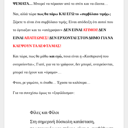
ΨΕΜΑΤΑ…
Μπορεί να πέρασαν από το σπίτι και να έλειπα…
Ναι, αλλά τώρα
πως θα πάρω ΚΑΙ ΕΓΩ το «συμβόλαιο τιμής»;
Ξέρετε τι είναι ένα συμβόλαιο τιμής; Είναι απόδειξη ότι αυτοί που
το έφτιαξαν και το «υπέγραψαν»
ΔΕΝ ΕΙΝΑΙ
ΑΤΙΜΟΙ!
ΔΕΝ
ΕΙΝΑΙ
ΑΠΑΤΕΩΝΕΣ!
ΔΕΝ ΕΡΧΟΝΤΑΙ ΣΤΟΝ ΔΗΜΟ ΓΙΑ ΝΑ
ΚΛΕΨΟΥΝ ΤΑ ΛΕΦΤΑ
ΜΑΣ!
Και τώρα, πως θα μάθω
και εγώ,
ποια είναι
η «Καισαριανή που
ονειρεύονται»;
Γιατί, για να το γράφουν, δεν μπορεί, ονειρεύονται,
μπορεί να έχουν και «όραμα»…
Φτου, ρε γαμώτο, τι έπαθα… Έχασα τα καλύτερα…
Για να συνεχίσω όμως το «ξεφύλλισμα»:
Φίλες και Φίλοι
Στη σημερινή δύσκολη κατάσταση,