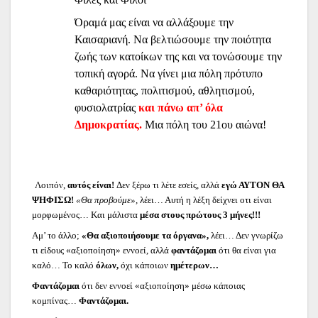
Όραμά μας είναι να αλλάξουμε την
Καισαριανή. Να βελτιώσουμε την ποιότητα
ζωής των κατοίκων της και να τονώσουμε την
τοπική αγορά. Να γίνει μια πόλη πρότυπο
καθαριότητας, πολιτισμού, αθλητισμού,
φυσιολατρίας
και πάνω απ’ όλα
Δημοκρατίας.
Μια πόλη του 21ου αιώνα!
Λοιπόν,
αυτός είναι!
Δεν ξέρω τι λέτε εσείς, αλλά
εγώ ΑΥΤΟΝ ΘΑ
ΨΗΦΙΣΩ!
«Θα προβούμε»,
λέει… Αυτή η λέξη δείχνει οτι είναι
μορφωμένος… Και μάλιστα
μέσα στους πρώτους 3 μήνες!!!
Αμ’ το άλλο;
«Θα αξιοποιήσουμε τα όργανα»,
λέει… Δεν γνωρίζω
τι είδους «αξιοποίηση» εννοεί, αλλά
φαντάζομαι
ότι θα είναι για
καλό… Το καλό
όλων,
όχι κάποιων
ημέτερων…
Φαντάζομαι
ότι δεν εννοεί «αξιοποίηση» μέσω κάποιας
κομπίνας…
Φαντάζομαι.