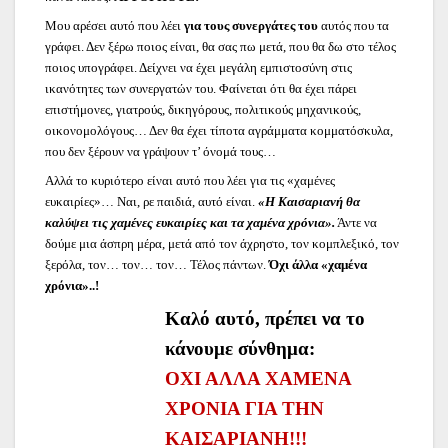
Μου αρέσει αυτό που λέει
για τους συνεργάτες του
αυτός που τα
γράφει. Δεν ξέρω ποιος είναι, θα σας πω μετά, που θα δω στο τέλος
ποιος υπογράφει. Δείχνει να έχει μεγάλη εμπιστοσύνη στις
ικανότητες των συνεργατών του. Φαίνεται ότι θα έχει πάρει
επιστήμονες, γιατρούς, δικηγόρους, πολιτικούς μηχανικούς,
οικονομολόγους… Δεν θα έχει τίποτα αγράμματα κομματόσκυλα,
που δεν ξέρουν να γράψουν τ’ όνομά τους…
Αλλά το κυριότερο είναι αυτό που λέει για τις «χαμένες
ευκαιρίες»… Ναι, ρε παιδιά, αυτό είναι.
«Η Καισαριανή θα
καλύψει τις χαμένες ευκαιρίες και τα χαμένα χρόνια».
Άντε να
δούμε μια άσπρη μέρα, μετά από τον άχρηστο, τον κομπλεξικό, τον
ξερόλα, τον… τον… τον… Τέλος πάντων.
Όχι άλλα «χαμένα
χρόνια»..!
Καλό αυτό, πρέπει να το
κάνουμε σύνθημα:
ΟΧΙ ΑΛΛΑ ΧΑΜΕΝΑ
ΧΡΟΝΙΑ ΓΙΑ ΤΗΝ
ΚΑΙΣΑΡΙΑΝΗ!!!