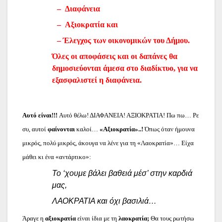
– Διαφάνεια
– Αξιοκρατία και
– Έλεγχος των οικονομικών του Δήμου.
Όλες οι αποφάσεις και οι δαπάνες θα
δημοσιεύονται άμεσα στο διαδίκτυο, για να
εξασφαλιστεί η διαφάνεια.
Αυτό είναι!!!
Αυτό θέλω! ΔΙΑΦΑΝΕΙΑ! ΑΞΙΟΚΡΑΤΙΑ! Πω πω… Ρε
συ, αυτοί
φαίνονται
καλοί…
«Αξιοκρατία»..!
Όπως όταν ήμουνα
μικρός, πολύ μικρός, άκουγα να λένε για τη «Λαοκρατία»… Είχα
μάθει κι ένα «αντάρτικο»:
Το ‘χουμε βάλει βαθειά μέσ’ στην καρδιά
μας,
ΛΑΟΚΡΑΤΙΑ και όχι βασιλιά…
Άραγε η
αξιοκρατία
είναι ίδια με τη
λαοκρατία;
Θα τους ρωτήσω