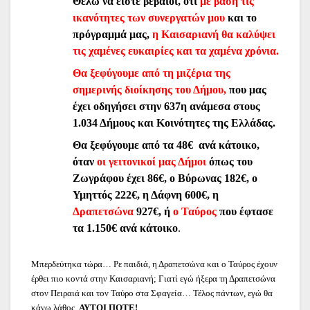
Θέλω να είστε βέβαιοι, ότι
με βάση τις
ικανότητες των συνεργατών μου
και το
πρόγραμμά μας,
η Καισαριανή θα καλύψει
τις χαμένες ευκαιρίες και τα χαμένα χρόνια.
Θα ξεφύγουμε από τη μιζέρια της
σημερινής διοίκησης του Δήμου,
που μας
έχει οδηγήσει στην 637η ανάμεσα στους
1.034 Δήμους και Κοινότητες της Ελλάδας.
Θα ξεφύγουμε από τα 48€ ανά κάτοικο,
όταν
οι γειτονικοί μας Δήμοι
όπως του
Ζωγράφου έχει 86€, ο Βύρωνας 182€, ο
Υμηττός 222€, η Δάφνη 600€, η
Δραπετσώνα
927€, ή
ο Ταύρος
που έφτασε
τα 1.150€ ανά κάτοικο
.
Μπερδεύτηκα τώρα… Ρε παιδιά, η Δραπετσώνα και ο Ταύρος έχουν
έρθει πιο κοντά στην Καισαριανή; Γιατί εγώ ήξερα τη Δραπετσώνα
στον Πειραιά και τον Ταύρο στα Σφαγεία… Τέλος πάντων, εγώ θα
κάνω λάθος.
ΑΥΤΟΙ ΠΟΤΕ!