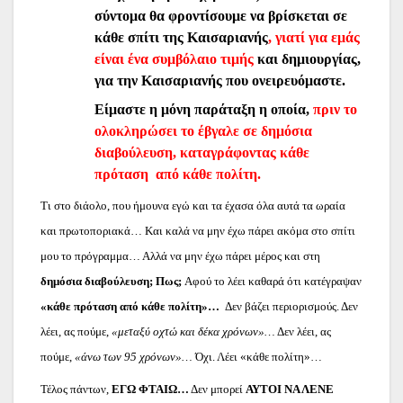
σύντομα θα φροντίσουμε να βρίσκεται σε
κάθε σπίτι της Καισαριανής
, γιατί για εμάς
είναι ένα συμβόλαιο τιμής
και δημιουργίας,
για την Καισαριανής που ονειρευόμαστε.
Είμαστε η μόνη παράταξη η οποία,
πριν το
ολοκληρώσει το έβγαλε σε δημόσια
διαβούλευση, καταγράφοντας κάθε
πρόταση από κάθε πολίτη.
Τι στο διάολο, που ήμουνα εγώ και τα έχασα όλα αυτά τα ωραία
και πρωτοποριακά… Και καλά να μην έχω πάρει ακόμα στο σπίτι
μου το πρόγραμμα… Αλλά να μην έχω πάρει μέρος και στη
δημόσια διαβούλευση; Πως;
Αφού το λέει καθαρά ότι κατέγραψαν
«κάθε πρόταση από κάθε πολίτη»…
Δεν βάζει περιορισμούς. Δεν
λέει, ας πούμε,
«μεταξύ οχτώ και δέκα χρόνων»…
Δεν λέει, ας
πούμε,
«άνω των 95 χρόνων»…
Όχι. Λέει «κάθε πολίτη»…
Τέλος πάντων,
ΕΓΩ ΦΤΑΙΩ…
Δεν μπορεί
ΑΥΤΟΙ ΝΑ ΛΕΝΕ