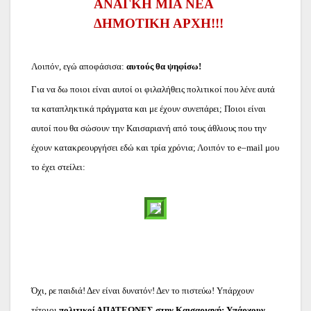
ΑΝΑΓΚΗ ΜΙΑ ΝΕΑ
ΔΗΜΟΤΙΚΗ ΑΡΧΗ!!!
Λοιπόν, εγώ αποφάσισα:
αυτούς θα ψηφίσω!
Για να δω ποιοι είναι αυτοί οι φιλαλήθεις πολιτικοί που λένε αυτά
τα καταπληκτικά πράγματα και με έχουν συνεπάρει; Ποιοι είναι
αυτοί που θα σώσουν την Καισαριανή από τους άθλιους που την
έχουν κατακρεουργήσει εδώ και τρία χρόνια; Λοιπόν το
e
–
mail
μου
το έχει στείλει:
Όχι, ρε παιδιά! Δεν είναι δυνατόν! Δεν το πιστεύω! Υπάρχουν
τέτοιοι
πολιτικοί ΑΠΑΤΕΩΝΕΣ στην Καισαριανή; Υπάρχουν