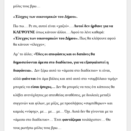
μόλις τους βρω…
«Έλεγχος των οικονομικών του Δήμου».
Πω πω… Ρε συ, αυτοί είναι «χαζοί»…
Αυτοί δεν ήρθανε
για να
ΚΛΕΨΟΥΝΕ
όπως κάνουν άλλοι… Αφού το λένε καθαρά:
«Έλεγχος των οικονομικών του Δήμου».
Πως θα κλέψουνε αφού
θα κάνουν «έλεγχο»;
Αμ’ το άλλο; «
Όλες οι αποφάσεις και οι δαπάνες θα
δημοσιεύονται άμεσα στο διαδίκτυο, για να εξασφαλιστεί η
διαφάνεια».
Δεν ξέρω αυτό το «άμεσα στο διαδίκτυο» τι είναι,
αλλά
φαίνεται
ότι άμα βάλεις και από αυτό στο «συμβόλαιο τιμής»
μπορείς να
είσαι ήσυχος…
Δεν θα μπορείς να πεις ότι κάποιος θα
κλέβει ανενόχλητος με απευθείας αναθέσεις, με δουλειές μεταξύ
συγγενών και φίλων, με μίζες, με προσλήψεις «συμπέθερων» και
καμιάς «νύφης», με… με… με… Όχι. Αυτά δεν θα γίνονται με το
«άμεσα στο διαδίκτυο»… Έτσι
φαντάζομαι
τουλάχιστον… Θα
τους ρωτήσω μόλις τους βρω…