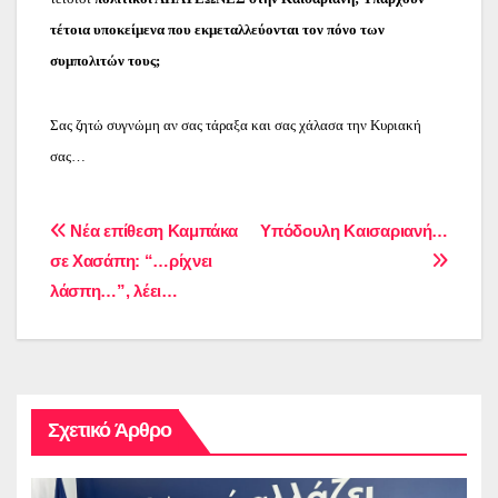
τέτοια υποκείμενα που εκμεταλλεύονται τον πόνο των
συμπολιτών τους;
Σας ζητώ συγνώμη αν σας τάραξα και σας χάλασα την Κυριακή
σας…
Πλοήγηση
Νέα επίθεση Καμπάκα
Υπόδουλη Καισαριανή…
σε Χασάπη: “…ρίχνει
άρθρων
λάσπη…”, λέει…
Σχετικό Άρθρο