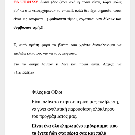
ΘΑ ΨΗΦΙΣΩ!
Αυτοί (δεν ξέρω ακόμη ποιοι είναι, τώρα μόλις
βρήκα στα «εισερχόμενα» το
e
–
mail
, αλλά δεν έχει σημασία ποιοι
είναι ως ονόματα…)
φαίνονται
τίμιοι, εργατικοί
και δίνουν και
συμβόλαιο τιμής!!!
Ε, αυτό πρώτη φορά το βλέπω όσα χρόνια δυσκολεύομαι να
επιλέξω κάποιους για να τους ψηφίσω…
Για να δούμε λοιπόν τι λένε και ποιοι είναι. Αρχίζω να
«ξεφυλλίζω»:
Φίλες και Φίλοι
Είναι αδύνατο στην σημερινή μας εκδήλωση,
να γίνει αναλυτική παρουσίαση ολόκληρου
του προγράμματος μας.
Είναι ένα ολοκληρωμένο πρόγραμμα που
το έχετε ήδη στα χέρια σας και πολύ