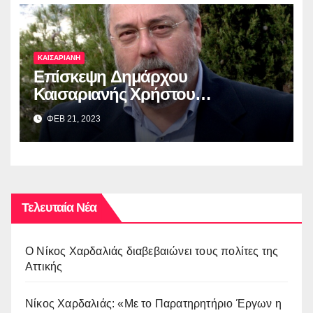
ΚΑΙΣΑΡΙΑΝΗ
Επίσκεψη Δημάρχου
Καισαριανής Χρήστου
Βοσκόπουλου στην έκθεση
ΦΕΒ 21, 2023
“ΜΙΚΡΑ ΑΣΙΑ: Λάμψη –
Καταστροφή – Ξεριζωμός –
Δημιουργία”
Τελευταία Νέα
O Νίκος Χαρδαλιάς διαβεβαιώνει τους πολίτες της
Αττικής
Νίκος Χαρδαλιάς: «Με το Παρατηρητήριο Έργων η