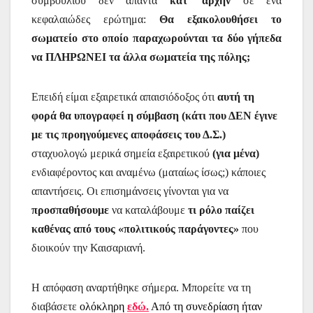
συμβουλίου δεν απαντά
κατ’ αρχήν
σε ένα
κεφαλαιώδες ερώτημα:
Θα εξακολουθήσει το
σωματείο στο οποίο παραχωρούνται τα δύο γήπεδα
να ΠΛΗΡΩΝΕΙ τα άλλα σωματεία της πόλης;
Επειδή είμαι εξαιρετικά απαισιόδοξος ότι
αυτή τη
φορά θα υπογραφεί η σύμβαση (κάτι που ΔΕΝ έγινε
με τις προηγούμενες αποφάσεις του Δ.Σ.)
σταχυολογώ μερικά σημεία εξαιρετικού
(για μένα)
ενδιαφέροντος και αναμένω (ματαίως ίσως;) κάποιες
απαντήσεις. Οι επισημάνσεις γίνονται για να
προσπαθήσουμε
να καταλάβουμε
τι ρόλο παίζει
καθένας από τους «πολιτικούς παράγοντες»
που
διοικούν την Καισαριανή.
Η απόφαση αναρτήθηκε σήμερα. Μπορείτε να τη
διαβάσετε
ολόκληρη
εδώ.
Από τη συνεδρίαση ήταν