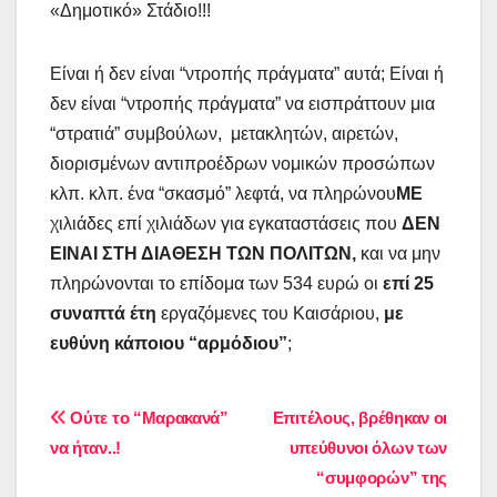
«Δημοτικό» Στάδιο!!!
Είναι ή δεν είναι “ντροπής πράγματα” αυτά; Είναι ή
δεν είναι “ντροπής πράγματα” να εισπράττουν μια
“στρατιά” συμβούλων, μετακλητών, αιρετών,
διορισμένων αντιπροέδρων νομικών προσώπων
κλπ. κλπ. ένα “σκασμό” λεφτά, να πληρώνου
ΜΕ
χιλιάδες επί χιλιάδων για εγκαταστάσεις που
ΔΕΝ
ΕΙΝΑΙ ΣΤΗ ΔΙΑΘΕΣΗ ΤΩΝ ΠΟΛΙΤΩΝ,
και να μην
πληρώνονται το επίδομα των 534 ευρώ οι
επί 25
συναπτά έτη
εργαζόμενες του Καισάριου,
με
ευθύνη κάποιου “αρμόδιου”
;
Πλοήγηση
Ούτε το “Μαρακανά”
Επιτέλους, βρέθηκαν οι
να ήταν..!
υπεύθυνοι όλων των
άρθρων
“συμφορών” της