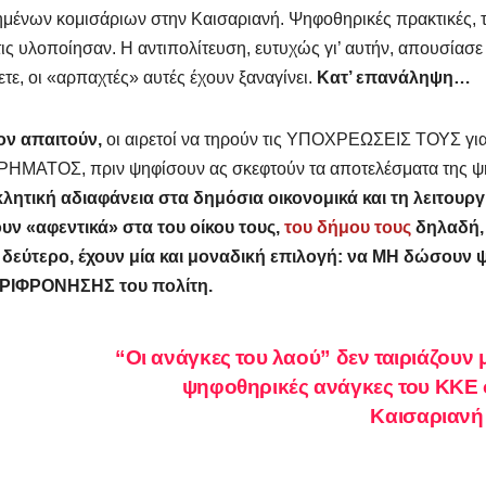
ημένων κομισάριων στην Καισαριανή. Ψηφοθηρικές πρακτικές, τ
ις υλοποίησαν. Η αντιπολίτευση, ευτυχώς γι’ αυτήν, απουσίασε
τε, οι «αρπαχτές» αυτές έχουν ξαναγίνει.
Κατ’ επανάληψη…
ον απαιτούν,
οι αιρετοί να τηρούν τις ΥΠΟΧΡΕΩΣΕΙΣ ΤΟΥΣ γι
 ΧΡΗΜΑΤΟΣ,
πριν ψηφίσουν
ας σκεφτούν τα αποτελέσματα της 
λητική αδιαφάνεια στα δημόσια οικονομικά και τη λειτουργ
υν «αφεντικά» στα του οίκου τους,
του δήμου τους
δηλαδή,
ο δεύτερο, έχουν μία και μοναδική επιλογή: να ΜΗ δώσουν
ΕΡΙΦΡΟΝΗΣΗΣ του πολίτη.
“Οι ανάγκες του λαού” δεν ταιριάζουν μ
ψηφοθηρικές ανάγκες του ΚΚΕ 
Καισαριαν