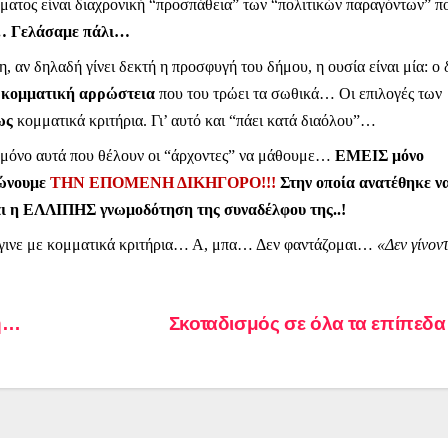
ος είναι διαχρονική “προσπάθεια” των “πολιτικών παραγόντων” π
… Γελάσαμε πάλι…
, αν δηλαδή γίνει δεκτή η προσφυγή του δήμου, η ουσία είναι μία: ο
α
κομματική αρρώστεια
που του τρώει τα σωθικά… Οι επιλογές των
ως
κομματικά κριτήρια. Γι’ αυτό και “πάει κατά διαόλου”…
 μόνο αυτά που θέλουν οι “άρχοντες” να μάθουμε…
ΕΜΕΙΣ
μόνο
ώνουμε
ΤΗΝ ΕΠΟΜΕΝΗ ΔΙΚΗΓΟΡΟ!!!
Στην οποία ανατέθηκε ν
ται η ΕΛΛΙΠΗΣ γνωμοδότηση της συναδέλφου της..!
α έγινε με κομματικά κριτήρια… Α, μπα… Δεν φαντάζομαι…
«Δεν γίνον
ση…
Σκοταδισμός σε όλα τα επίπε