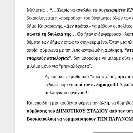
Μάλιστα…
“…Χωρίς να αναλύει τα συγκεκριμέ
δικαιολογείται η «πρεμούρα» του θαψίματος όλων των 
δήμο Καισαριανής.
«Δεν πρέπει»
να μάθουν οι πολίτες
σωστά τη δουλειά της…
Θα ήταν ενδιαφέρουσα «λεπ
θέματα των δήμων όπως το συγκεκριμένο. Όταν μια 
οποία, σύμφωνα με την Αποκεντρωμένη Διοίκηση,
“στε
επαρκούς αιτιολογίας”,
δεν μπορούμε να μιλάμε ούτε 
μιλάμε μόνο για “μπακαλόχαρτα”.
Α, και όπως έμαθα από “πρώτο χέρι”,
πριν α
ενδιαφερόμενο
από τον κ. δήμαρχο!!!
Δηλαδή
συλλογικού οργάνου!!!
Και επειδή η μια κουβέντα φέρνει την άλλη, να θυμηθο
σύμβασης του ΔΗΜΟΤΙΚΟΥ ΣΤΑΔΙΟΥ από τον τοποτ
Βοσκόπουλου) να νομιμοποιήσουν ΤΗΝ ΠΑΡΑΝΟΜΙΑ 