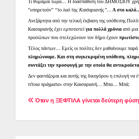
Τι θυμάμαι τώρα… Η διασπάθιση του ΔΗΜΟΣΙΟΥ χρήματ
“υπηρετούν”
“το λαό της Καισαριανής”…
Α στο καλό
Ανεξάρτητα από την τελική έκβαση της υπόθεσης Πολίτη
Καισαριανής έχει εμποτιστεί
για πολλά χρόνια
από μι
προσώπων που στελεχώνουν τον δήμο έχουν
πρωτίστ
Τέλος πάντων… Εμείς οι πολίτες δεν μαθαίνουμε παρά
πληρώνουμε.
Και στη συγκεκριμένη υπόθεση, πληρ
συντάξει την προσφυγή με την οποία θα αντικρούε
Δεν φαντάζομαι και αυτής της δικηγόρου η επιλογή ν
τέτοια πράγματα»
στην Καισαριανή… Μπα… Μπά;
Πλοήγηση
Όταν η ΞΕΦΤΙΛΑ γίνεται δεύτερη φύ
άρθρων