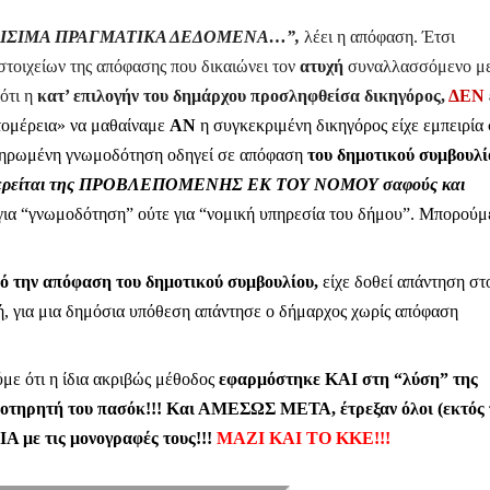
να ΚΡΙΣΙΜΑ ΠΡΑΓΜΑΤΙΚΑ ΔΕΔΟΜΕΝΑ…”,
λέει η απόφαση. Έτσι
στοιχείων της απόφασης που δικαιώνει τον
ατυχή
συναλλασσόμενο με
 ότι η
κατ’ επιλογήν του δημάρχου προσληφθείσα δικηγόρος,
ΔΕΝ
τομέρεια» να μαθαίναμε
ΑΝ
η συγκεκριμένη δικηγόρος είχε εμπειρία
πληρωμένη γνωμοδότηση οδηγεί σε απόφαση
του δημοτικού συμβουλί
ρείται της
ΠΡΟΒΛΕΠΟΜΕΝΗΣ ΕΚ ΤΟΥ ΝΟΜΟΥ σαφούς και
για “γνωμοδότηση” ούτε για “νομική υπηρεσία του δήμου”. Μπορούμ
πό την απόφαση του δημοτικού συμβουλίου,
είχε δοθεί απάντηση στ
, για μια δημόσια υπόθεση απάντησε ο δήμαρχος χωρίς απόφαση
ύμε ότι η ίδια ακριβώς μέθοδος
εφαρμόστηκε ΚΑΙ στη “λύση” της
ηρητή του πασόκ!!! Και ΑΜΕΣΩΣ ΜΕΤΑ, έτρεξαν όλοι (εκτός 
με τις μονογραφές τους!!!
ΜΑΖΙ ΚΑΙ ΤΟ ΚΚΕ!!!