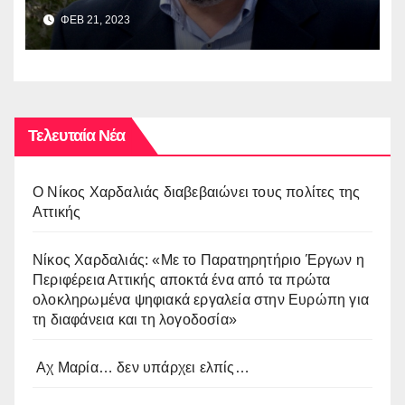
Βοσκόπουλου στην έκθεση
ΦΕΒ 21, 2023
“ΜΙΚΡΑ ΑΣΙΑ: Λάμψη –
Καταστροφή – Ξεριζωμός –
Δημιουργία”
Τελευταία Νέα
O Νίκος Χαρδαλιάς διαβεβαιώνει τους πολίτες της
Αττικής
Νίκος Χαρδαλιάς: «Με το Παρατηρητήριο Έργων η
Περιφέρεια Αττικής αποκτά ένα από τα πρώτα
ολοκληρωμένα ψηφιακά εργαλεία στην Ευρώπη για
τη διαφάνεια και τη λογοδοσία»
Αχ Μαρία… δεν υπάρχει ελπίς…