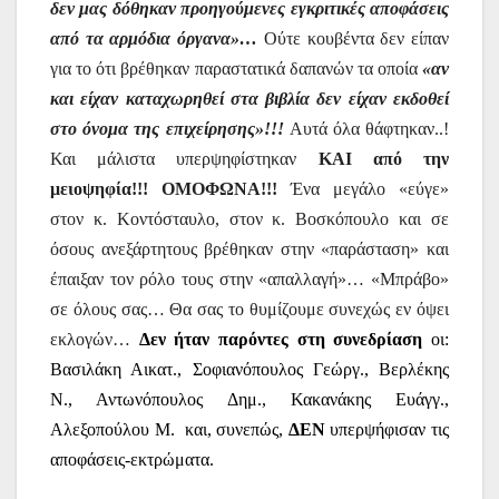
δεν μας δόθηκαν προηγούμενες εγκριτικές αποφάσεις
από τα αρμόδια όργανα»…
Ούτε κουβέντα δεν είπαν
για το ότι βρέθηκαν παραστατικά δαπανών τα οποία
«αν
και είχαν καταχωρηθεί στα βιβλία δεν είχαν εκδοθεί
στο όνομα της επιχείρησης»!!!
Αυτά όλα θάφτηκαν..!
Και μάλιστα υπερψηφίστηκαν
ΚΑΙ από την
μειοψηφία!!! ΟΜΟΦΩΝΑ!!!
Ένα μεγάλο «εύγε»
στον κ. Κοντόσταυλο, στον κ. Βοσκόπουλο και σε
όσους ανεξάρτητους βρέθηκαν στην «παράσταση» και
έπαιξαν τον ρόλο τους στην «απαλλαγή»… «Μπράβο»
σε όλους σας… Θα σας το θυμίζουμε συνεχώς εν όψει
εκλογών…
Δεν ήταν παρόντες στη συνεδρίαση
οι:
Βασιλάκη Αικατ., Σοφιανόπουλος Γεώργ., Βερλέκης
Ν., Αντωνόπουλος Δημ., Κακανάκης Ευάγγ.,
Αλεξοπούλου Μ.
και, συνεπώς,
ΔΕΝ
υπερψήφισαν τις
αποφάσεις-εκτρώματα.