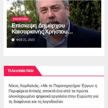
ΚΑΙΣΑΡΙΑΝΗ
Επίσκεψη Δημάρχου
Καισαριανής Χρήστου
Βοσκόπουλου στην έκθεση
ΦΕΒ 21, 2023
“ΜΙΚΡΑ ΑΣΙΑ: Λάμψη –
Καταστροφή – Ξεριζωμός –
Δημιουργία”
Τελευταία Νέα
Νίκος Χαρδαλιάς: «Με το Παρατηρητήριο Έργων η
Περιφέρεια Αττικής αποκτά ένα από τα πρώτα
ολοκληρωμένα ψηφιακά εργαλεία στην Ευρώπη για
τη διαφάνεια και τη λογοδοσία»