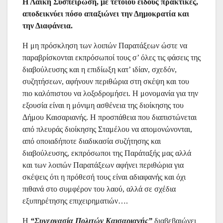
Η Λαϊκή Συσπείρωση, με τέτοιου είδους πρακτικές,
αποδεικνύει πόσο απαξιώνει την Δημοκρατία και
την Διαφάνεια.
Η μη πρόσκληση των λοιπών Παρατάξεων ώστε να
παραβρίσκονται εκπρόσωποί τους σ’ όλες τις φάσεις της
διαβούλευσης και η επιδίωξη κατ’ ιδίαν, σχεδόν,
συζητήσεων, αφήνουν περιθώρια στη σκέψη και του
πιο καλόπιστου να λοξοδρομήσει. Η μονομανία για την
εξουσία είναι η μόνιμη ασθένεια της διοίκησης του
Δήμου Καισαριανής. Η προσπάθεια που διαπιστώνεται
από πλευράς διοίκησης Σταμέλου να απομονώνονται,
από οποιαδήποτε διαδικασία συζήτησης και
διαβούλευσης, εκπρόσωποι της Παράταξής μας αλλά
και των λοιπών Παρατάξεων αφήνει περιθώρια για
σκέψεις ότι η πρόθεσή τους είναι αδιαφανής και όχι
πιθανά στο συμφέρον του λαού, αλλά σε σχέδια
εξυπηρέτησης επιχειρηματιών….
Η
“Συνεργασία Πολιτών Καισαριανής”
διαβεβαιώνει