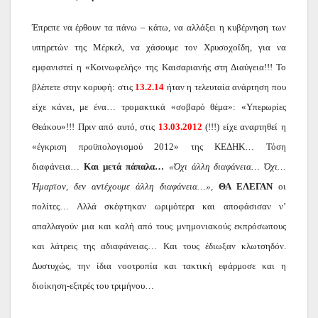
Έπρεπε να έρθουν τα πάνω – κάτω, να αλλάξει η κυβέρνηση των
υπηρετών της Μέρκελ, να χάσουμε τον Χρυσοχοΐδη, για να
εμφανιστεί η «Κοινωφελής» της Καισαριανής στη Διαύγεια!!! Το
βλέπετε στην κορυφή: στις
13.2.14
ήταν η τελευταία ανάρτηση που
είχε κάνει, με ένα… τρομακτικά «σοβαρό θέμα»: «Υπερωρίες
Θεάκου»!!! Πριν από αυτό, στις
13.03.2012
(!!!) είχε αναρτηθεί η
«έγκριση προϋπολογισμού 2012» της ΚΕΔΗΚ… Τόση
διαφάνεια…
Και μετά πάπαλα…
«Όχι άλλη διαφάνεια… Όχι…
Ήμαρτον, δεν αντέχουμε άλλη διαφάνεια…»,
ΘΑ ΕΛΕΓΑΝ
οι
πολίτες… Αλλά σκέφτηκαν ωριμότερα και αποφάσισαν ν’
απαλλαγούν μια και καλή από τους μνημονιακούς εκπρόσωπους
και λάτρεις της αδιαφάνειας… Και τους έδιωξαν κλωτσηδόν.
Δυστυχώς, την ίδια νοοτροπία και τακτική εφάρμοσε και η
διοίκηση-εξπρές του τριμήνου…