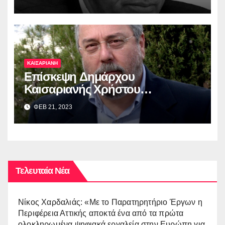
ΚΑΙΣΑΡΙΑΝΗ
Επίσκεψη Δημάρχου
Καισαριανής Χρήστου
Βοσκόπουλου στην έκθεση
ΦΕΒ 21, 2023
“ΜΙΚΡΑ ΑΣΙΑ: Λάμψη –
Καταστροφή – Ξεριζωμός –
Δημιουργία”
Τελευταία Νέα
Νίκος Χαρδαλιάς: «Με το Παρατηρητήριο Έργων η
Περιφέρεια Αττικής αποκτά ένα από τα πρώτα
ολοκληρωμένα ψηφιακά εργαλεία στην Ευρώπη για