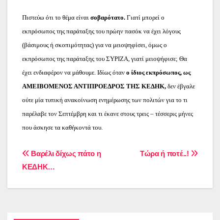
Πιστεύω ότι το θέμα είναι
σοβαρότατο.
Γιατί μπορεί ο
εκπρόσωπος της παράταξης του πρώην πασόκ να έχει λόγους
(βάσιμους ή σκοπιμότητας) για να μειοψηφίσει, όμως ο
εκπρόσωπος της παράταξης του ΣΥΡΙΖΑ, γιατί μειοψήφισε; Θα
έχει ενδιαφέρον να μάθουμε. Ιδίως όταν
ο ίδιος εκπρόσωπος, ως
ΑΜΕΙΒΟΜΕΝΟΣ ΑΝΤΙΠΡΟΕΔΡΟΣ ΤΗΣ ΚΕΔΗΚ,
δεν έβγαλε
ούτε μία τυπική ανακοίνωση ενημέρωσης των πολιτών για το τι
παρέλαβε τον Σεπτέμβρη και τι έκανε στους τρεις – τέσσερις μήνες
που άσκησε τα καθήκοντά του.
Πλοήγηση
Βαρέλι δίχως πάτο η
Τώρα ή ποτέ..!
ΚΕΔΗΚ…
άρθρων