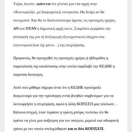
Τώρα, λοιπόν,
φαίνεται
ότι γίνεται μια νέα αρχή στην
«Κοινωφελή», με διαφορετική νοοτροπία. Θα δούμε αν θα
συνεχιστεί. Και θα το διαπιστώσουμε άμεσα, τις προσεχείς ημέρες,
ΑΝ
και
ΟΤΑΝ
η δημοτική αρχή του κ. Σταμέλου εκφράσει την
απόφασή της για τη διεξαγωγή εξονυχιστικού ελέγχου στα
οικονομικά (και όχι μόνο…) της επιχείρησης.
Προφανώς, θα προηγηθεί τις προσεχείς ημέρες ή εβδομάδες η
παρουσίαση της κατάστασης στην οποία παρέλαβε την ΚΕΔΗΚ η
παρούσα διοίκηση.
Αυτό που μάθαμε σήμερα είναι ότι η ΚΕΔΗΚ προκήρυξε
διαγωνισμό για την πρόσληψη εννέα βοηθών σερβιτόρων για να
λειτουργήσει η επιχείρηση, αφού η άλλη ΚΟΙΝΣΕΠ μας τελείωσε…
Κάποια στιγμή, όταν περάσει η πρώτη μπόρα, πιστεύω ότι θα
πρέπει να γίνει μια συζήτηση για τον υπόγειο, μεμπτό και αδιαφανή
τρόπο με τον οποίο στελεχώθηκαν
και οι δύο ΚΟΙΝΣΕΠ.