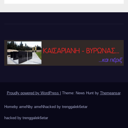
Proudly powered by WordPress
|
Theme: News Hunt by
Themeansar
.
Home
by ameN
by ameN
hacked by trenggalek6etar
hacked by trenggalek6etar