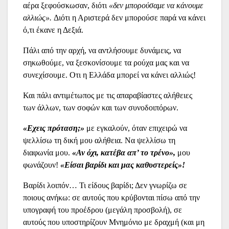
αέρα ξεφούσκωσαν, διότι
«δεν μπορούσαμε να κάνουμε
αλλιώς».
Διότι η Αριστερά δεν μπορούσε παρά να κάνει
ό,τι έκανε η Δεξιά.
Πάλι από την αρχή, να αντλήσουμε δυνάμεις, να
σηκωθούμε, να ξεσκονίσουμε τα ρούχα μας και να
συνεχίσουμε. Οτι η Ελλάδα μπορεί να κάνει αλλιώς!
Και πάλι αντιμέτωπος με τις απαραβίαστες αλήθειες
των άλλων, των σοφών και των συνοδοιπόρων.
«Εχεις πρόταση;»
με εγκαλούν, όταν επιχειρώ να
ψελλίσω τη δική μου αλήθεια. Να ψελλίσω τη
διαφωνία μου.
«Αν όχι, κατέβα απ’ το τρένο»,
μου
φωνάζουν!
«Είσαι βαρίδι και μας καθυστερείς»!
Βαρίδι λοιπόν… Τι είδους βαρίδι; Δεν γνωρίζω σε
ποιους ανήκω: σε αυτούς που κρύβονται πίσω από την
υπογραφή του προέδρου (μεγάλη προσβολή), σε
αυτούς που υποστηρίζουν Μνημόνιο με δραχμή (και μη