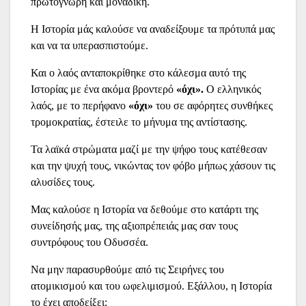
πρωτόγνωρη και μοναδική.
Η Ιστορία μάς καλούσε να αναδείξουμε τα πρότυπά μας
και να τα υπερασπιστούμε.
Και ο λαός ανταποκρίθηκε στο κάλεσμα αυτό της
Ιστορίας με ένα ακόμα βροντερό
«όχι».
Ο ελληνικός
λαός, με το περήφανο
«όχι»
του σε αφόρητες συνθήκες
τρομοκρατίας, έστειλε το μήνυμα της αντίστασης.
Τα λαϊκά στρώματα μαζί με την ψήφο τους κατέθεσαν
και την ψυχή τους, νικώντας τον φόβο μήπως χάσουν τις
αλυσίδες τους.
Μας καλούσε η Ιστορία να δεθούμε στο κατάρτι της
συνείδησής μας, της αξιοπρέπειάς μας σαν τους
συντρόφους του Οδυσσέα.
Να μην παρασυρθούμε από τις Σειρήνες του
ατομικισμού και του ωφελιμισμού. Εξάλλου, η Ιστορία
το έχει αποδείξει: