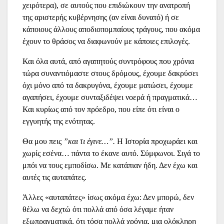
χειρότερα), σε αυτούς που επιδιώκουν την ανατροπή
της αριστερής κυβέρνησης (αν είναι δυνατό) ή σε
κάποιους άλλους αποδιοπομπαίους τράγους, που ακόμα
έχουν το θράσος να διαφωνούν με κάποιες επιλογές.
Και όλα αυτά, από αγαπητούς συντρόφους που χρόνια
τώρα συναντιόμαστε στους δρόμους, έχουμε δακρύσει
όχι μόνο από τα δακρυγόνα, έχουμε ματώσει, έχουμε
αγαπήσει, έχουμε συνταξιδέψει νοερά ή πραγματικά…
Και κυρίως από τον πρόεδρο, που είπε ότι είναι ο
εγγυητής της ενότητας.
Θα μου πεις
”και τι έγινε…”.
Η Ιστορία προχωράει και
χωρίς εσένα… πάντα το έκανε αυτό. Σύμφωνοι. Σιγά το
μπόι να τους εμποδίσω. Με κατάπιαν ήδη. Δεν έχω και
αυτές τις αυταπάτες.
Άλλες «αυταπάτες» ίσως ακόμα έχω: Δεν μπορώ, δεν
θέλω να δεχτώ ότι πολλά από όσα λέγαμε ήταν
εξωπραγματικά, ότι τόσα πολλά χρόνια, μια ολόκληρη