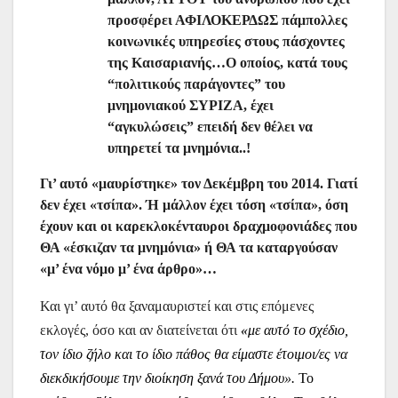
προσφέρει ΑΦΙΛΟΚΕΡΔΩΣ πάμπολλες
κοινωνικές υπηρεσίες στους πάσχοντες
της Καισαριανής…Ο οποίος, κατά τους
“πολιτικούς παράγοντες” του
μνημονιακού ΣΥΡΙΖΑ, έχει
“αγκυλώσεις” επειδή δεν θέλει να
υπηρετεί τα μνημόνια..!
Γι’ αυτό «μαυρίστηκε» τον Δεκέμβρη του 2014. Γιατί
δεν έχει «τσίπα». Ή μάλλον έχει τόση «τσίπα», όση
έχουν και οι καρεκλοκένταυροι δραχμοφονιάδες που
ΘΑ «έσκιζαν τα μνημόνια» ή ΘΑ τα καταργούσαν
«μ’ ένα νόμο μ’ ένα άρθρο»…
Και γι’ αυτό θα ξαναμαυριστεί και στις επόμενες
εκλογές, όσο και αν διατείνεται ότι
«
με αυτό το σχέδιο,
τον ίδιο ζήλο και το ίδιο πάθος θα είμαστε έτοιμοι/ες να
διεκδικήσουμε την διοίκηση ξανά του Δήμου».
Το