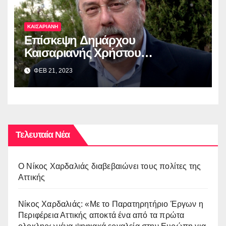
ΚΑΙΣΑΡΙΑΝΗ
Επίσκεψη Δημάρχου
Καισαριανής Χρήστου
Βοσκόπουλου στην έκθεση
ΦΕΒ 21, 2023
“ΜΙΚΡΑ ΑΣΙΑ: Λάμψη –
Καταστροφή – Ξεριζωμός –
Δημιουργία”
Τελευταία Νέα
O Νίκος Χαρδαλιάς διαβεβαιώνει τους πολίτες της
Αττικής
Νίκος Χαρδαλιάς: «Με το Παρατηρητήριο Έργων η
Περιφέρεια Αττικής αποκτά ένα από τα πρώτα