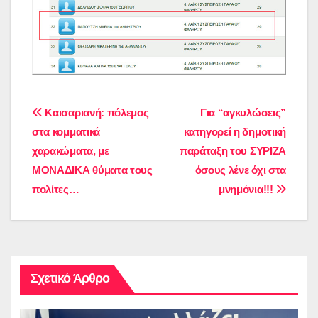
Πλοήγηση
Καισαριανή: πόλεμος
Για “αγκυλώσεις”
στα κομματικά
κατηγορεί η δημοτική
άρθρων
χαρακώματα, με
παράταξη του ΣΥΡΙΖΑ
ΜΟΝΑΔΙΚΑ θύματα τους
όσους λένε όχι στα
πολίτες…
μνημόνια!!!
Σχετικό Άρθρο