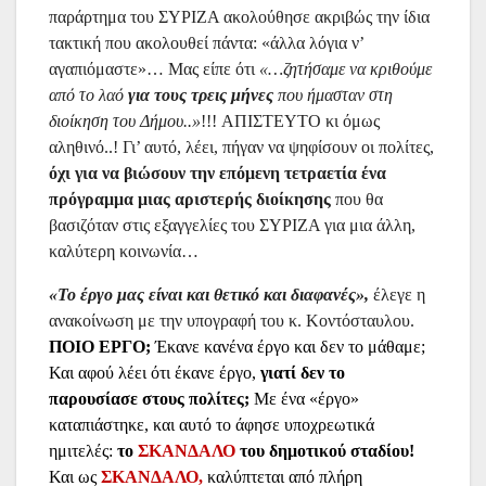
παράρτημα του ΣΥΡΙΖΑ ακολούθησε ακριβώς την ίδια
τακτική που ακολουθεί πάντα: «άλλα λόγια ν’
αγαπιόμαστε»… Μας είπε ότι
«…ζητήσαμε να κριθούμε
από το λαό
για τους τρεις μήνες
που ήμασταν στη
διοίκηση του Δήμου..»
!!!
ΑΠΙΣΤΕΥΤΟ κι όμως
αληθινό..! Γι’ αυτό, λέει, πήγαν να ψηφίσουν οι πολίτες,
όχι για να βιώσουν την επόμενη τετραετία
ένα
πρόγραμμα μιας αριστερής διοίκησης
που θα
βασιζόταν στις εξαγγελίες του ΣΥΡΙΖΑ για μια άλλη,
καλύτερη κοινωνία…
«Το έργο μας είναι και θετικό και διαφανές»,
έλεγε η
ανακοίνωση με την υπογραφή του κ. Κοντόσταυλου.
ΠΟΙΟ ΕΡΓΟ;
Έκανε κανένα έργο και δεν το μάθαμε;
Και αφού λέει ότι έκανε έργο,
γιατί δεν το
παρουσίασε στους πολίτες;
Με ένα «έργο»
καταπιάστηκε, και αυτό το άφησε υποχρεωτικά
ημιτελές:
το
ΣΚΑΝΔΑΛΟ
του δημοτικού σταδίου!
Και ως
ΣΚΑΝΔΑΛΟ,
καλύπτεται από πλήρη