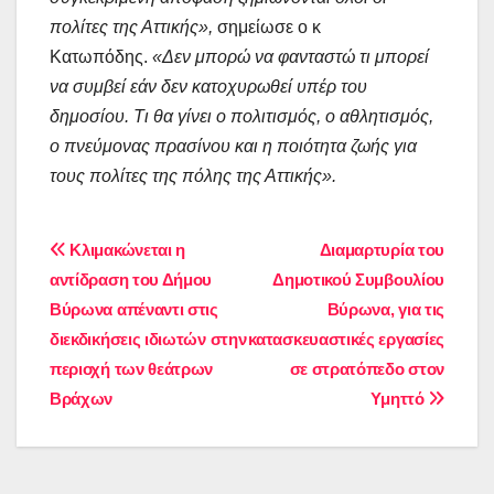
πολίτες της Αττικής»,
σημείωσε ο κ
Κατωπόδης.
«Δεν μπορώ να φανταστώ τι μπορεί
να συμβεί εάν δεν κατοχυρωθεί υπέρ του
δημοσίου. Τι θα γίνει ο πολιτισμός, ο αθλητισμός,
ο πνεύμονας πρασίνου και η ποιότητα ζωής για
τους πολίτες της πόλης της Αττικής».
Πλοήγηση
Κλιμακώνεται η
Διαμαρτυρία του
αντίδραση του Δήμου
Δημοτικού Συμβουλίου
άρθρων
Βύρωνα απέναντι στις
Βύρωνα, για τις
διεκδικήσεις ιδιωτών στην
κατασκευαστικές εργασίες
περιοχή των θεάτρων
σε στρατόπεδο στον
Βράχων
Υμηττό