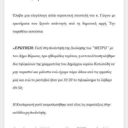
Έλαβα μια ολιγόλογη αλλά περιεκτική επιστολή του κ. Γώγου με
ερωτήματα που ζητούν απάντηση από τη δημοτική αρχή. Την
παραθέτω αυτούσια:
«ΕΡΩΤΗΣΗ:
Γιατί στη συνάντηση της Διοίκησης του ”ΜΕΤΡΟ΄΄ με
τον Δήμο Βύρωνα, προ εβδομάδος περίπου, η αντιπολίτευση κλήθηκε
δια τηλεφώνων της γραμματείας του Δημάρχου κυρίου Κατωπόδη να
μην παραστεί και μάλιστα ενώ είχαμε πάρει άδεια από τις εργασίες
μας και ενώ το ραντεβού ήταν για 10:30 το τηλεφώνημα το λάβαμε
09:50;
Η Καισαριανή γιατί εκπροσωπήθηκε από όλες τις παρατάξεις στην
αντίστοιχη συνάντηση;