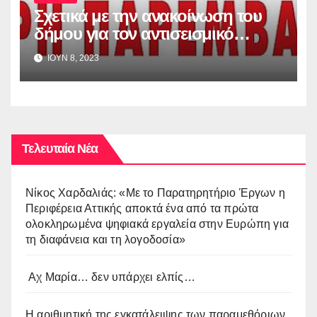
Σχετικά με την ανακοίνωση του
δήμου για τον αντισεισμικό
έλεγχο των σχολικών κτιρίων
ΙΟΥΝ 8, 2023
Τελευταία Νέα
Νίκος Χαρδαλιάς: «Με το Παρατηρητήριο Έργων η
Περιφέρεια Αττικής αποκτά ένα από τα πρώτα
ολοκληρωμένα ψηφιακά εργαλεία στην Ευρώπη για
τη διαφάνεια και τη λογοδοσία»
Αχ Μαρία… δεν υπάρχει ελπίς…
Η αριθμητική της εγκατάλειψης των παραμεθόριων