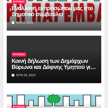
ΒΥΡΩΝΑΣ
Εναλλαγή εκπροσώπου μας στο
δημοτικό συμβούλιο
ΙΟΥΛ 3, 2026
ΒΥΡΩΝΑΣ
Κοινή δήλωση των Δημάρχων
Βύρωνα και Δάφνης Υμηττού για
την απόφαση του Αρείου Πάγου,
ΙΟΥΝ 26, 2023
σχετικά με το Λόφο Κοπανά
ΒΥΡΩΝΑΣ