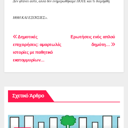
Δεν φτάνει αυτό, αλλά δεν ενημερωθήκαμε ΠΟΤΕ και τι διεμήφθη.
ΗΘΗ ΚΑΙ ΕΞΟΥΣΙΕΣ».
Πλοήγηση
Δημοτικές
Ερωτήσεις ενός απλού
επιχειρήσεις: αμαρτωλές
δημότη…
άρθρων
ιστορίες με παθητικό
εκατομμυρίων…
Σχετικό Άρθρο