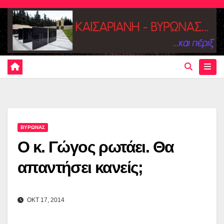
Skip
to
content
ΒΥΡΩΝΑΣ
Ο κ. Γώγος ρωτάει. Θα
απαντήσει κανείς;
ΟΚΤ 17, 2014