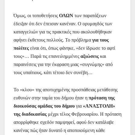
Όμως, οι τοποθετήσεις
ΟΛΩΝ
των παρατάξεων
έδειξαν ότι δεν έπεισαν κανέναν. Ο ορυμαγδός των
καταγγελιών για τις πρακτικές που ακολουθήθηκαν
αφήνει έκθετους πολλούς. Το πρόβλημα
για τους
πολίτες
είναι ότι, όπως φάνηκε, «δεν ίδρωσε το αφτί
τους»… Παρά τις επανειλημμένες
αξιώσεις
και
παραινέσεις για την έκφραση μιας «συγνώμης» από
τους υπαίτιους, κάτι τέτοιο δεν συνέβη…
Το «κλου» της αποτυχημένης προσπάθειας μετάθεσης
ευθυνών στην ταμία του δήμου ήταν η
πρόταση της
διοικούσας ομάδας του δήμου
για
«ΑΝΑΣΤΟΛΗ»
της διαδικασίας
μέχρι τέλος Φεβρουαρίου. Η πρόταση
απορρίφθηκε σχεδόν παμψηφεί, αφού δεν κατάλαβε
κανένας πώς ήταν δυνατό η αποποιούμενη κάθε