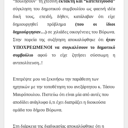
“πουλήσουν” τη χτεσινή
έκτακτη και “κατεπείγουσα”
σύγκληση του δημοτικού συμβουλίου ως φαεινή ιδέα
δική τους, επειδή, δήθεν, κατάλαβαν ότι είχε
δημιουργηθεί πρόβλημα
(που οι ίδιοι
δημιούργησαν…)
σε χιλιάδες οικογένειες του Βύρωνα.
Στην πορεία της συζήτηση αποκαλύφθηκε ότι
ήταν
ΥΠΟΧΡΕΩΜΕΝΟΙ να συγκαλέσουν το δημοτικό
συμβούλιο
αφού το είχε ζητήσει σύσσωμη η
αντιπολίτευση..!
Επιτρέψτε μου να ξεκινήσω την παράθεση των
ηχητικών με την τοποθέτηση του ανεξάρτητου κ. Τάσου
Μαυρόπουλου. Πιστεύω ότι είναι μία από αυτές που
αποδίδει ανάγλυφα ό,τι έχει διαπράξει η διοικούσα
ομάδα του δήμου Βύρωνα.
Στη διάρκεια της διαδικασίας αποκαλύφθηκε ότι η