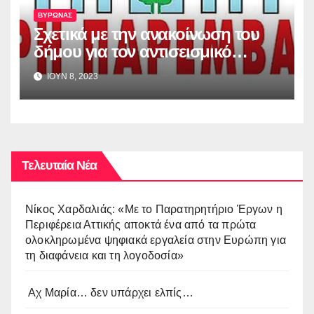
ΒΥΡΩΝΑΣ
Σχετικά με την ανακοίνωση του
δήμου για τον αντισεισμικό
έλεγχο των σχολικών κτιρίων
ΙΟΥΝ 8, 2023
Τελευταία Νέα
Νίκος Χαρδαλιάς: «Με το Παρατηρητήριο Έργων η
Περιφέρεια Αττικής αποκτά ένα από τα πρώτα
ολοκληρωμένα ψηφιακά εργαλεία στην Ευρώπη για
τη διαφάνεια και τη λογοδοσία»
Αχ Μαρία… δεν υπάρχει ελπίς…