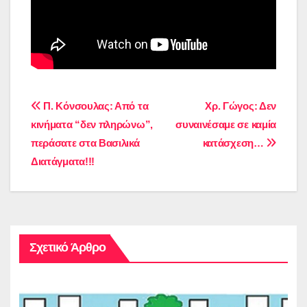
Πλοήγηση
Π. Κόνσουλας: Από τα
Χρ. Γώγος: Δεν
κινήματα “δεν πληρώνω”,
συναινέσαμε σε καμία
άρθρων
περάσατε στα Βασιλικά
κατάσχεση…
Διατάγματα!!!
Σχετικό Άρθρο