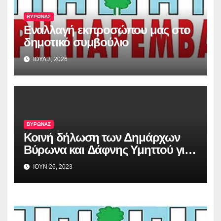
ΒΥΡΩΝΑΣ
Εναλλαγή εκπροσώπου μας στο
δημοτικό συμβούλιο
ΙΟΥΛ 3, 2026
ΒΥΡΩΝΑΣ
Κοινή δήλωση των Δημάρχων
Βύρωνα και Δάφνης Υμηττού για
την απόφαση του Αρείου Πάγου,
ΙΟΥΝ 26, 2023
σχετικά με το Λόφο Κοπανά