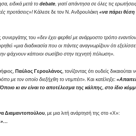
σα, ειδικά μετά το
debate
, γιατί απάντησα σε όλες τις ερωτήσε
κές προτάσεις»!
Κάλεσε δε τον Ν. Ανδρουλάκη
«να πάρει θέση
ας συνεργάτης του
«δεν έχει φερθεί με ανάρμοστο τρόπο εναντίο
υρηθεί
«μια διαδικασία που οι πάντες αναγνωρίζουν ότι εξελίσσε
μην ψάχνουν κάποιοι σωσίβιο στην τεχνητή πόλωση».
ψήφιος,
Παύλος Γερουλάνος
, τονίζοντας ότι ουδείς δικαιούται 
ρόπο με τον οποίο διεξήχθη το ντιμπέιτ».
Και κατέληξε:
«Απαιτεί
ποιο κι αν είναι το αποτέλεσμα της κάλπης, στο ίδιο κόμμ
να Διαμαντοπούλου
, με μια λιτή ανάρτησή της στο «Χ»:
Α»…