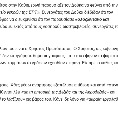
τσο στην Καθημερινή παρουσίαζε τον Δούκα να φεύγει από την
είο νεκρών της ΕΡΤ».
Συνεργάτες του Δούκα διέδιδαν ότι τον
ος να διευκρινίσει ότι τον παρουσίασε
«ολοζώντανο και
ο είδαμε, εκτός από τους νοσηρούς διαστρεβλωτές, συνεργάτες τ
ύλων του είναι ο Χρήστος Πρωτόπαπας. Ο Χρήστος, ως κυβερνη
οτέ δεν κατηγόρησε δημοσιογράφους -που του έψηναν το ψάρι στ
ν κομμάτων (ο γράφων έχει ιδίαν πείραν). Είπαμε, ο καθείς κα
ους. Χθες μέσω ανάρτησης εξαπέλυσε επίθεση και κατά «στε
τίθενται λέει
«με τη ρητορική της Δεξιάς και της Ακροδεξιάς»
και
ί το Μαξίμου»
εις βάρος του. Κάνει δε λόγο για
«ακραία εργολαβ