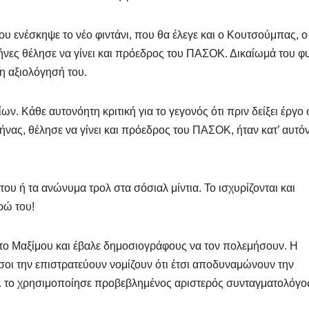
υ ενέσκηψε το νέο φιντάνι, που θα έλεγε και ο Κουτσούμπας, ο
μήνες θέλησε να γίνει και πρόεδρος του ΠΑΣΟΚ. Δικαίωμά του φ
η αξιολόγησή του.
ων. Κάθε αυτονόητη κριτική για το γεγονός ότι πριν δείξει έργο
ήνας, θέλησε να γίνει και πρόεδρος του ΠΑΣΟΚ, ήταν κατ’ αυτό
του ή τα ανώνυμα τρολ στα σόσιαλ μίντια. Το ισχυρίζονται και
ρώ του!
ι το Μαξίμου και έβαλε δημοσιογράφους να τον πολεμήσουν. Η
όσοι την επιστρατεύουν νομίζουν ότι έτσι αποδυναμώνουν την
.χ. το χρησιμοποίησε προβεβλημένος αριστερός συνταγματολόγος