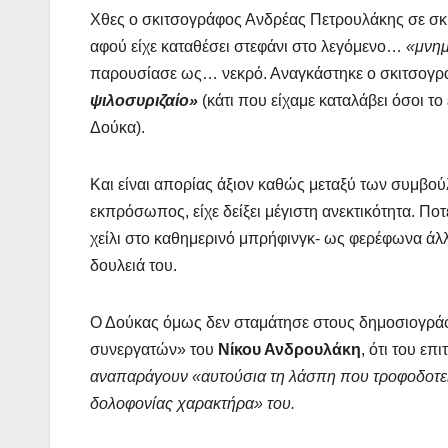
Χθες ο σκιτσογράφος Ανδρέας Πετρουλάκης σε σκί
αφού είχε καταθέσει στεφάνι στο λεγόμενο…
«μνημ
παρουσίασε ως… νεκρό. Αναγκάστηκε ο σκιτσογράφ
ψιλοσυριζαίο»
(κάτι που είχαμε καταλάβει όσοι τ
Δούκα).
Και είναι απορίας άξιον καθώς μεταξύ των συμβο
εκπρόσωπος, είχε δείξει μέγιστη ανεκτικότητα. Π
χείλι στο καθημερινό μπρήφινγκ- ως φερέφωνα άλλω
δουλειά του.
Ο Δούκας όμως δεν σταμάτησε στους δημοσιογράφ
συνεργατών» του
Νίκου Ανδρουλάκη
, ότι του επι
αναπαράγουν «αυτούσια τη λάσπη που τροφοδοτε
δολοφονίας χαρακτήρα» του.