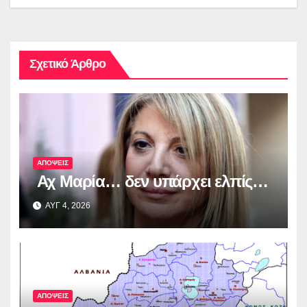
Σχετικό Άρθρο
ΑΠΟΨΕΙΣ
Αχ Μαρία… δεν υπάρχει ελπίς…
ΑΥΓ 4, 2026
ΑΠΟΨΕΙΣ