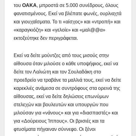
του
ΟΑΚΑ
, μπροστά σε 5.000 συνέδρους, όλους
φανατισμένους. Εκεί να βλέπατε φωνές, ουρλιαχτά
και γιουχαΐσματα. Το τι «αίσχος» και «ντροπή» και
«καραγκιόζη» και «γελοίε» και «μαλ@@α»
εκτοξεύτηκε δεν περιγράφεται.
Εκεί να δείτε μούντζες από τους μισούς στην
αίθουσα όταν μιλούσε ο κάθε υποψήφιος, εκεί να
δείτε τον Λαλιώτη και τον Σουλαδάκη στο
προεδρείο να τραβάνε τα μαλλιά τους, εκεί να δείτε
καρεκλιές ανάμεσα σε συντρόφους στα ορεινά της
αίθουσας, εκεί να δείτε δηλώσεις επωνύμων
στελεχών και βουλευτών και υπουργών που
μιλούσαν για «νάνους» και για «διασπαστές» και
για «Δούρειους Ίππους». Οι βρισιές και τα
φτυσίματα πήγαιναν σύννεφο. Οι ξένοι