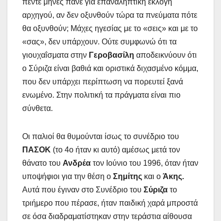
πέντε μήνες πάνε για επαναληπτική εκλογή
αρχηγού, αν δεν οξυνθούν τώρα τα πνεύματα πότε
θα οξυνθούν; Μάχες ηγεσίας με το «σεις» και με το
«σας», δεν υπάρχουν. Ούτε συμφωνώ ότι τα
γιουχαΐσματα στην
Γεροβασίλη
αποδεικνύουν ότι
ο Σύριζα είναι βαθιά και οριστικά διχασμένο κόμμα,
που δεν υπάρχει περίπτωση να πορευτεί ξανά
ενωμένο. Στην πολιτική τα πράγματα είναι πιο
σύνθετα.
Οι παλιοί θα θυμούνται ίσως το συνέδριο του
ΠΑΣΟΚ
(το 4ο ήταν κι αυτό) αμέσως μετά τον
θάνατο του
Ανδρέα
τον Ιούνιο του 1996, όταν ήταν
υποψήφιοι για την θέση ο
Σημίτης
και ο
Άκης.
Αυτά που έγιναν στο Συνέδριο του
Σύριζα
το
τριήμερο που πέρασε, ήταν παιδική χαρά μπροστά
σε όσα διαδραματίστηκαν στην τεράστια αίθουσα