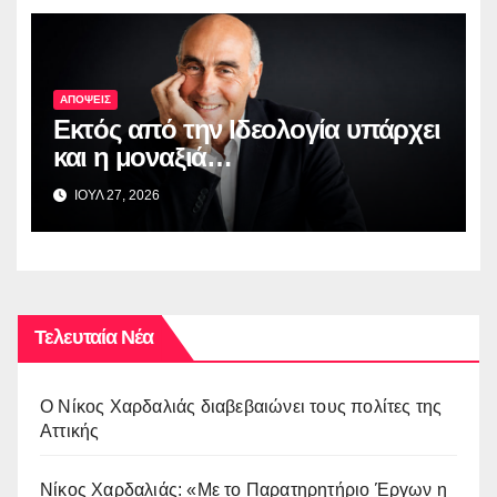
ΑΠΟΨΕΙΣ
Εκτός από την Ιδεολογία υπάρχει
και η μοναξιά…
ΙΟΥΛ 27, 2026
Τελευταία Νέα
O Νίκος Χαρδαλιάς διαβεβαιώνει τους πολίτες της
Αττικής
Νίκος Χαρδαλιάς: «Με το Παρατηρητήριο Έργων η