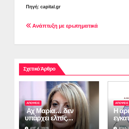
Πηγή: capital.gr
Πλοήγηση
Ανάπτυξη με ερωτηματικά
άρθρων
Σχετικό Άρθρο
ΑΠΟΨΕΙΣ
ΑΠΟΨΕΙΣ
Αχ Μαρία… δεν
Η αρ
υπάρχει ελπίς…
εγκα
παρα
ΑΥΓ 4, 2026
ΙΟΥΛ 2