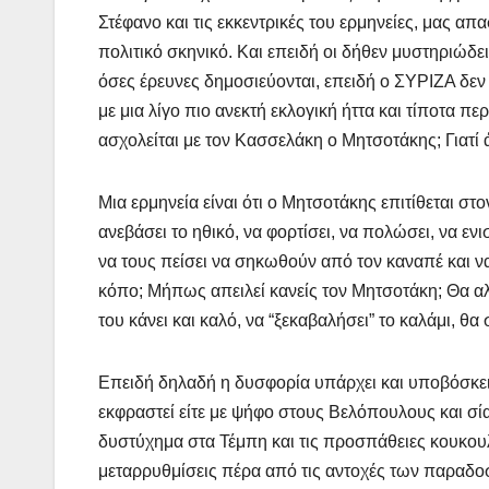
Στέφανο και τις εκκεντρικές του ερμηνείες, μας απ
πολιτικό σκηνικό. Και επειδή οι δήθεν μυστηριώδε
όσες έρευνες δημοσιεύονται, επειδή ο ΣΥΡΙΖΑ δεν δ
με μια λίγο πιο ανεκτή εκλογική ήττα και τίποτα πε
ασχολείται με τον Κασσελάκη ο Μητσοτάκης; Γιατί 
Μια ερμηνεία είναι ότι ο Μητσοτάκης επιτίθεται στ
ανεβάσει το ηθικό, να φορτίσει, να πολώσει, να ε
να τους πείσει να σηκωθούν από τον καναπέ και ν
κόπο; Μήπως απειλεί κανείς τον Μητσοτάκη; Θα αλ
του κάνει και καλό, να “ξεκαβαλήσει” το καλάμι, θα
Επειδή δηλαδή η δυσφορία υπάρχει και υποβόσκει
εκφραστεί είτε με ψήφο στους Βελόπουλους και σία 
δυστύχημα στα Τέμπη και τις προσπάθειες κουκουλ
μεταρρυθμίσεις πέρα από τις αντοχές των παραδο