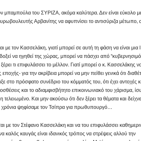
ον μπαμπούλα του ΣΥΡΙΖΑ, ακόμα καλύτερα. Δεν είναι εύκολο μ
υρωβουλευτής Αρβανίτης να αφυπνίσει το αντισύριζα μέτωπο, 
ι με τον Κασσελάκη, γιατί μπορεί σε αυτή τη φάση να είναι μια l
δοξεί να ηγηθεί της χώρας, μπορεί να πάσχει από “κυβερνησιμό
 ξέρει τι επιφυλάσσει το μέλλον. Γιατί μπορεί ο κ. Κασσελάκης ν
 εποχής- για την ακρίβεια μπορεί να μην πείθει γενικά ότι διαθέτ
ε στο πρόσφατο συνέδριο του κόμματός του, ότι έχει αντοχές κ
προσθέσεις και το αδιαμφισβήτητο επικοινωνιακό του χάρισμα, ί
η τελειωμένο. Και μην ακούσω ότι δεν ξέρει τα θέματα και δείχνε
ικά χρόνια ψηφίσαμε τον Τσίπρα για πρωθυπουργό…
αι με τον Στέφανο Κασσελάκη και να του επιφυλάσσει καθημερι
να καλός καυγάς είναι ιδανικός τρόπος να στρέψεις αλλού την