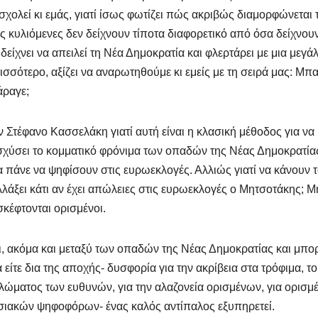
ασχολεί κι εμάς, γιατί ίσως φωτίζει πώς ακριβώς διαμορφώνεται 
ις κυλιόμενες δεν δείχνουν τίποτα διαφορετικό από όσα δείχνουν
είχνει να απειλεί τη Νέα Δημοκρατία και φλερτάρει με μια μεγά
ρισσότερο, αξίζει να αναρωτηθούμε κι εμείς με τη σειρά μας: Μπα
άραγε;
ον Στέφανο Κασσελάκη γιατί αυτή είναι η κλασική μέθοδος για να
νισχύσει το κομματικό φρόνιμα των οπαδών της Νέας Δημοκρατία
α πάνε να ψηφίσουν στις ευρωεκλογές. Αλλιώς γιατί να κάνουν 
λάξει κάτι αν έχει απώλειες στις ευρωεκλογές ο Μητσοτάκης; 
 σκέφτονται ορισμένοι.
, ακόμα και μεταξύ των οπαδών της Νέας Δημοκρατίας και μπορ
είτε δια της αποχής- δυσφορία για την ακρίβεια στα τρόφιμα, το
ώματος των ευθυνών, για την αλαζονεία ορισμένων, για ορισμ
σιακών ψηφοφόρων- ένας καλός αντίπαλος εξυπηρετεί.