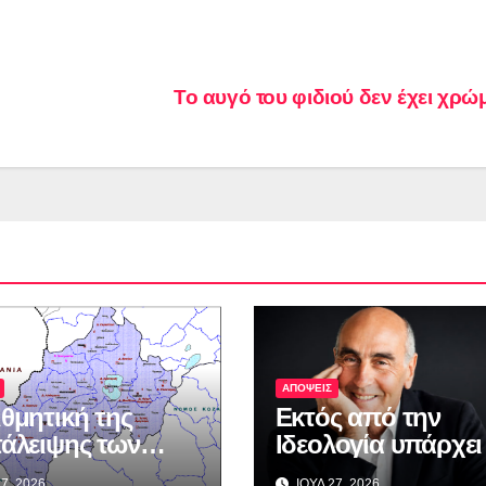
Το αυγό του φιδιού δεν έχει χρ
ΑΠΟΨΕΙΣ
ιθμητική της
Εκτός από την
τάλειψης των
Ιδεολογία υπάρχει
μεθόριων
η μοναξιά…
7, 2026
ΙΟΥΛ 27, 2026