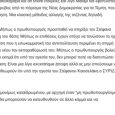
κοκάραβα και off shore εταιρείες και λίγο Μαϊάμι και εφοπλιστέ
θόρυβος από το πόρισμα της Νέας Δημοκρατίας για τα Τέμπη, πο
ηση. Μια κλασική μέθοδος αλλαγής της ατζέντας δηλαδή.
 Μήπως ο πρωθυπουργός προσπαθεί να στηρίξει τον Στέφανο
ική του θέση; Μήπως οι επιθέσεις έχουν στόχο να τονώσουν το ηγ
ση που η εσωκομματική του αντιπολίτευση περιμένει τη στιγμή
ει εκ νέου την εκπαραθύρωσή του; Μήπως ο πρωθυπουργός βολεύ
εκτιμά ότι υπό την ηγεσία του, δεν μπορεί ποτέ να διατυπώσει 
αση; Είναι μια λίγο excentrique άποψη αλλά ας μην σπεύσουμε 
ου θεωρούν ότι υπό την ηγεσία του Στέφανου Κασσελάκη ο ΣΥΡΙΖ
ς μονίμως καταϊδρωμένου, με αρχηγό έναν “μη πρωθυπουργίσιμο
θα μπορούσαν να κατευθυνθούν σε άλλο κόμμα και να