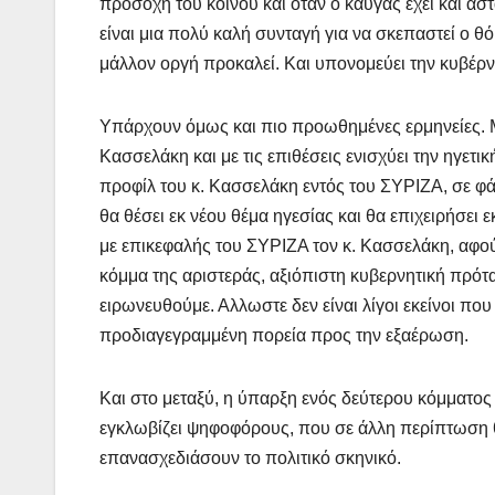
προσοχή του κοινού και όταν ο καυγάς έχει και αστα
είναι μια πολύ καλή συνταγή για να σκεπαστεί ο 
μάλλον οργή προκαλεί. Και υπονομεύει την κυβέρν
Υπάρχουν όμως και πιο προωθημένες ερμηνείες.
Κασσελάκη και με τις επιθέσεις ενισχύει την ηγετ
προφίλ του κ. Κασσελάκη εντός του ΣΥΡΙΖΑ, σε φά
θα θέσει εκ νέου θέμα ηγεσίας και θα επιχειρήσ
με επικεφαλής του ΣΥΡΙΖΑ τον κ. Κασσελάκη, αφού 
κόμμα της αριστεράς, αξιόπιστη κυβερνητική πρότ
ειρωνευθούμε. Αλλωστε δεν είναι λίγοι εκείνοι π
προδιαγεγραμμένη πορεία προς την εξαέρωση.
Και στο μεταξύ, η ύπαρξη ενός δεύτερου κόμματο
εγκλωβίζει ψηφοφόρους, που σε άλλη περίπτωση 
επανασχεδιάσουν το πολιτικό σκηνικό.