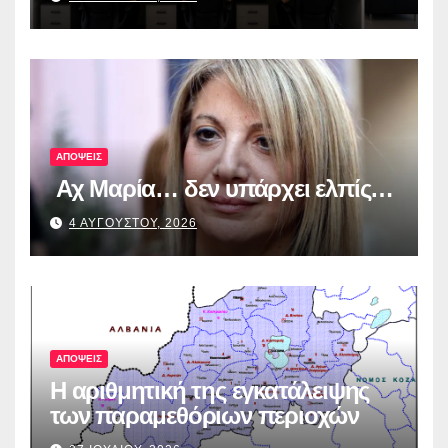
από τα πρώτα ολοκληρωμένα
ψηφιακά εργαλεία στην Ευρώπη
για τη διαφάνεια και τη
λογοδοσία»
ΑΠΟΨΕΙΣ
Αχ Μαρία… δεν υπάρχει ελπίς…
4 ΑΥΓΟΥΣΤΟΥ, 2026
ΑΠΟΨΕΙΣ
Η αριθμητική της εγκατάλειψης
των παραμεθόριων περιοχών