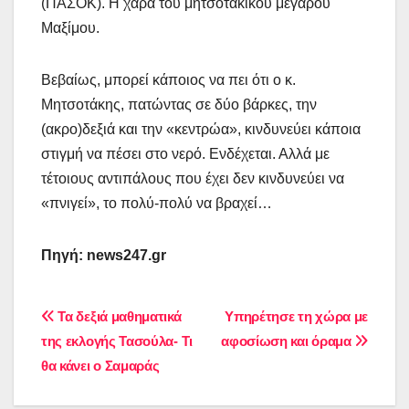
(ΠΑΣΟΚ). Η χαρά του μητσοτακικού μεγάρου
Μαξίμου.
Βεβαίως, μπορεί κάποιος να πει ότι ο κ.
Μητσοτάκης, πατώντας σε δύο βάρκες, την
(ακρο)δεξιά και την «κεντρώα», κινδυνεύει κάποια
στιγμή να πέσει στο νερό. Ενδέχεται. Αλλά με
τέτοιους αντιπάλους που έχει δεν κινδυνεύει να
«πνιγεί», το πολύ-πολύ να βραχεί…
Πηγή: news247.gr
Πλοήγηση
Τα δεξιά μαθηματικά
Υπηρέτησε τη χώρα με
της εκλογής Τασούλα- Τι
αφοσίωση και όραμα
άρθρων
θα κάνει ο Σαμαράς