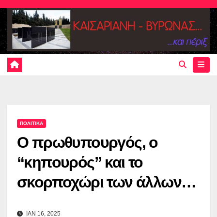
Skip
to
content
ΠΟΛΙΤΙΚΑ
O πρωθυπουργός, ο
“κηπουρός” και το
σκορποχώρι των άλλων…
ΙΑΝ 16, 2025