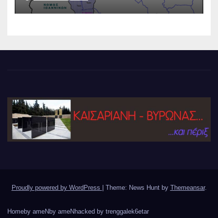
Proudly powered by WordPress
|
Theme: News Hunt by
Themeansar
.
Home
by ameN
by ameN
hacked by trenggalek6etar