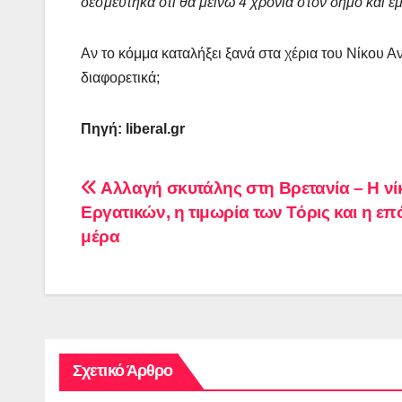
δεσμεύτηκα ότι θα μείνω 4 χρόνια στον δήμο και έ
Αν το κόμμα καταλήξει ξανά στα χέρια του Νίκου Α
διαφορετικά;
Πηγή: liberal.gr
Πλοήγηση
Αλλαγή σκυτάλης στη Βρετανία – Η νί
Εργατικών, η τιμωρία των Τόρις και η ε
άρθρων
μέρα
Σχετικό Άρθρο