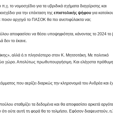
χ. το νομοσχέδιο για τα υβριδικά σχήματα διαχείρισης και
οσχέδιο για την επέκταση της
επιστολικής ψήφου
για κατοίκο
με ποιον αρχηγό το ΠΑΣΟΚ θα πει ανεπιφύλακτα ναι;
ούλου αποφασίσει να θέσει υποψηφιότητα, κάνοντας το 2024 το 
λά δεν το έκανε.
κης», αλλά ό.τι πλησιέστερο στον Κ. Μητσοτάκη. Με πολιτικό
τρώο χώρο. Απολύτως πρωθυπουργήσιμη. Και ελάχιστα πρόθυμη
 κόμματος που αερίζει διαρκώς την κληρονομιά του Ανδρέα και έχ
ούλου σταθμίζει τα δεδομένα και θα αποφασίσει αρκετά αργότε
 ότι ούτε αυτή τη φορά θα το τολμήσει. Εφόσον διαψευστούν, η