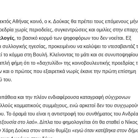
 εκτός Αθήνας κοινό, ο κ. Δούκας θα πρέπει τους επόμενους μήν
οεδρία χωρίς περιοδείες, συγκεντρώσεις και ομιλίες στην επαρχ
κλογές
, το βασικό κορμό των ψηφοφόρων του δεν νοείται. Εξ
 συλλογικής ηγεσίας, προκειμένου να καλύψει το ντεσαβαντάζ 
ί το κόμμα στη Βουλή. Κλείνοντας το μάτι και σε συνυποψηφίου
απλή φήμη ότι το «δαχτυλίδι» της κοινοβουλευτικής προεδρίας τ
και ο πρώτος που εξαιρετικά νωρίς έκανε την πρώτη επίσημη
ύ του.
ιοπάθεια και την πλέον ενδιαφέρουσα καταγραφή σύγχρονων
λλούς κομματικούς συμμάχους, ενώ αρκετοί δεν του συγχωρούν
ου. Το όραμά του είναι η αντιστροφή του συνθήματος του Ανδρέ
εξουσία στο λαό»
. Δίπλα του φημολογείται ότι θα σταθεί ο Νίκος
ν Χάρη Δούκα στον οποίο θυμίζει
«εγώ όταν κατέβηκα στον δήμ