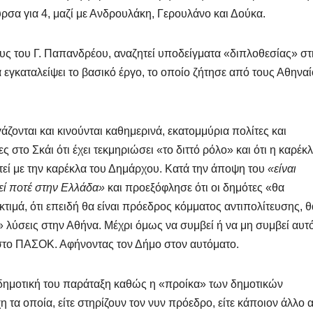
ρσα για 4, μαζί με Ανδρουλάκη, Γερουλάνο και Δούκα.
υς του Γ. Παπανδρέου, αναζητεί υποδείγματα «διπλοθεσίας» στ
α εγκαταλείψει το βασικό έργο, το οποίο ζήτησε από τους Αθηνα
άζονται και κινούνται καθημερινά, εκατομμύρια πολίτες και
στο Σκάι ότι έχει τεκμηριώσει «το διττό ρόλο» και ότι η καρέκ
εί με την καρέκλα του Δημάρχου. Κατά την άποψη του
«είναι
εί ποτέ στην Ελλάδα»
και προεξόφλησε ότι οι δημότες «θα
κτιμά, ότι επειδή θα είναι πρόεδρος κόμματος αντιπολίτευσης, θ
ι» λύσεις στην Αθήνα. Μέχρι όμως να συμβεί ή να μη συμβεί αυτό
 στο ΠΑΣΟΚ. Αφήνοντας τον Δήμο στον αυτόματο.
η δημοτική του παράταξη καθώς η «προίκα» των δημοτικών
 τα οποία, είτε στηρίζουν τον νυν πρόεδρο, είτε κάποιον άλλο 