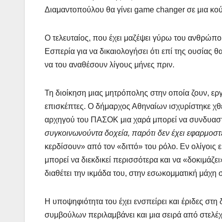
Διαμαντοπούλου θα γίνει game changer σε μια κού
Ο τελευταίος, που έχει μαζέψει γύρω του ανθρώπο
Εσπερία για να δικαιολογήσει ότι επί της ουσίας θ
να του αναθέσουν λίγους μήνες πριν.
Τη διοίκηση μιας μητρόπολης στην οποία ζουν, εργ
επισκέπτες. Ο δήμαρχος Αθηναίων ισχυρίστηκε χθες 
αρχηγού του ΠΑΣΟΚ μια χαρά μπορεί να συνδυαστ
συγκοινωνούντα δοχεία, παρότι δεν έχει εφαρμοστ
κερδίσουν» από τον «διττό» του ρόλο. Εν ολίγοις ε
μπορεί να διεκδικεί περισσότερα και να «δοκιμάζε
διαθέτει την ικμάδα του, στην εσωκομματική μάχη
Η υποψηφιότητα του έχει ενσπείρει και έριδες στ
συμβούλων περιλαμβάνει και μια σειρά από στελέχη