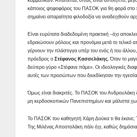
κομματικών. Απαιτείται, όπως είναι αντιληπτό, με
κάποιος ψηφοφόρος του ΠΑΣΟΚ για 9η φορά στο π
σημαίνει απαραίτητα φιλοδοξία να αναδειχθούν αρ
Είναι ευρύτατα διαδεδομένη πρακτική –όχι αποκλε
εδραιώσουν ρόλους και προνόμια μετά το τελικό
γέρνουν την πλάστιγγα υπέρ του ενός ή του άλλου,
πρόεδρος ο
Στέφανος Κασσελάκης
. Όταν το μα
δεύτερο γύρο «Στέφανε πάμε». Οι ιδεολογικές δι
αυτές των προσώπων που διεκδίκησαν την ηγεσία
Όμως είναι διακριτές. Το ΠΑΣΟΚ του Ανδρουλάκη δ
μη κερδοσκοπικών Πανεπιστημίων και μάλιστα χωρ
Το ΠΑΣΟΚ του καθηγητή Χάρη Δούκα τι θα έκανε;
Της Μιλένας Αποστολάκη πάλι όχι, καθώς δημόσια