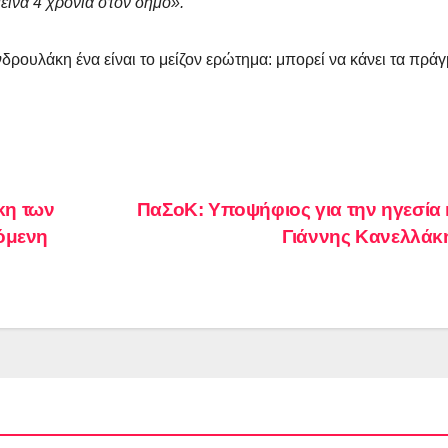
μεινα 4 χρόνια στον δήμο».
νδρουλάκη ένα είναι το μείζον ερώτημα: μπορεί να κάνει τα πρά
κη των
ΠαΣοΚ: Υποψήφιος για την ηγεσία 
πόμενη
Γιάννης Κανελλά