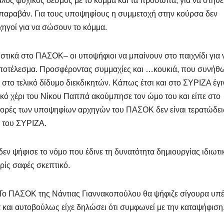
γάλος ψυχικός δεσμός με το κόμμα και τα πρόσωπα, για να στηθε
αραβάν. Για τους υποψηφίους η συμμετοχή στην κούρσα δεν
χηγοί για να σώσουν το κόμμα.
ιστικά στο ΠΑΣΟΚ– οι υποψήφιοι να μπαίνουν στο παιχνίδι για 
 αποτέλεσμα. Προσφέροντας συμμαχίες και …κουκιά, που συνήθ
 στο τελικό δίδυμο διεκδικητών. Κάπως έτσι και στο ΣΥΡΙΖΑ έγι
γικό χέρι του Νίκου Παππά ακούμπησε τον ώμο του και είπε στο
αφορές των υποψηφίων αρχηγών του ΠΑΣΟΚ δεν είναι τερατώδει
 του ΣΥΡΙΖΑ.
εν ψήφισε το νόμο που έδινε τη δυνατότητα δημιουργίας ιδιωτ
ίς σαφές σκεπτικό.
 Το ΠΑΣΟΚ της Νάντιας Γιαννακοπούλου θα ψήφιζε σίγουρα υπέ
 και αυτοβούλως είχε δηλώσει ότι συμφωνεί με την καταψήφιση