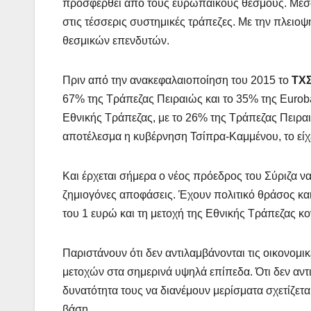
προσφερθεί από τους ευρωπαϊκούς θεσμούς. Μέσω
στις τέσσερις συστημικές τράπεζες. Με την πλειο
θεσμικών επενδυτών.
Πριν από την ανακεφαλαιοποίηση του 2015 το
ΤΧ
67% της Τράπεζας Πειραιώς και το 35% της Euroba
Εθνικής Τράπεζας, με το 26% της Τράπεζας Πειραι
αποτέλεσμα η κυβέρνηση Τσίπρα-Καμμένου, το είχε
Και έρχεται σήμερα ο νέος πρόεδρος του Σύριζα να
ζημιογόνες αποφάσεις. Έχουν πολιτικό θράσος και
του 1 ευρώ και τη μετοχή της Εθνικής Τράπεζας κο
Παριστάνουν ότι δεν αντιλαμβάνονται τις οικονομικ
μετοχών στα σημερινά υψηλά επίπεδα. Ότι δεν αντι
δυνατότητα τους να διανέμουν μερίσματα σχετίζετ
βάση.