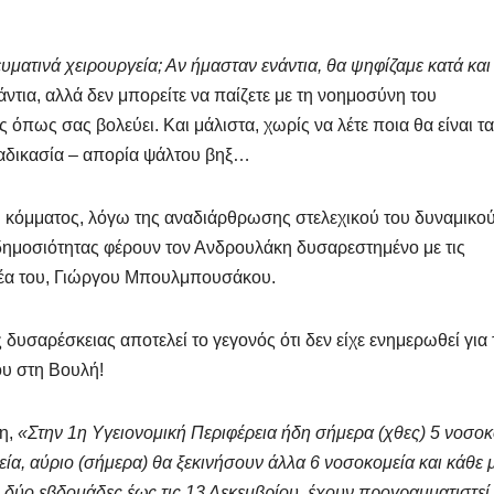
ματινά χειρουργεία; Αν ήμασταν ενάντια, θα ψηφίζαμε κατά και
ντια, αλλά δεν μπορείτε να παίζετε με τη νοημοσύνη του
όπως σας βολεύει. Και μάλιστα, χωρίς να λέτε ποια θα είναι τα
διαδικασία – απορία ψάλτου βηξ…
υ κόμματος, λόγω της αναδιάρθρωσης στελεχικού του δυναμικού
δημοσιότητας φέρουν τον Ανδρουλάκη δυσαρεστημένο με τις
ατέα του, Γιώργου Μπουλμπουσάκου.
ς δυσαρέσκειας αποτελεί το γεγονός ότι δεν είχε ενημερωθεί για 
ου στη Βουλή!
δη,
«Στην 1η Υγειονομική Περιφέρεια ήδη σήμερα (χθες) 5 νοσοκ
ία, αύριο (σήμερα) θα ξεκινήσουν άλλα 6 νοσοκομεία και κάθε 
ες δύο εβδομάδες έως τις 13 Δεκεμβρίου, έχουν προγραμματιστεί