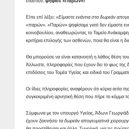
εναντίον,
ψήφισε «Παρών»!
Είπε επί λέξει:
«Είμαστε ενάντια στα δωρεάν απογευ
«παρών».
«Παρών» ψηφίσαμε γιατί δεν είμαστε ενά
κοινοβουλίου, αναθεωρώντας το Ταμείο Ανάκαμψης 
κριτήρια επιλογής των ασθενών, ποια θα είναι η 
Θα μπορούσε να είναι κατανοητή η λάθος θέση το
Άλλωστε, πληροφορίες που έχουν δει το φως της 
επιδόσεις του Τομέα Υγείας και ειδικά του Γραμμ
Οι ίδιες πληροφορίες αναφέρουν ότι κύρια αιτία τη
συγκεκριμένη αρνητική θέση που πήρε το κόμμα τ
Σύμφωνα με τον υπουργό Υγείας, Άδωνι Γεωργιά
έχουν ξεκινήσει τα δωρεάν απογευματινά χειρουργε
θα προστίθενται και άλλα. Συνολικά, για τις πρώτ