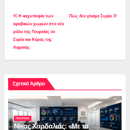
Πλοήγηση
Η καχυποψία των
Πώς δεν γίναμε Συρία
αραβικών χωρών στο νέο
άρθρων
ρόλο της Τουρκίας σε
Συρία και Κέρας της
Αφρικής
Σχετικό Άρθρο
ΠΟΛΙΤΙΚΑ
Νίκος Χαρδαλιάς: «Με το