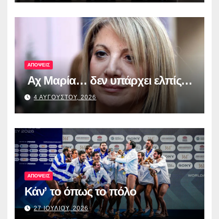
ψηφιακά εργαλεία στην Ευρώπη
για τη διαφάνεια και τη
λογοδοσία»
ΑΠΟΨΕΙΣ
Αχ Μαρία… δεν υπάρχει ελπίς…
4 ΑΥΓΟΥΣΤΟΥ, 2026
ΑΠΟΨΕΙΣ
Κάν’ το όπως το πόλο
27 ΙΟΥΛΙΟΥ, 2026