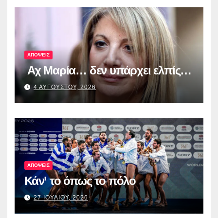
για τη διαφάνεια και τη
λογοδοσία»
ΑΠΟΨΕΙΣ
Αχ Μαρία… δεν υπάρχει ελπίς…
4 ΑΥΓΟΥΣΤΟΥ, 2026
ΑΠΟΨΕΙΣ
Κάν’ το όπως το πόλο
27 ΙΟΥΛΙΟΥ, 2026