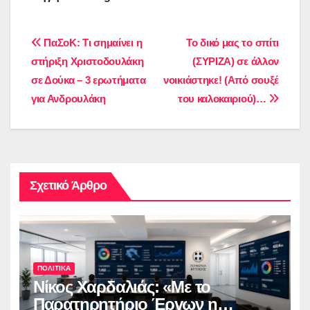
Πλοήγηση
ΠαΣοΚ: Τι σημαίνει η
Το δικό μας το σπίτι
στήριξη Χριστοδουλάκη
(ΣΥΡΙΖΑ) σε άλλον
άρθρων
σε Δούκα – 3 ερωτήματα
νοικιάστηκε! (Από σουξέ
για Ανδρουλάκη
του καλοκαιριού)…
Σχετικό Άρθρο
ΠΟΛΙΤΙΚΑ
Νίκος Χαρδαλιάς: «Με το
Παρατηρητήριο Έργων η