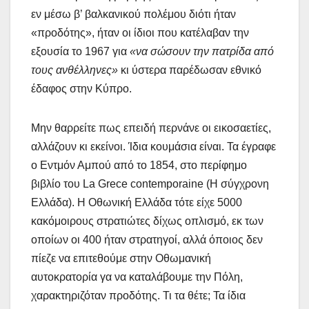
εν μέσω β’ βαλκανικού πολέμου διότι ήταν
«προδότης», ήταν οι ίδιοι που κατέλαβαν την
εξουσία το 1967 για
«να σώσουν την πατρίδα από
τους ανθέλληνες»
κι ύστερα παρέδωσαν εθνικό
έδαφος στην Κύπρο.
Μην θαρρείτε πως επειδή περνάνε οι εικοσαετίες,
αλλάζουν κι εκείνοι. Ίδια κουμάσια είναι. Τα έγραφε
ο Εντμόν Αμπού από το 1854, στο περίφημο
βιβλίο του La Grece contemporaine (Η σύγχρονη
Ελλάδα). Η Οθωνική Ελλάδα τότε είχε 5000
κακόμοιρους στρατιώτες δίχως οπλισμό, εκ των
οποίων οι 400 ήταν στρατηγοί, αλλά όποιος δεν
πίεζε να επιτεθούμε στην Οθωμανική
αυτοκρατορία γα να καταλάβουμε την Πόλη,
χαρακτηριζόταν προδότης. Τι τα θέτε; Τα ίδια