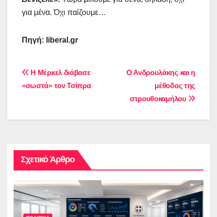
για μένα. Όχι παίζουμε…
Πηγή:
liberal
.
gr
Πλοήγηση
Η Μέρκελ διάβασε
Ο Ανδρουλάκης και η
«σωστά» τον Τσίπρα
μέθοδος της
άρθρων
στρουθοκαμήλου
Σχετικό Άρθρο