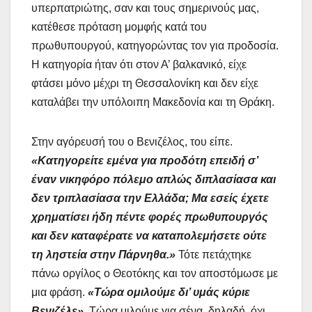
υπερπατριώτης, σαν και τους σημερινούς μας,
κατέθεσε πρόταση μομφής κατά του
πρωθυπουργού, κατηγορώντας τον για προδοσία.
Η κατηγορία ήταν ότι στον Α’ βαλκανικό, είχε
φτάσει μόνο μέχρι τη Θεσσαλονίκη και δεν είχε
καταλάβει την υπόλοιπη Μακεδονία και τη Θράκη.
Στην αγόρευσή του ο Βενιζέλος, του είπε.
«Κατηγορείτε εμένα για προδότη επειδή σ’
έναν νικηφόρο πόλεμο απλώς διπλασίασα και
δεν τριπλασίασα την Ελλάδα; Μα εσείς έχετε
χρηματίσει ήδη πέντε φορές πρωθυπουργός
και δεν καταφέρατε να καταπολεμήσετε ούτε
τη ληστεία στην Πάρνηθα.»
Τότε πετάχτηκε
πάνω οργίλος ο Θεοτόκης και τον αποστόμωσε με
μια φράση.
«Τώρα ομιλούμε δι’ υμάς κύριε
Βενιζέλε».
Τώρα μιλούμε για σένα, δηλαδή, όχι