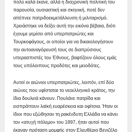
πολύ καλά έκανε, αλλά η διαχρονική πολιτική του
παρουσία, ουσιαστική και σκηνική, ποτέ δεν
απέπνεε πατριδοεκμετάλλευση ή μιλιταρισμό.
Χρειάστηκε να δείξει αυτή την εικόνα βέβαια, διότι
έχουμε γεμίσει από υπερπατριώτες και
Τουρκοφάγους, οι οποίοι για να δικαιολογήσουν
την αυτοαναγόρευσή τους σε διαπρύσιους
υπερασπιστές του Έθνους, βαφτίζουν όλους εμάς
τους υπόλοιπους προδότες και μειοδότες.
Αυτοί οι αιώνιοι υπερπατριώτες, λοιπόν, επί δύο
αιώνες που υφίσταται το νεοελληνικό κράτος, την
ίδια δουλειά κάνουν. Πουλάνε πατρίδα και
εισπράττουν λαϊκή ευαρέσκεια και οφίτσια. Ήταν οι
ίδιοι που εξώθησαν τη ρακένδυτη Ελλάδα να κάνει
τον «ατυχή πόλεμο» του 1897, ήταν αυτοί που
έκαναν πρόταση μομφής στον Ελευθέριο Βενιζέλο