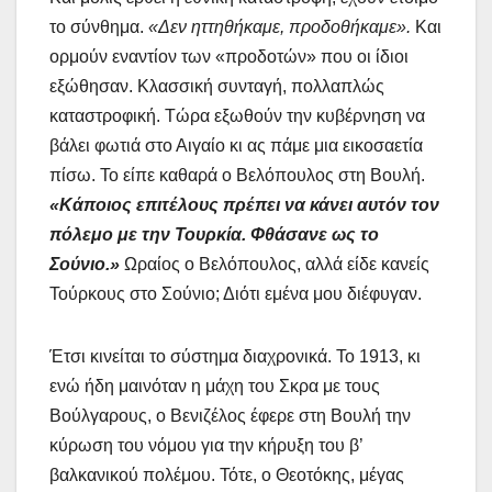
το σύνθημα.
«Δεν ηττηθήκαμε, προδοθήκαμε».
Και
ορμούν εναντίον των «προδοτών» που οι ίδιοι
εξώθησαν. Κλασσική συνταγή, πολλαπλώς
καταστροφική. Τώρα εξωθούν την κυβέρνηση να
βάλει φωτιά στο Αιγαίο κι ας πάμε μια εικοσαετία
πίσω. Το είπε καθαρά ο Βελόπουλος στη Βουλή.
«Κάποιος επιτέλους πρέπει να κάνει αυτόν τον
πόλεμο με την Τουρκία. Φθάσανε ως το
Σούνιο.»
Ωραίος ο Βελόπουλος, αλλά είδε κανείς
Τούρκους στο Σούνιο; Διότι εμένα μου διέφυγαν.
Έτσι κινείται το σύστημα διαχρονικά. Το 1913, κι
ενώ ήδη μαινόταν η μάχη του Σκρα με τους
Βούλγαρους, ο Βενιζέλος έφερε στη Βουλή την
κύρωση του νόμου για την κήρυξη του β’
βαλκανικού πολέμου. Τότε, ο Θεοτόκης, μέγας