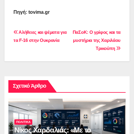
Πηγή:
tovima.gr
Πλοήγηση
Αλήθειες και ψέματα για
ΠαΣοΚ: Ο γρίφος και τα
τα F-16 στην Ουκρανία
μυστήρια της Χαριλάου
άρθρων
Τρικούπη
Σχετικό Άρθρο
ΠΟΛΙΤΙΚΑ
Νίκος Χαρδαλιάς: «Με το