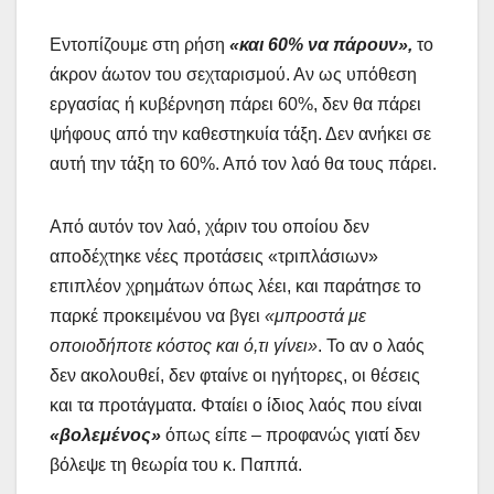
Εντοπίζουμε στη ρήση
«και 60% να πάρουν»,
το
άκρον άωτον του σεχταρισμού. Αν ως υπόθεση
εργασίας ή κυβέρνηση πάρει 60%, δεν θα πάρει
ψήφους από την καθεστηκυία τάξη. Δεν ανήκει σε
αυτή την τάξη το 60%. Από τον λαό θα τους πάρει.
Από αυτόν τον λαό, χάριν του οποίου δεν
αποδέχτηκε νέες προτάσεις «τριπλάσιων»
επιπλέον χρημάτων όπως λέει, και παράτησε το
παρκέ προκειμένου να βγει
«μπροστά με
οποιοδήποτε κόστος και ό,τι γίνει»
. Το αν ο λαός
δεν ακολουθεί, δεν φταίνε οι ηγήτορες, οι θέσεις
και τα προτάγματα. Φταίει ο ίδιος λαός που είναι
«βολεμένος»
όπως είπε – προφανώς γιατί δεν
βόλεψε τη θεωρία του κ. Παππά.