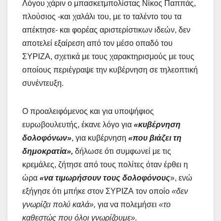
Λόγου χάριν ο μπασκετμπολίστας Νίκος Παππάς,
πλούσιος -και χαλάλι του, με το ταλέντο του τα
απέκτησε- και φορέας αριστερίστικων ιδεών, δεν
αποτελεί εξαίρεση από τον μέσο οπαδό του
ΣΥΡΙΖΑ, σχετικά με τους χαρακτηρισμούς με τους
οποίους περιέγραψε την κυβέρνηση σε τηλεοπτική
συνέντευξη.
Ο προαλειφόμενος και για υποψήφιος
ευρωβουλευτής, έκανε λόγο για
«κυβέρνηση
δολοφόνων»
, για κυβέρνηση
«που βιάζει τη
δημοκρατία»,
δήλωσε ότι συμφωνεί με τις
κρεμάλες, ζήτησε από τους πολίτες όταν έρθει η
ώρα
«να τιμωρήσουν τους δολοφόνους
», ενώ
εξήγησε ότι μπήκε στον ΣΥΡΙΖΑ τον οποίο
«δεν
γνωρίζει πολύ καλά»,
για να πολεμήσει
«το
καθεστώς που όλοι γνωρίζουμε».