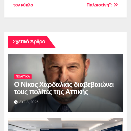
άρθρων
τον κύκλο
Παλαιστίνη”;
Σχετικό Άρθρο
ΠΟΛΙΤΙΚΑ
O Νίκος Χαρδαλιάς διαβεβαιώνει
τους πολίτες της Αττικής
ΑΥΓ 8, 2026