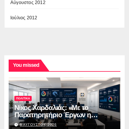
Αύγουστος 2012
Ιούλιος 2012
You missed
ΠΟΛΙΤΙΚΑ
Νίκος Χαρδαλιάς: «Με το
Παρατηρητήριο Έργων η
Περιφέρεια Αττικής αποκτά ένα
6 ΑΥΓΟΥΣΤΟΥ, 2026