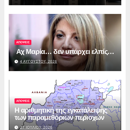
από τα πρώτα ολοκληρωμένα
ψηφιακά εργαλεία στην Ευρώπη
για τη διαφάνεια και τη
λογοδοσία»
ΑΠΟΨΕΙΣ
Αχ Μαρία… δεν υπάρχει ελπίς…
4 ΑΥΓΟΥΣΤΟΥ, 2026
ΑΠΟΨΕΙΣ
Η αριθμητική της εγκατάλειψης
των παραμεθόριων περιοχών
27 ΙΟΥΛΙΟΥ, 2026