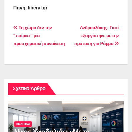
Πηγή: liberal.gr
Πλοήγηση
Τη χώρα δεν την
Ανδρουλάκης: Γιατί
“παίρνει” μια
εξοργίστηκε με την
άρθρων
προσχηματική συναίνεση
πρόταση για Ράμμο
Σχετικό Άρθρο
ΠΟΛΙΤΙΚΑ
Νίκος Χαρδαλιάς: «Με το