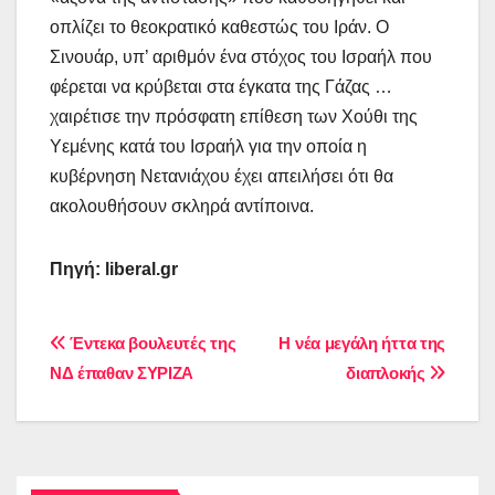
οπλίζει το θεοκρατικό καθεστώς του Ιράν. Ο
Σινουάρ, υπ’ αριθμόν ένα στόχος του Ισραήλ που
φέρεται να κρύβεται στα έγκατα της Γάζας …
χαιρέτισε την πρόσφατη επίθεση των Χούθι της
Υεμένης κατά του Ισραήλ για την οποία η
κυβέρνηση Νετανιάχου έχει απειλήσει ότι θα
ακολουθήσουν σκληρά αντίποινα.
Πηγή:
liberal
.
gr
Πλοήγηση
Έντεκα βουλευτές της
Η νέα μεγάλη ήττα της
ΝΔ έπαθαν ΣΥΡΙΖΑ
διαπλοκής
άρθρων