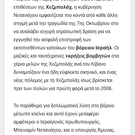
επιθέσεων της
Χεζμπολάχ
, η κυβέρνηση
Νετανιάχου εμφανίζεται πιο κοντά από κάθε άλλη
στιγμή μετά την τραγωδία της 7ης Οκτωβρίου στο
να αναλάβει ισχυρή στρατιωτική δράση για να
εγγυηθεί την ασφαλή επιστροφή των
εκτοπισθέντων κατοίκων του
βόρειου Ισραήλ
. Οι
μαζικές και ταυτόχρονες
εκρήξεις βομβητών
στα
χέρια μελών της Χεζμπολάχ ανά τον Λίβανο
δυναμιτίζουν ένα ήδη εύφλεκτο σκηνικό, και ένας
νέος πόλεμος με τη Χεζμπολάχ ίσως βρίσκεται
προ των πυλών για πρώτη φορά μετά το 2006.
Το παράθυρο για διπλωματική λύση στο βόρειο
μέτωπο κλείνει και αυτό έχουν μεταφέρει
αμφότεροι ο Ισραηλινός πρωθυπουργός,
Μπενιαμίν Νετανιάχου, και ο υπουργός Άμυνας,