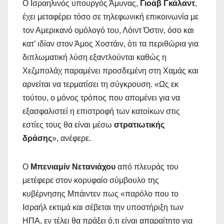
Ο Ισραηλινός υπουργός Άμυνας,
Γιοάβ Γκάλαντ
,
έχει μεταφέρει τόσο σε τηλεφωνική επικοινωνία με
τον Αμερικανό ομόλογό του, Λόιντ Όστιν, όσο και
κατ’ ιδίαν στον Άμος Χοστάιν, ότι τα περιθώρια για
διπλωματική λύση εξαντλούνται καθώς η
Χεζμπολάχ παραμένει προσδεμένη στη Χαμάς και
αρνείται να τερματίσει τη σύγκρουση. «Ως εκ
τούτου, ο μόνος τρόπος που απομένει για να
εξασφαλιστεί η επιστροφή των κατοίκων στις
εστίες τους θα είναι μέσω
στρατιωτικής
δράσης
», ανέφερε.
Ο
Μπενιαμίν Νετανιάχου
από πλευράς του
μετέφερε στον κορυφαίο σύμβουλο της
κυβέρνησης Μπάιντεν πως «παρόλο που το
Ισραήλ εκτιμά και σέβεται την υποστήριξη των
ΗΠΑ, εν τέλει θα πράξει ό,τι είναι απαραίτητο για