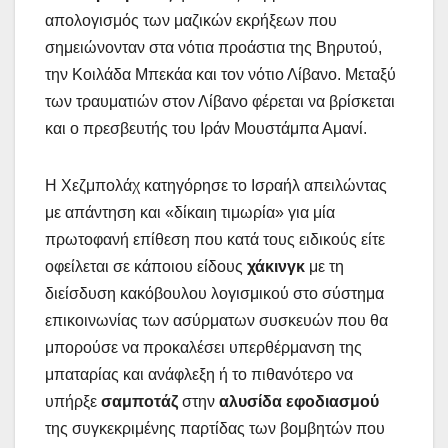
απολογισμός των μαζικών εκρήξεων που
σημειώνονταν στα νότια προάστια της Βηρυτού,
την Κοιλάδα Μπεκάα και τον νότιο Λίβανο. Μεταξύ
των τραυματιών στον Λίβανο φέρεται να βρίσκεται
και ο πρεσβευτής του Ιράν Μουστάμπα Αμανί.
Η Χεζμπολάχ κατηγόρησε το Ισραήλ απειλώντας
με απάντηση και «δίκαιη τιμωρία» για μία
πρωτοφανή επίθεση που κατά τους ειδικούς είτε
οφείλεται σε κάποιου είδους
χάκινγκ
με τη
διείσδυση κακόβουλου λογισμικού στο σύστημα
επικοινωνίας των ασύρματων συσκευών που θα
μπορούσε να προκαλέσει υπερθέρμανση της
μπαταρίας και ανάφλεξη ή το πιθανότερο να
υπήρξε
σαμποτάζ
στην
αλυσίδα εφοδιασμού
της συγκεκριμένης παρτίδας των βομβητών που