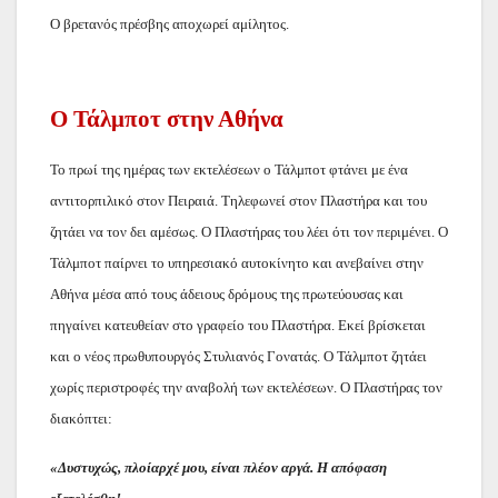
Ο βρετανός πρέσβης αποχωρεί αμίλητος.
Ο Τάλμποτ στην Αθήνα
Το πρωί της ημέρας των εκτελέσεων ο Τάλμποτ φτάνει με ένα
αντιτορπιλικό στον Πειραιά. Τηλεφωνεί στον Πλαστήρα και του
ζητάει να τον δει αμέσως. Ο Πλαστήρας του λέει ότι τον περιμένει. Ο
Τάλμποτ παίρνει το υπηρεσιακό αυτοκίνητο και ανεβαίνει στην
Αθήνα μέσα από τους άδειους δρόμους της πρωτεύουσας και
πηγαίνει κατευθείαν στο γραφείο του Πλαστήρα. Εκεί βρίσκεται
και ο νέος πρωθυπουργός Στυλιανός Γονατάς. Ο Τάλμποτ ζητάει
χωρίς περιστροφές την αναβολή των εκτελέσεων. Ο Πλαστήρας τον
διακόπτει:
«Δυστυχώς, πλοίαρχέ μου, είναι πλέον αργά. Η απόφαση