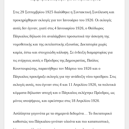
Στις 29 Σεπτεμβρίου 1925 διαλύθηκε η Συντακτική Συνέλευση και
προκηρύχθηκαν εκλογές για τον Ιανουάριο του 1926. Οι εκλογές
αυτές δεν έγιναν, γιατί στις 4 Ιανουαρίου 1926, ο Θεόδωρος
Πάγκαλος δήλωσε ότι αναλάμβανε προσωπικά την άσκηση της
νομοθετικής και της εκτελεστικής εξουσίας. Δικτατορία χωρίς
καμία, έστω και στοιχειώδη κάλυψη. Σε ένδειξη διαμαρτυρίας για
τις ενέργειες αυτές ο Πρόεδρος της Δημοκρατίας, Παύλος
Κουντουριώτης, παραιτήθηκε τον Μάρτιο του 1926 και ο
Πάγκαλος προκήρυξε εκλογές για την ανάδειξη νέου προέδρου. Στις
εκλογές αυτές, που έγιναν στις 4 και 11 Απριλίου 1926, τα πολιτικά
κόμματα δήλωσαν αποχή και ο Πάγκαλος εκλέχτηκε Πρόεδρος, ως
μόνος υποψήφιος, και ορκίστηκε στις 18 Απριλίου 1926.
Ασύλληπτα γεγονότα με τα σημερινά δεδομένα… Το δικτατορικό
καθεστώς του Πάγκαλου γινόταν ολοένα και πιο καταπιεστικό,