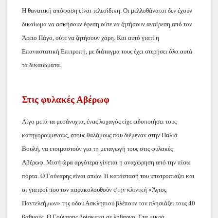
Η θανατική απόφαση είναι τελεσίδικη. Οι μελλοθάνατοι δεν έχουν
δικαίωμα να ασκήσουν έφεση ούτε να ζητήσουν αναίρεση από τον
Άρειο Πάγο, ούτε να ζητήσουν χάρη. Και αυτό γιατί η
Επαναστατική Επιτροπή, με διάταγμα τους έχει στερήσει όλα αυτά
τα δικαιώματα.
Στις φυλακές Αβέρωφ
Λίγο μετά τα μεσάνυχτα, ένας λοχαγός είχε ειδοποιήσει τους
κατηγορούμενους, στους θαλάμους που διέμεναν στην Παλιά
Βουλή, να ετοιμαστούν για τη μεταγωγή τους στις φυλακές
Αβέρωφ. Μισή ώρα αργότερα γίνεται η αναχώρηση από την πίσω
πόρτα. Ο Γούναρης είναι απών. Η κατάστασή του υποτροπιάζει και
οι γιατροί που τον παρακολουθούν στην κλινική «Άγιος
Παντελεήμων» της οδού Ασκληπιού βλέπουν τον πλησιάζει τους 40
βαθμούς. Ο Γούναρης βρίσκεται σε λήθαργο. Στα μικρά