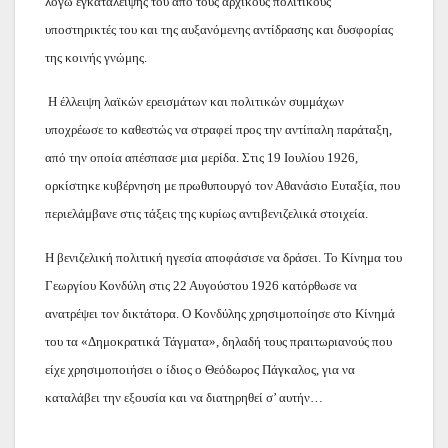
λόγω εγκατάλειψής του από τους αρχικούς πολιτικούς
υποστηρικτές του και της αυξανόμενης αντίδρασης και δυσφορίας
της κοινής γνώμης.
Η έλλειψη λαϊκών ερεισμάτων και πολιτικών συμμάχων
υποχρέωσε το καθεστώς να στραφεί προς την αντίπαλη παράταξη,
από την οποία απέσπασε μια μερίδα. Στις 19 Ιουλίου 1926,
ορκίστηκε κυβέρνηση με πρωθυπουργό τον Αθανάσιο Ευταξία, που
περιελάμβανε στις τάξεις της κυρίως αντιβενιζελικά στοιχεία.
Η βενιζελική πολιτική ηγεσία αποφάσισε να δράσει. Το Κίνημα του
Γεωργίου Κονδύλη στις 22 Αυγούστου 1926 κατόρθωσε να
ανατρέψει τον δικτάτορα. Ο Κονδύλης χρησιμοποίησε στο Κίνημά
του τα «Δημοκρατικά Τάγματα», δηλαδή τους πραιτωριανούς που
είχε χρησιμοποιήσει ο ίδιος ο Θεόδωρος Πάγκαλος, για να
καταλάβει την εξουσία και να διατηρηθεί σ’ αυτήν…