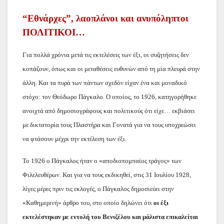
“Εθνάρχες”, λαοπλάνοι και ανυπόληπτοι
ΠΟΛΙΤΙΚΟΙ…
Για πολλά χρόνια μετά τις εκτελέσεις των έξι, οι συζητήσεις δεν
κοπάζουν, όπως και οι μεταθέσεις ευθυνών από τη μία πλευρά στην
άλλη. Και τα πυρά των πάντων σχεδόν είχαν ένα και μοναδικό
στόχο: τον Θεόδωρο Πάγκαλο. Ο οποίος, το 1926, κατηγορήθηκε
ανοιχτά από δημοσιογράφους και πολιτικούς ότι είχε… εκβιάσει
με δικτατορία τους Πλαστήρα και Γονατά για να τους υποχρεώσει
να φτάσουν μέχρι την εκτέλεση των έξι.
Το 1926 ο Πάγκαλος ήταν ο «αποδιοπομπαίος τράγος» των
Φιλελευθέρων. Και για να τους εκδικηθεί, στις 31 Ιουλίου 1928,
λίγες μέρες πριν τις εκλογές, ο Πάγκαλος δημοσιεύει στην
«Καθημερινή» άρθρο του, στο οποίο δηλώνει ότι
οι έξι
εκτελέστηκαν με εντολή του Βενιζέλου και μάλιστα επικαλείται