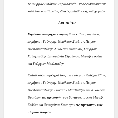
λειτουργίας Εκτάκτου Στρατοδικείου προς εκδίκασιν των
κατά των υπαιτίων της εθνικής καταστροφής κατηγοριών.
Δια ταύτα
Κηρύσσει παμψηφεί ενόχους
τους κατηγορουμένους
Δημήτριον Γούναρην, Νικόλαον Στράτον, Πέτρον
Πρωτοπαπαδάκην, Νικόλαον Θεοτόκην, Γεώργιον
Χατζηανέστην, Ξενοφώντα Στρατηγόν, Μιχαήλ Γούδαν
και Γεώργιον Μπαλτατζήν.
Καταδικάζει παμψηφεί τους μεν Γεώργιον Χατζηανέστην,
Δημήτριον Γούναρην, Νικόλαον Στράτον, Πέτρον
Πρωτοπαπαδάκην, Γεώργιον Μπαλτατζήν και Νικόλαον
Θεοτόκην
εις την ποινήν του θανάτου
, τους δε Μιχαήλ
Γούδαν και Ξενοφώντα Στρατηγόν
εις την ποινήν των
ισοβίων δεσμών.