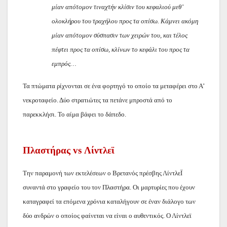
μίαν απότομον τιναχτήν κλίσιν του κεφαλιού μεθ’
ολοκλήρου του τραχήλου προς τα οπίσω. Κάμνει ακόμη
μίαν απότομον σύσπασιν των χειρών του, και τέλος
πέφτει προς τα οπίσω, κλίνων το κεφάλι του προς τα
εμπρός…
Τα πτώματα ρίχνονται σε ένα φορτηγό το οποίο τα μεταφέρει στο Α’
νεκροταφείο. Δύο στρατιώτες τα πετάνε μπροστά από το
παρεκκλήσι. Το αίμα βάφει το δάπεδο.
Πλαστήρας
vs
Λίντλεϊ
Την παραμονή των εκτελέσεων ο Βρετανός πρέσβης ΛίντλεΪ
συναντά στο γραφείο του τον Πλαστήρα. Οι μαρτυρίες που έχουν
καταγραφεί τα επόμενα χρόνια καταλήγουν σε έναν διάλογο των
δύο ανδρών ο οποίος φαίνεται να είναι ο αυθεντικός. Ο Λίντλεϊ