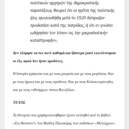
πολιτικών αρχηγών της δημοκρατικής
παρατάξεως θεωρεί ότι οι ηγέται της πολιτικής
ήτις ηκολουθήθη μετά το 1920 διέπραξαν
προδοσίαν κατά της πατρίδος, ή ότι εν γνώσει
ωδήγησαν τον τόπον εις την μικρασιατικήν
καταστροφήν».
Δεν τόλμησε να πει ποτέ καθαρά και ξάστερα γιατί εκτελέστηκαν
οι έξι, αφού δεν ήταν προδότες.
Η Ιστορία γράφεται και με τους μικρούς και με τους μεγάλους. Και
με τους ήρωες και με τους προδότες. Και με τους Κολοκοτρώνηδες
και με τους «εθνάρχες» τύπου Βενιζέλου…
ΤΕΛΟΣ
Τα στοιχεία που χρησιμοποιήθηκαν έχουν αντληθεί από το βιβλίο
«Εις θάνατον!» του Βασίλη Τζανακάρη, των εκδόσεων «Μεταίχμιο».