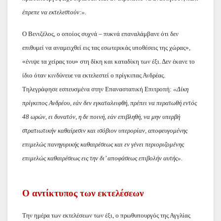
έπρεπε να εκτελεστούν:».
Ο Βενιζέλος, ο οποίος συχνά – πυκνά επαναλάμβανε ότι δεν
επιθυμεί να αναμειχθεί εις τας εσωτερικάς υποθέσεις της χώρας»,
«ένιψε τα χείρας του» στη δίκη και καταδίκη των έξι. Δεν έκανε το
ίδιο όταν κινδύνευε να εκτελεστεί ο πρίγκιπας Ανδρέας.
Τηλεγράφησε εσπευσμένα στην Επαναστατική Επιτροπή:
«Δίκη
πρίγκιπος Ανδρέου, εάν δεν εγκαταλειφθή, πρέπει να περατωθή εντός
48 ωρών, ει δυνατόν, η δε ποινή, εάν επιβληθή, να μην υπερβή
στρατιωτικήν καθαίρεσιν και ισόβιον υπερορίαν, αποφευγομένης
επιμελώς πανηγυρικής καθαιρέσεως και εν γένει περιοριζομένης
επιμελώς καθαιρέσεως εις την δι’ αποφάσεως επιβολήν αυτής».
Ο αντίκτυπος των εκτελέσεων
Την ημέρα των εκτελέσεων των έξι, ο πρωθυπουργός της Αγγλίας