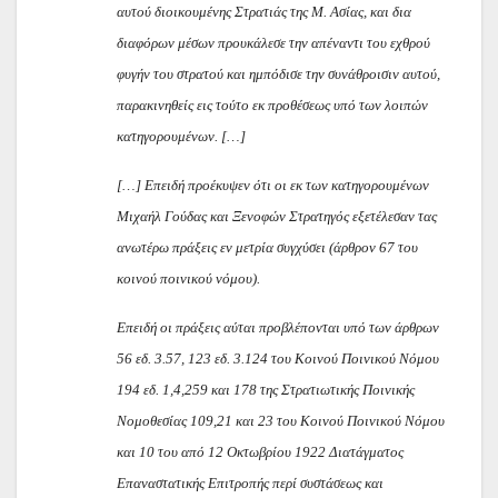
αυτού διοικουμένης Στρατιάς της Μ. Ασίας, και δια
διαφόρων μέσων προυκάλεσε την απέναντι του εχθρού
φυγήν του στρατού και ημπόδισε την συνάθροισιν αυτού,
παρακινηθείς εις τούτο εκ προθέσεως υπό των λοιπών
κατηγορουμένων. […]
[…] Επειδή προέκυψεν ότι οι εκ των κατηγορουμένων
Μιχαήλ Γούδας και Ξενοφών Στρατηγός εξετέλεσαν τας
ανωτέρω πράξεις εν μετρία συγχύσει (άρθρον 67 του
κοινού ποινικού νόμου).
Επειδή οι πράξεις αύται προβλέπονται υπό των άρθρων
56 εδ. 3.57, 123 εδ. 3.124 του Κοινού Ποινικού Νόμου
194 εδ. 1,4,259 και 178 της Στρατιωτικής Ποινικής
Νομοθεσίας 109,21 και 23 του Κοινού Ποινικού Νόμου
και 10 του από 12 Οκτωβρίου 1922 Διατάγματος
Επαναστατικής Επιτροπής περί συστάσεως και