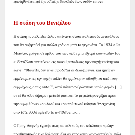
ερωτηθέντες περί της υστάτης θελήσεώς των, ουδέν είπον».
Η στάση του Βενιζέλου
Η στάση του Ελ. Βενιζέλου απέναντι στους πολιτικούς αντιπάλους
του θα συζητηθεί για πολλά χρόνια μετά τα γεγονότα. Το 1934 ο Ιω.
Μεταξάς γράφει σε άρθρο του πως
«Εάν μια ισχυρά φωνή ωσάν του
κ. Βενιζέλου απετείνετο εις τους στρατοδίκας της εποχής εκείνης και
έλεγε: ‘’σταθείτε, δεν είναι προδόται οι δικαζόμενοι, και ημείς αν
εμμένωμεν εις την αρχήν πάλιν θα εμμένωμεν αβοήθητοι από τους
συμμάχους, όπως αυτοί’’, κατά πάντα ανθρώπινον υπολογισμόν
[…]
οι εξ θα ήσαν σήμερον μεταξύ μας, και το μεγαλύτερον βήμα προς
την συμφιλίωσιν του λαού και του πολιτικού κόσμου θα είχε γίνη
από τότε. Αλλά εγένετο το αντίθετον…»…
Ο Γρηγ. Δαφνής έγραψε πως, σε φιλικούς του κύκλους ο πρώην
πρωθυπουργός είχε δηλώσει:
Και αν επρόκειτο να αναστηθούν, πάλι