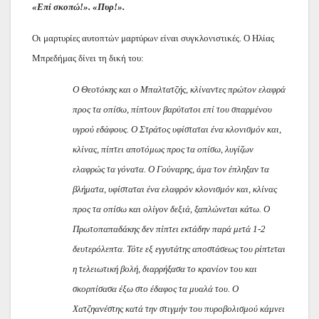
«Επί σκοπώ!». «Πυρ!».
Οι μαρτυρίες αυτοπτών μαρτύρων είναι συγκλονιστικές. Ο Ηλίας
Μπρεδήμας δίνει τη δική του:
Ο Θεοτόκης και ο Μπαλτατζής, κλίναντες πρώτον ελαφρά
προς τα οπίσω, πίπτουν βαρύτατοι επί του σπαρμένου
υγρού εδάφους. Ο Στράτος υφίσταται ένα κλονισμόν και,
κλίνας, πίπτει αποτόμως προς τα οπίσω, λυγίζων
ελαφρώς τα γόνατα. Ο Γούναρης, άμα τον έπληξαν τα
βλήματα, υφίσταται ένα ελαφρόν κλονισμόν και, κλίνας
προς τα οπίσω και ολίγον δεξιά, ξαπλώνεται κάτω. Ο
Πρωτοπαπαδάκης δεν πίπτει εκτάδην παρά μετά 1-2
δευτερόλεπτα. Τότε εξ εγγυτάτης αποστάσεως του ρίπτεται
η τελειωτική βολή, διαρρήξασα το κρανίον του και
σκορπίσασα έξω στο έδαφος τα μυαλά του. Ο
Χατζηανέστης κατά την στιγμήν του πυροβολισμού κάμνει