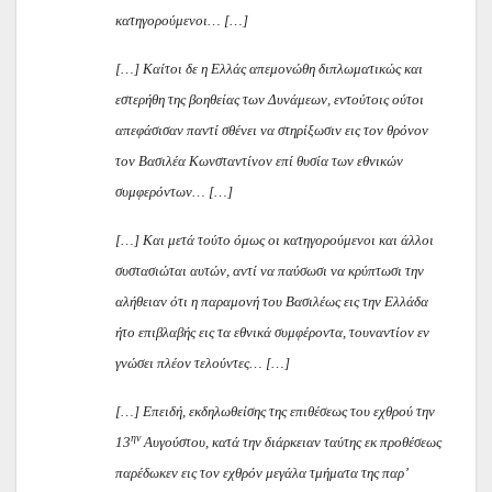
κατηγορούμενοι… […]
[…] Καίτοι δε η Ελλάς απεμονώθη διπλωματικώς και
εστερήθη της βοηθείας των Δυνάμεων, εντούτοις ούτοι
απεφάσισαν παντί σθένει να στηρίξωσιν εις τον θρόνον
τον Βασιλέα Κωνσταντίνον επί θυσία των εθνικών
συμφερόντων… […]
[…] Και μετά τούτο όμως οι κατηγορούμενοι και άλλοι
συστασιώται αυτών, αντί να παύσωσι να κρύπτωσι την
αλήθειαν ότι η παραμονή του Βασιλέως εις την Ελλάδα
ήτο επιβλαβής εις τα εθνικά συμφέροντα, τουναντίον εν
γνώσει πλέον τελούντες… […]
[…] Επειδή, εκδηλωθείσης της επιθέσεως του εχθρού την
ην
13
Αυγούστου, κατά την διάρκειαν ταύτης εκ προθέσεως
παρέδωκεν εις τον εχθρόν μεγάλα τμήματα της παρ’