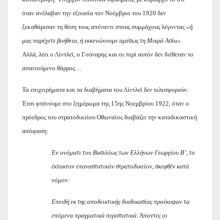
όταν ανέλαβαν την εξουσία τον Νοέμβριο του 1920 δεν
ξεκαθάρισαν τη θέση τους απέναντι στους συμμάχους λέγοντας
«ή
μας παρέχετε βοήθεια, ή εκκενώνουμε αμέσως τη Μικρά Ασία».
Αλλά, λέει ο Λίντλεϊ, ο Γούναρης και οι περί αυτόν δεν διέθεταν το
απαιτούμενο θάρρος…
Τα επιχειρήματα και τα διαβήματα του Λίντλεϊ δεν τελεσφορούν.
Έτσι φτάνουμε στο ξημέρωμα της 15ης Νοεμβρίου 1922, όταν ο
πρόεδρος του στρατοδικείου Οθωναίος διαβάζει την καταδικαστική
απόφαση:
Εν ονόματι του Βασιλέως των Ελλήνων Γεωργίου Β’, το
έκτακτον επαναστατικόν στρατοδικείον, σκεφθέν κατά
νόμον:
Επειδή εκ της αποδεικτικής διαδικασίας προέκυψαν τα
επόμενα πραγματικά περιστατικά. Άπαντες οι