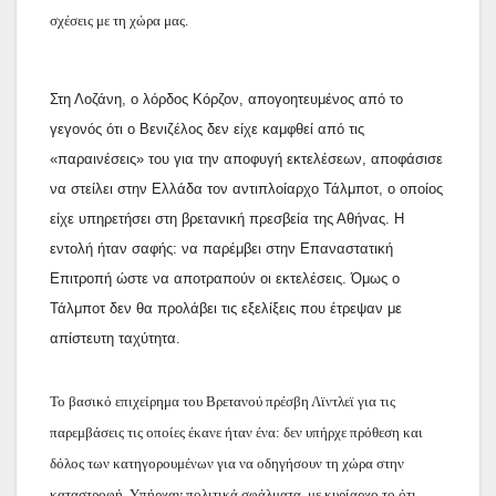
σχέσεις με τη χώρα μας.
Στη Λοζάνη, ο λόρδος Κόρζον, απογοητευμένος από το
γεγονός ότι ο Βενιζέλος δεν είχε καμφθεί από τις
«παραινέσεις» του για την αποφυγή εκτελέσεων, αποφάσισε
να στείλει στην Ελλάδα τον αντιπλοίαρχο Τάλμποτ, ο οποίος
είχε υπηρετήσει στη βρετανική πρεσβεία της Αθήνας. Η
εντολή ήταν σαφής: να παρέμβει στην Επαναστατική
Επιτροπή ώστε να αποτραπούν οι εκτελέσεις. Όμως ο
Τάλμποτ δεν θα προλάβει τις εξελίξεις που έτρεψαν με
απίστευτη ταχύτητα.
Το βασικό επιχείρημα του Βρετανού πρέσβη Λϊντλεϊ για τις
παρεμβάσεις τις οποίες έκανε ήταν ένα: δεν υπήρχε πρόθεση και
δόλος των κατηγορουμένων για να οδηγήσουν τη χώρα στην
καταστροφή. Υπήρχαν πολιτικά σφάλματα, με κυρίαρχο το ότι