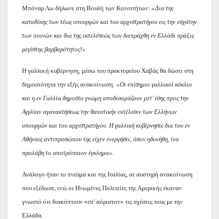
Μπόναρ Λω δήλωνε στη Βουλή των Κοινοτήτων:
«Δια της
καταδίκης των τέως υπουργών και του αρχιστρατήγου εις την εσχάτην
των ποινών και δια της εκτελέσεώς των διεπράχθη εν Ελλάδι πράξις
μεγίστης βαρβαρότητος!»
Η γαλλική κυβέρνηση, μέσω του πρακτορείου Χαβάς θα δώσει στη
δημοσιότητα την εξής ανακοίνωση:
«Οι επίσημοι γαλλικοί κύκλοι
και η εν Γαλλία δημοσία γνώμη αποδοκιμάζουν μετ’ ίσης προς την
Αγγλίαν αγανακτήσεως την θανατικήν εκτέλεσιν των Ελλήνων
υπουργών και του αρχιστρατήγου. Η γαλλική κυβέρνησις δια του εν
Αθήναις αντιπροσώπου της είχεν ενεργήσει, όσον ηδυνήθη, ίνα
προλάβη το αποτρόπαιον έγκλημα».
Ανάλογο ήταν το πνεύμα και της Ιταλίας, σε αυστηρή ανακοίνωση
που εξέδωσε, ενώ οι Ηνωμένες Πολιτείες της Αμερικής έκαναν
γνωστό ότι διακόπτουν «επ’ αόριστον» τις σχέσεις τους με την
Ελλάδα.