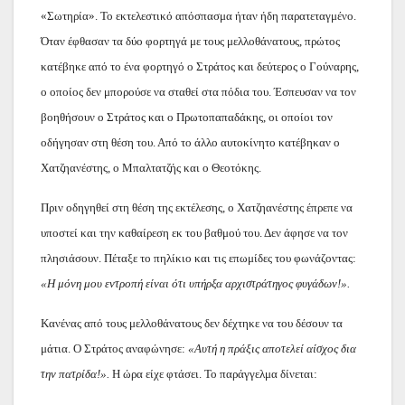
«Σωτηρία». Το εκτελεστικό απόσπασμα ήταν ήδη παρατεταγμένο.
Όταν έφθασαν τα δύο φορτηγά με τους μελλοθάνατους, πρώτος
κατέβηκε από το ένα φορτηγό ο Στράτος και δεύτερος ο Γούναρης,
ο οποίος δεν μπορούσε να σταθεί στα πόδια του. Έσπευσαν να τον
βοηθήσουν ο Στράτος και ο Πρωτοπαπαδάκης, οι οποίοι τον
οδήγησαν στη θέση του. Από το άλλο αυτοκίνητο κατέβηκαν ο
Χατζηανέστης, ο Μπαλτατζής και ο Θεοτόκης.
Πριν οδηγηθεί στη θέση της εκτέλεσης, ο Χατζηανέστης έπρεπε να
υποστεί και την καθαίρεση εκ του βαθμού του. Δεν άφησε να τον
πλησιάσουν. Πέταξε το πηλίκιο και τις επωμίδες του φωνάζοντας:
«Η μόνη μου εντροπή είναι ότι υπήρξα αρχιστράτηγος φυγάδων!».
Κανένας από τους μελλοθάνατους δεν δέχτηκε να του δέσουν τα
μάτια. Ο Στράτος αναφώνησε:
«Αυτή η πράξις αποτελεί αίσχος δια
την πατρίδα!».
Η ώρα είχε φτάσει. Το παράγγελμα δίνεται: