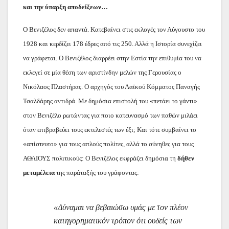
και την ύπαρξη αποδείξεων…
Ο Βενιζέλος δεν απαντά. Κατεβαίνει στις εκλογές τον Αύγουστο του
1928 και κερδίζει 178 έδρες από τις 250. Αλλά η Ιστορία συνεχίζει
να γράφεται. Ο Βενιζέλος διαρρέει στην Εστία την επιθυμία του να
εκλεγεί σε μία θέση των αριστίνδην μελών της Γερουσίας ο
Νικόλαος Πλαστήρας. Ο αρχηγός του Λαϊκού Κόμματος Παναγής
Τσαλδάρης αντιδρά. Με δημόσια επιστολή του «πετάει το γάντι»
στον Βενιζέλο ρωτώντας για ποιο κατευνασμό των παθών μιλάει
όταν επιβραβεύει τους εκτελεστές των έξι; Και τότε συμβαίνει το
«απίστευτο» για τους απλούς πολίτες, αλλά το σύνηθες για τους
ΑΘΛΙΟΥΣ πολιτικούς: Ο Βενιζέλος εκφράζει δημόσια τη
δήθεν
μεταμέλεια
της παράταξής του γράφοντας:
«Δύναμαι να βεβαιώσω υμάς με τον πλέον
κατηγορηματικόν τρόπον ότι ουδείς των