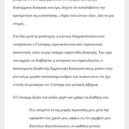
διαλείμματα διαύγειας που έχει, δείχνει ότι καταλαβαίνει την
κρισιμότητα της κατάστασης.
«Αύριο τελειώνουν όλα»,
λέει σε μια
στιγμή…
Στις δύο μετά τα μεσάνυχτα, η κλινική Ασημακόπουλου που
νοσηλεύεται ο Γούναρης περικυκλώνεται από στρατιωτικά
αυτοκίνητα, ώστε να μην υπάρχει καμία οδός διαφυγής. Την ώρα
που αρχίζει να διαβάζεται η απόφαση του στρατοδικείου, ο
αστυνομικός διευθυντής Εμμανουήλ Κατσιγιαννάκης φτάνει στην
κλινική με μεγάλο απόσπασμα ανδρών και ανακοινώνει ότι έχει
εντολή να μεταφέρει τον Γούναρη στις φυλακές Αβέρωφ.
Ο Γούναρης ζητάει ένα φύλλο χαρτί και γράφει τη διαθήκη του:
Ό,τι απομένει εκ της μικράς περιουσίας μου, μετά την
αφαίρεσιν των χρεών μου, αφήνω εις τον γαμβρόν μου
Κανέλλον Κανελλόπουλον, ον καθιστώ γενικόν