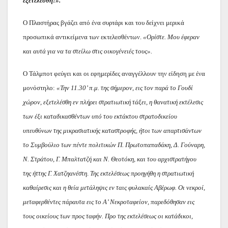
εξετελέσθη!».
Ο Πλαστήρας βγάζει από ένα συρτάρι και του δείχνει μερικά
προσωπικά αντικείμενα των εκτελεσθέντων.
«Ορίστε. Μου έφεραν
και αυτά για να τα στείλω στις οικογένειές τους».
Ο Τάλμποτ φεύγει και οι εφημερίδες αναγγέλλουν την είδηση με ένα
μονόστηλο:
«Την 11.30’ π.μ. της σήμερον, εις τον παρά το Γουδί
χώρον, εξετελέσθη εν πλήρει στρατιωτική τάξει, η θανατική εκτέλεσις
των έξι καταδικασθέντων υπό του εκτάκτου στρατοδικείου
υπευθύνων της μικρασιατικής καταστροφής, ήτοι των απαρτισάντων
το Συμβούλιο των πέντε πολιτικών Π. Πρωτοπαπαδάκη, Δ. Γούναρη,
Ν. Στράτου, Γ. Μπαλτατζή και Ν. Θεοτόκη, και του αρχιστρατήγου
της ήττης Γ. Χατζηανέστη
.
Της εκτελέσεως προηγήθη η στρατιωτική
καθαίρεσις και η θεία μετάληψις εν ταις φυλακαίς Αβέρωφ. Οι νεκροί,
μεταφερθέντες πάραυτα εις το Α’ Νεκροταφείον, παρεδόθησαν εις
τους οικείους των προς ταφήν. Προ της εκτελέσεως οι κατάδικοι,