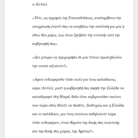
ο Λϊντλεϊ.
«Τότε, ως αρχηγός της Επαναστάσεως, αναλαμβάνω την
υποχρέωση έναντί σας να αναβάλω την εκτέλεση για μία ή
έστω δύο μέρες, έως ότου ζητήσετε την εντολήν από την
κυβέρνησή σας».
«Δεν μπορώ να προχωρήσω σε μια τέτοια πρωτοβουλία
την οποία αξιώνετε!».
«Αφού ενδιαφέρεστε τόσο πολύ για τους καταδίκους,
κύριε Λίντλεϊ, γιατί η κυβέρνησή σας άφησε την Ελλάδα να
καταστραφεί στη Μικρά Ασία όταν κυβερνούσαν εκείνοι
που τώρα εσείς θέλετε να σώσετε; Δυστυχώς και η Ελλάδα
και οι κατάδικοι, για τους οποίους εκδηλώνετε τώρα
τόσο ενδιαφέρον, είναι θύματα της δικής σας πολιτικής
και της δικής σας χώρας, της Αγγλίας!».