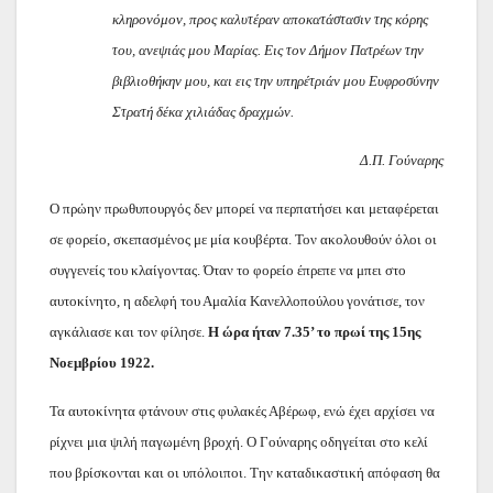
κληρονόμον, προς καλυτέραν αποκατάστασιν της κόρης
του, ανεψιάς μου Μαρίας. Εις τον Δήμον Πατρέων την
βιβλιοθήκην μου, και εις την υπηρέτριάν μου Ευφροσύνην
Στρατή δέκα χιλιάδας δραχμών.
Δ.Π. Γούναρης
Ο πρώην πρωθυπουργός δεν μπορεί να περπατήσει και μεταφέρεται
σε φορείο, σκεπασμένος με μία κουβέρτα. Τον ακολουθούν όλοι οι
συγγενείς του κλαίγοντας. Όταν το φορείο έπρεπε να μπει στο
αυτοκίνητο, η αδελφή του Αμαλία Κανελλοπούλου γονάτισε, τον
αγκάλιασε και τον φίλησε.
Η ώρα ήταν 7.35’ το πρωί της 15ης
Νοεμβρίου 1922.
Τα αυτοκίνητα φτάνουν στις φυλακές Αβέρωφ, ενώ έχει αρχίσει να
ρίχνει μια ψιλή παγωμένη βροχή. Ο Γούναρης οδηγείται στο κελί
που βρίσκονται και οι υπόλοιποι. Την καταδικαστική απόφαση θα