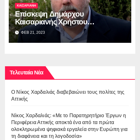
ΚΑΙΣΑΡΙΑΝΗ
Επίσκεψη Δημάρχου
Καισαριανής Χρήστου
Βοσκόπουλου στην έκθεση
ΦΕΒ 21, 2023
“ΜΙΚΡΑ ΑΣΙΑ: Λάμψη –
Καταστροφή – Ξεριζωμός –
Δημιουργία”
Τελευταία Νέα
O Νίκος Χαρδαλιάς διαβεβαιώνει τους πολίτες της
Αττικής
Νίκος Χαρδαλιάς: «Με το Παρατηρητήριο Έργων η
Περιφέρεια Αττικής αποκτά ένα από τα πρώτα
ολοκληρωμένα ψηφιακά εργαλεία στην Ευρώπη για
τη διαφάνεια και τη λογοδοσία»