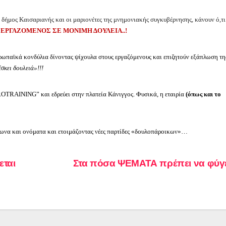
 δήμος Καισαριανής και οι μαριονέτες της μνημονιακής συγκυβέρνησης, κάνουν ό,τι
ΕΡΓΑΖΟΜΕΝΟΣ ΣΕ ΜΟΝΙΜΗ ΔΟΥΛΕΙΑ..!
ρωπαϊκά κονδύλια δίνοντας ψίχουλα στους εργαζόμενους και επιζητούν εξάπλωση τη
σκει δουλειά»!!!
OTRAINING
” και εδρεύει στην πλατεία Κάνιγγος. Φυσικά, η εταιρία
(όπως και το
φωνα και ονόματα και ετοιμάζοντας νέες παρτίδες «δουλοπάροικων»…
εται
Στα πόσα ΨΕΜΑΤΑ πρέπει να φύγ