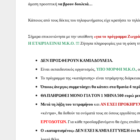
άμεση προοπτική
να βρουν δουλειά…
Κάποιος από τους δέκτες του τηλεφωνήματος είχε κρατήσει το τηλέ
Σήμερα επικοινώνησα με την υπεύθυνη
«για το πρόγραμμα Ζωγρά
Η ΕΤΑΙΡΙΑ ΕΙΝΑΙ Μ.Κ.Ο. !!!
Ζήτησα πληροφορίες για τη φύση τη
ΔΕΝ ΠΡΟΣΦΕΡΟΥΝ ΚΑΜΙΑ ΔΟΥΛΕΙΑ.
Είναι εκπαιδευτικός οργανισμός,
ΥΠΟ ΜΟΡΦΗ Μ.Κ.Ο.,
ο
Το πρόγραμμα της «κατάρτισης» είναι τετράμηνης διάρκει
Όποιος άνεργος συμμετάσχει θα κάτσει στα θρανία 4 περί
ΘΑ ΠΛΗΡΩΘΕΙ ΜΟΝΟ ΓΙΑ ΤΟΝ 1 ΜΗΝΑ 500 ευρώ μει
Μετά τη λήξη του τετραμήνου
και
ΑΝ ΕΧΕΙ ΠΡΟΚΗΡΥ
«κέντρα», θα δοθούν τα ονόματά τους σε όσους εργοδότες 
ΕΡΓΟΔΟΤΩΝ.
Για κάθε προσλαμβανόμενο θα έχεις επιδότη
Ο «καταρτισμένος» ΔΕΝ ΕΧΕΙ ΚΑΜΙΑ ΕΓΓΥΗΣΗ ότι θα 
λεφτά θέλει.