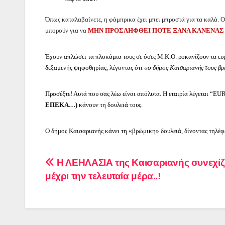
Όπως καταλαβαίνετε, η φάμπρικα έχει μπει μπροστά για τα καλά. Ο
μπορούν για να
ΜΗΝ ΠΡΟΣΛΗΦΘΕΙ ΠΟΤΕ ΞΑΝΑ ΚΑΝΕΝΑΣ 
Έχουν απλώσει τα πλοκάμια τους σε όσες Μ.Κ.Ο. ροκανίζουν τα ευ
δεξαμενής ψηφοθηρίας, λέγοντας ότι
«ο δήμος Καισαριανής τους βρί
Προσέξτε! Αυτά που σας λέω είναι απόλυτα. Η εταιρία λέγεται “
EUR
ΕΠΕΚΑ…)
κάνουν τη δουλειά τους.
Ο δήμος Καισαριανής κάνει τη «βρώμικη» δουλειά, δίνοντας τηλέ
Πλοήγηση
Η ΛΕΗΛΑΣΙΑ της Καισαριανής συνεχίζ
μέχρι την τελευταία μέρα..!
άρθρων