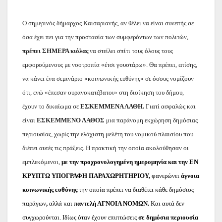
Ο σημερινός δήμαρχος Καισαριανής, αν θέλει να είναι συνεπής σε
όσα έχει πει για την προστασία των συμφερόντων των πολιτών,
πρέπει ΣΗΜΕΡΑ κιόλας
να στείλει σπίτι τους όλους τους
εμφορούμενους με νοοτροπία «έτσι γουστάρω». Θα πρέπει, επίσης,
να κάνει ένα σεμινάριο «κοινωνικής ευθύνης» σε όσους νομίζουν
ότι, ενώ «έπεσαν ουρανοκατέβατοι» στη διοίκηση του δήμου,
έχουν το δικαίωμα σε
ΕΣΚΕΜΜΕΝΑ ΛΑΘΗ.
Γιατί ασφαλώς και
είναι
ΕΣΚΕΜΜΕΝΟ ΛΑΘΟΣ
μια παράνομη εκχώρηση δημόσιας
περιουσίας, χωρίς την ελάχιστη μελέτη του νομικού πλαισίου που
διέπει αυτές τις πράξεις. Η πρακτική την οποία ακολούθησαν οι
εμπλεκόμενοι,
με την προχρονολογημένη ημερομηνία και την ΕΝ
ΚΡΥΠΤΩ ΥΠΟΓΡΑΦΗ ΠΑΡΑΧΩΡΗΤΗΡΙΟΥ,
φανερώνει
άγνοια
κοινωνικής ευθύνης
την οποία πρέπει να διαθέτει κάθε δημόσιος
παράγων
,
αλλά και
παντελή ΑΓΝΟΙΑ ΝΟΜΩΝ.
Και αυτά δεν
συγχωρούνται. Ιδίως όταν έχουν επιπτώσεις
σε δημόσια περιουσία