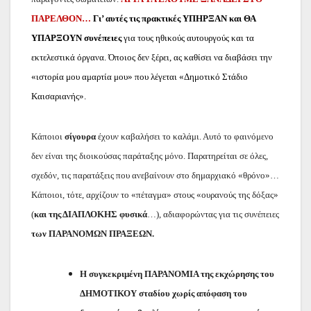
ΠΑΡΕΛΘΟΝ…
Γι’ αυτές τις πρακτικές ΥΠΗΡΞΑΝ και ΘΑ
ΥΠΑΡΞΟΥΝ συνέπειες
για τους ηθικούς αυτουργούς και τα
εκτελεστικά όργανα. Όποιος δεν ξέρει, ας καθίσει να διαβάσει την
«ιστορία μου αμαρτία μου» που λέγεται «Δημοτικό Στάδιο
Καισαριανής».
Κάποιοι
σίγουρα
έχουν καβαλήσει το καλάμι. Αυτό το φαινόμενο
δεν είναι της διοικούσας παράταξης μόνο. Παρατηρείται σε όλες,
σχεδόν, τις παρατάξεις που ανεβαίνουν στο δημαρχιακό «θρόνο»…
Κάποιοι, τότε, αρχίζουν το «πέταγμα» στους «ουρανούς της δόξας»
(
και της ΔΙΑΠΛΟΚΗΣ φυσικά
…), αδιαφορώντας για τις συνέπειες
των ΠΑΡΑΝΟΜΩΝ ΠΡΑΞΕΩΝ.
Η
συγκεκριμένη ΠΑΡΑΝΟΜΙΑ της εκχώρησης του
ΔΗΜΟΤΙΚΟΥ σταδίου χωρίς απόφαση του