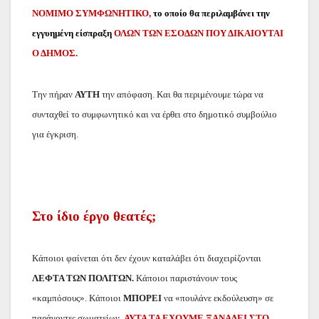
ΝΟΜΙΜΟ ΣΥΜΦΩΝΗΤΙΚΟ,
το οποίο θα περιλαμβάνει την
εγγυημένη είσπραξη
ΟΛΩΝ ΤΩΝ ΕΣΟΔΩΝ ΠΟΥ ΔΙΚΑΙΟΥΤΑΙ
Ο ΔΗΜΟΣ.
Την πήραν
ΑΥΤΗ
την απόφαση. Και θα περιμένουμε τώρα να
συνταχθεί το συμφωνητικό και να έρθει στο δημοτικό συμβούλιο
για έγκριση.
Στο ίδιο έργο θεατές;
Κάποιοι φαίνεται ότι δεν έχουν καταλάβει ότι διαχειρίζονται
ΛΕΦΤΑ ΤΩΝ ΠΟΛΙΤΩΝ.
Κάποιοι παριστάνουν τους
«καμπόσους». Κάποιοι
ΜΠΟΡΕΙ
να «πουλάνε εκδούλευση» σε
παράγοντες σωματείων.
ΑΥΤΑ ΤΑ ΕΧΟΥΜΕ ΞΑΝΑΔΕΙ ΣΤΟ