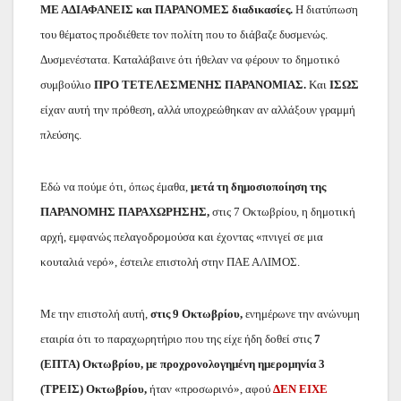
ΜΕ ΑΔΙΑΦΑΝΕΙΣ και ΠΑΡΑΝΟΜΕΣ διαδικασίες.
Η διατύπωση
του θέματος προδιέθετε τον πολίτη που το διάβαζε δυσμενώς.
Δυσμενέστατα. Καταλάβαινε ότι ήθελαν να φέρουν το δημοτικό
συμβούλιο
ΠΡΟ ΤΕΤΕΛΕΣΜΕΝΗΣ ΠΑΡΑΝΟΜΙΑΣ.
Και
ΙΣΩΣ
είχαν αυτή την πρόθεση, αλλά υποχρεώθηκαν αν αλλάξουν γραμμή
πλεύσης.
Εδώ να πούμε ότι, όπως έμαθα,
μετά τη δημοσιοποίηση της
ΠΑΡΑΝΟΜΗΣ ΠΑΡΑΧΩΡΗΣΗΣ,
στις 7 Οκτωβρίου, η δημοτική
αρχή, εμφανώς πελαγοδρομούσα και έχοντας «πνιγεί σε μια
κουταλιά νερό», έστειλε επιστολή στην ΠΑΕ ΑΛΙΜΟΣ.
Με την επιστολή αυτή,
στις 9 Οκτωβρίου,
ενημέρωνε την ανώνυμη
εταιρία ότι το παραχωρητήριο που της είχε ήδη δοθεί στις
7
(ΕΠΤΑ) Οκτωβρίου, με προχρονολογημένη ημερομηνία 3
(ΤΡΕΙΣ) Οκτωβρίου,
ήταν «προσωρινό», αφού
ΔΕΝ ΕΙΧΕ