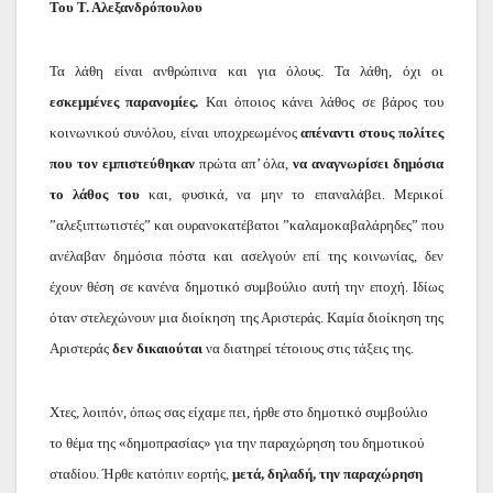
Του Τ. Αλεξανδρόπουλου
Τα λάθη είναι ανθρώπινα και για όλους. Τα λάθη, όχι οι
εσκεμμένες παρανομίες.
Και όποιος κάνει λάθος σε βάρος του
κοινωνικού συνόλου, είναι υποχρεωμένος
απέναντι στους πολίτες
που τον εμπιστεύθηκαν
πρώτα απ’ όλα,
να αναγνωρίσει δημόσια
το λάθος του
και, φυσικά, να μην το επαναλάβει. Μερικοί
”αλεξιπτωτιστές” και ουρανοκατέβατοι ”καλαμοκαβαλάρηδες” που
ανέλαβαν δημόσια πόστα και ασελγούν επί της κοινωνίας, δεν
έχουν θέση σε κανένα δημοτικό συμβούλιο αυτή την εποχή. Ιδίως
όταν στελεχώνουν μια διοίκηση της Αριστεράς. Καμία διοίκηση της
Αριστεράς
δεν δικαιούται
να διατηρεί τέτοιους στις τάξεις της.
Χτες, λοιπόν, όπως σας είχαμε πει, ήρθε στο δημοτικό συμβούλιο
το θέμα της «δημοπρασίας» για την παραχώρηση του δημοτικού
σταδίου. Ήρθε κατόπιν εορτής,
μετά, δηλαδή, την παραχώρηση