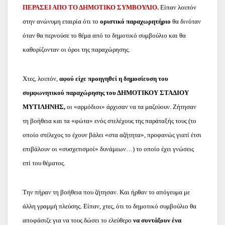
ΠΕΡΑΣΕΙ ΑΠΟ ΤΟ ΔΗΜΟΤΙΚΟ ΣΥΜΒΟΥΛΙΟ.
Είπαν λοιπόν
στην ανώνυμη εταιρία ότι το
οριστικό παραχωρητήριο
θα δινόταν
όταν θα περνούσε το θέμα από το δημοτικό συμβούλιο και θα
καθορίζονταν οι όροι της παραχώρησης.
Χτες, λοιπόν,
αφού είχε προηγηθεί η δημοσίευση του
συμφωνητικού παραχώρησης του ΔΗΜΟΤΙΚΟΥ ΣΤΑΔΙΟΥ
ΜΥΤΙΛΗΝΗΣ,
οι «αρμόδιοι» άρχισαν να τα μαζεύουν. Ζήτησαν
τη βοήθεια και τα «φώτα» ενός στελέχους της παράταξής τους (το
οποίο στέλεχος το έχουν βάλει «στα αζήτητα», προφανώς γιατί έτσι
επιβάλουν οι «συσχετισμοί» δυνάμεων…) το οποίο έχει γνώσεις
επί του θέματος.
Την πήραν τη βοήθεια που ζήτησαν. Και ήρθαν το απόγευμα με
άλλη γραμμή πλεύσης. Είπαν, χτες, ότι το δημοτικό συμβούλιο θα
αποφάσιζε για να τους δώσει το ελεύθερο
να
συντάξουν ένα