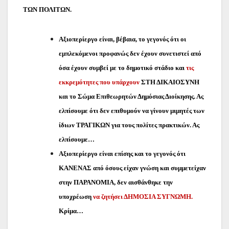
ΤΩΝ ΠΟΛΙΤΩΝ.
Αξι
οπερίεργο είναι, βέβαια, το γεγονός ότι οι
εμπλεκόμενοι προφανώς
δεν έχουν συνετιστεί από
όσα έχουν συμβεί με το δημοτικό στάδιο και
τις
εκκρεμότητες που υπάρχουν
ΣΤΗ ΔΙΚΑΙΟΣΥΝΗ
και το Σώμα Επιθεωρητών Δημόσιας Διοίκησης. Ας
ελπίσουμε ότι δεν επιθυμούν να γίνουν μιμητές των
ίδιων ΤΡΑΓΙΚΩΝ για τους πολίτες πρακτικών. Ας
ελπίσουμε…
Αξ
ιοπερίεργο είναι επίσης και το γεγονός ότι
ΚΑΝΕΝΑΣ από όσους είχαν γνώση και συμμετείχαν
στην ΠΑΡΑΝΟΜΙΑ, δεν αισθάνθηκε την
υποχρέωση
να ζητήσει ΔΗΜΟΣΙΑ ΣΥΓΝΩΜΗ.
Κρίμα…