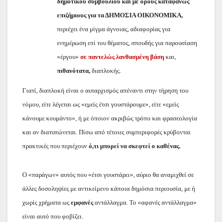
δημοτικού συμβουλίου και με όρους καταφανώς
επιζήμιους για τα ΔΗΜΟΣΙΑ ΟΙΚΟΝΟΜΙΚΑ,
περιέχει ένα μίγμα άγνοιας, αδιαφορίας για
ενημέρωση επί του θέματος, σπουδής για παρουσίαση
«έργου»
σε
παντελώς λανθασμένη βάση
και,
πιθανότατα,
διαπλοκής.
Γιατί, διαπλοκή είναι ο αυταρχισμός απέναντι στην τήρηση του
νόμου, είτε λέγεται ως «εμείς έτσι γουστάρουμε», είτε «εμείς
κάνουμε κουμάντο», ή με όποιον ακριβώς τρόπο και φρασεολογία
και αν διατυπώνεται. Πίσω από τέτοιες συμπεριφορές κρύβονται
πρακτικές που περιέχουν
ό,τι μπορεί να σκεφτεί ο καθένας.
Ο «παράγων» αυτός που «έτσι γουστάρει», αύριο θα αναμιχθεί σε
άλλες δοσοληψίες με αντικείμενο κάποια δημόσια περιουσία, με ή
χωρίς χρήματα ως
εμφανές
αντάλλαγμα. Το «αφανές αντάλλαγμα»
είναι αυτό που φοβίζει.